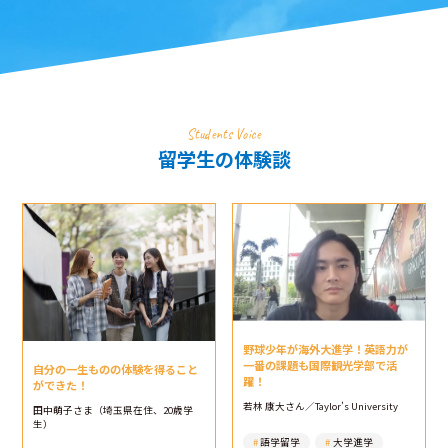
Students Voice
留学生の体験談
野球少年が海外大進学！英語力が
一番の課題も国際観光学部で活
自分の一生ものの体験を得ること
躍！
ができた！
若林 康大さん／Taylor’s University
田中萌子さま（埼玉県在住、20歳学
生）
語学留学
大学進学