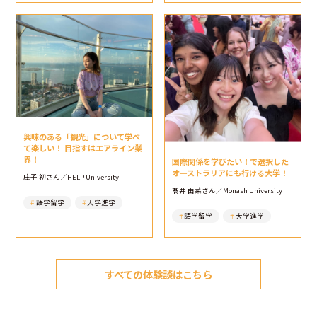
興味のある「観光」について学べ
て楽しい！ 目指すはエアライン業
界！
国際関係を学びたい！で選択した
オーストラリアにも行ける大学！
庄子 初さん／HELP University
髙井 由菜さん／Monash University
語学留学
大学進学
語学留学
大学進学
すべての体験談はこちら