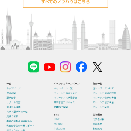
すべてのノウハウはこちら
一覧
イベント＆キャンペーン
記事一覧
トップページ
キャンペーン一覧
当センターについて
大学進学
マレーシア留学フェア
マレーシア留学の特徴
語学留学
マレーシア大学見学会
マレーシア留学の準備
サポート内容
英語学習アドバイス
マレーシア留学生活
選ばれる理由
短期親子留学
マレーシア全般
大学・語学学校一覧
SNS
会社概要
見積り依頼
LINE
代表者挨拶
準備の流れ＆留学申込み
Youtube
会社概要
先輩留学生の体験レポート
Instagram
利用規約
留学ノウハウ一覧