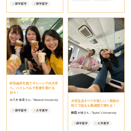
語学留学
語学留学
紆余曲折を経てマレーシアの大学
へ。ハイレベルで刺激を受ける
日々！
大八木 佳菜さん／Monash University
大学生活すべてが楽しい！英語の
訛りで困るも数週間で慣れる！
語学留学
大学進学
藤田 大地さん／Taylor’s University
語学留学
大学進学