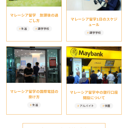
マレーシア留学 放課後の過
マレーシア留学1日のスケジ
ごし方
ュール
生活
語学学校
語学学校
マレーシア留学の国際電話の
マレーシア留学中の銀行口座
掛け方
開設について
生活
アルバイト
住居