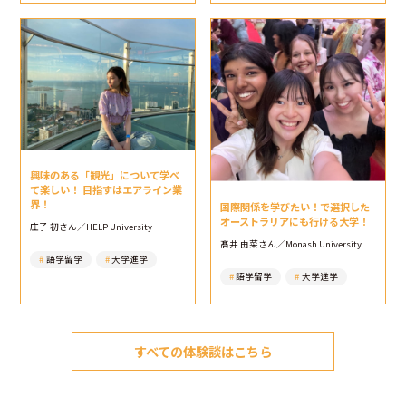
興味のある「観光」について学べ
て楽しい！ 目指すはエアライン業
界！
国際関係を学びたい！で選択した
オーストラリアにも行ける大学！
庄子 初さん／HELP University
髙井 由菜さん／Monash University
語学留学
大学進学
語学留学
大学進学
すべての体験談はこちら