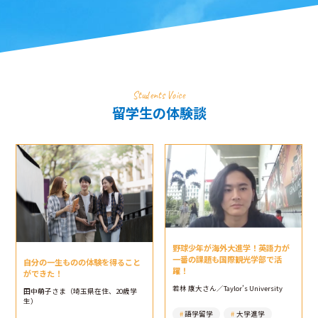
Students Voice
留学生の体験談
野球少年が海外大進学！英語力が
一番の課題も国際観光学部で活
自分の一生ものの体験を得ること
躍！
ができた！
若林 康大さん／Taylor’s University
田中萌子さま（埼玉県在住、20歳学
生）
語学留学
大学進学