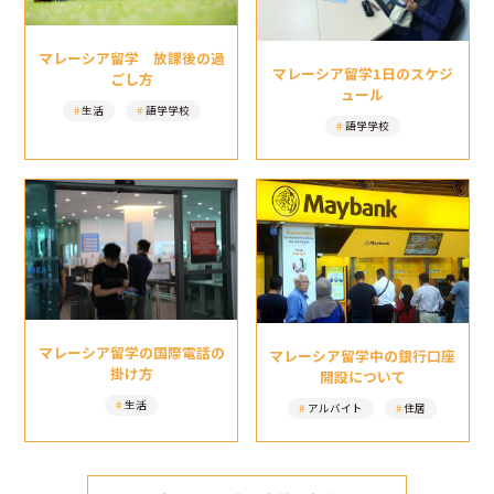
マレーシア留学 放課後の過
マレーシア留学1日のスケジ
ごし方
ュール
生活
語学学校
語学学校
マレーシア留学の国際電話の
マレーシア留学中の銀行口座
掛け方
開設について
生活
アルバイト
住居