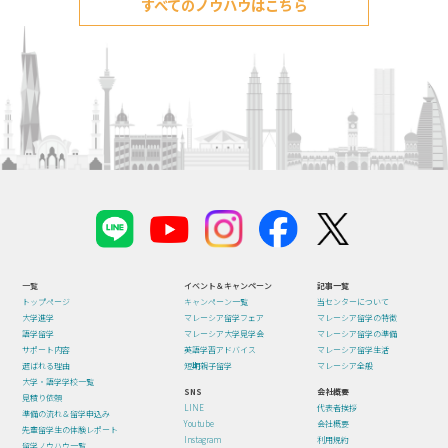
すべてのノウハウはこちら
一覧
イベント＆キャンペーン
記事一覧
トップページ
キャンペーン一覧
当センターについて
大学進学
マレーシア留学フェア
マレーシア留学の特徴
語学留学
マレーシア大学見学会
マレーシア留学の準備
サポート内容
英語学習アドバイス
マレーシア留学生活
選ばれる理由
短期親子留学
マレーシア全般
大学・語学学校一覧
SNS
会社概要
見積り依頼
LINE
代表者挨拶
準備の流れ＆留学申込み
Youtube
会社概要
先輩留学生の体験レポート
Instagram
利用規約
留学ノウハウ一覧