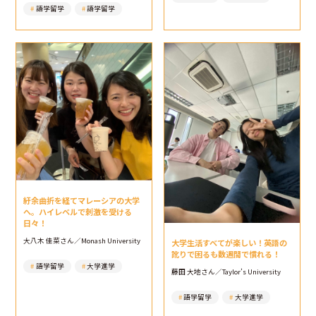
語学留学
語学留学
紆余曲折を経てマレーシアの大学
へ。ハイレベルで刺激を受ける
日々！
大八木 佳菜さん／Monash University
大学生活すべてが楽しい！英語の
訛りで困るも数週間で慣れる！
語学留学
大学進学
藤田 大地さん／Taylor’s University
語学留学
大学進学