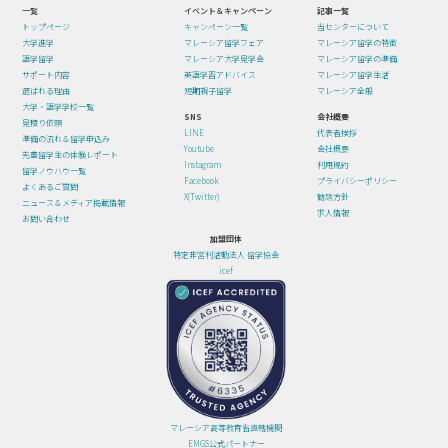
一覧
イベント＆キャンペーン
記事一覧
トップページ
キャンペーン一覧
当センターについて
大学進学
マレーシア留学フェア
マレーシア留学の特徴
語学留学
マレーシア大学見学会
マレーシア留学の準備
サポート内容
英語学習アドバイス
マレーシア留学生活
選ばれる理由
短期親子留学
マレーシア全般
大学・語学学校一覧
SNS
会社概要
見積り依頼
LINE
代表者挨拶
準備の流れ＆留学申込み
Youtube
会社概要
先輩留学生の体験レポート
Instagram
利用規約
留学ノウハウ一覧
Facebook
プライバシーポリシー
よくあるご質問
X(Twitter)
勧誘方針
ニュース＆メディア掲載情報
求人情報
お問い合わせ
加盟団体
特定非営利活動法人 留学協会
icef
マレーシア高等教育省直轄機関
EMGS公式パートナー