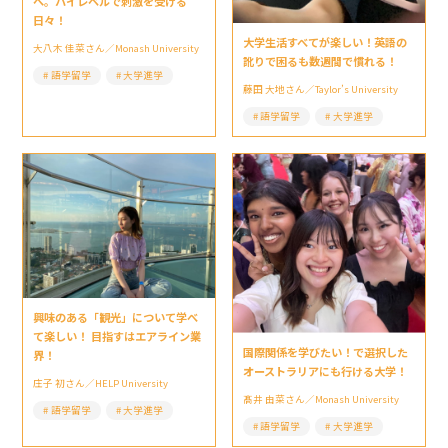
へ。ハイレベルで刺激を受ける
日々！
大学生活すべてが楽しい！英語の
大八木 佳菜さん／Monash University
訛りで困るも数週間で慣れる！
語学留学
大学進学
藤田 大地さん／Taylor’s University
語学留学
大学進学
興味のある「観光」について学べ
て楽しい！ 目指すはエアライン業
国際関係を学びたい！で選択した
界！
オーストラリアにも行ける大学！
庄子 初さん／HELP University
髙井 由菜さん／Monash University
語学留学
大学進学
語学留学
大学進学