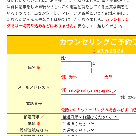
身がしたくないことは、お客様にしたくありません。留学業者の中に
は資料請求をした直後からしつこく電話勧誘をしてくる悪質な業者も
いるそうです。当センターは、マレーシア留学という可能性を前にし
たあなたにそんな嫌なことは絶対にしたくありません。
カウンセリン
グでは一切売り込みなどはありません。
安心してお越しください。
カウンセリングご予約
※
は入力必須です。
姓:
名:
氏名
※
例）海外 太郎
メールアドレス
※
例）info@malaysia-ryugaku.jp
例）03-54
電話番号
電話でのカウンセリングの場合は必ずご
都道府県
※
年齢
※
希望渡航時期
※