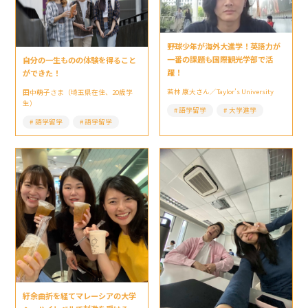
野球少年が海外大進学！英語力が
一番の課題も国際観光学部で活
自分の一生ものの体験を得ること
躍！
ができた！
若林 康大さん／Taylor’s University
田中萌子さま（埼玉県在住、20歳学
生）
語学留学
大学進学
語学留学
語学留学
紆余曲折を経てマレーシアの大学