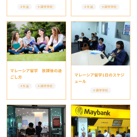
生活
語学学校
生活
語学学校
マレーシア留学 放課後の過
マレーシア留学1日のスケジ
ごし方
ュール
生活
語学学校
語学学校