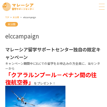
TOP
未分類
elccampaign
未分類
elccampaign
マレーシア留学サポートセンター独自の限定キ
ャンペーン
キャンペーン期間中にELCでの留学をお申込みの方全員に、当センタ
ーから
「クアラルンプール－ペナン間の往
復航空券」
をプレゼント！