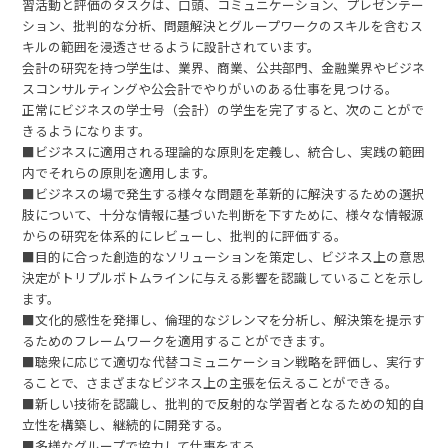
習活動と評価のタスクは、口頭、コミュニケーション、プレゼンテー
ション、批判的な分析、問題解決とグループワークのスキルを含むス
キルの範囲を浸透させるように設計されています。
会計の研究を持つ学生は、業界、商業、公共部門、金融業界やビジネ
スコンサルティングや公会計でやりがいのある仕事を見つける。
正常にビジネスの学士号（会計）の学生を完了すると、次のことがで
きるようになります。
■ビジネスに適用される理論的な原則を定義し、統合し、実践の範囲
内でそれらの原則を適用します。
■ビジネスの場で発生する様々な問題を革新的に解決するための選択
肢について、十分な情報に基づいた判断を下すために、様々な情報源
からの研究を体系的にレビューし、批判的に評価する。
■目的に合った創造的なソリューションを策定し、ビジネス上の意思
決定がトリプルボトムラインに与える影響を認識していることを示し
ます。
■文化的感性を発揮し、倫理的なジレンマを分析し、解決策を提示す
るためのフレームワークを適用することができます。
■聴衆に応じて適切な代替コミュニケーション戦略を評価し、実行す
ることで、さまざまなビジネス上の主張を伝えることができる。
■新しい技術を認識し、批判的で反射的な学習者となるための知的自
立性を構築し、継続的に開発する。
■多様なグループで協力して仕事をする