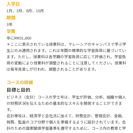
入学日
1月、3月、8月、10月
期間
3年
学費
年にRM31,600
＊ここに表示されている授業料は、マレーシアのキャンパスで学ぶ学
生にのみ適用されます。これは年間の標準的な学習負荷に基づいてい
ます。ただし、授業料は各学期の学習負荷に応じて評価され、学習負
荷の変動により授業料が調整されることに注意してください。授業料
は毎年見直しが行われ、調整されることがあります。
コースの詳細
目標と目的
ビジネス（会計）コースの学士号は、学生が評価、分析、組織や個人
の財務状況を伝えるための基本的なスキルを開発することができま
す。
会計専攻は、経済学と会社法に加えて、財務会計、管理会計、金融、
税務、監査のコア分野で個人を準備するように設計されています。会
計のための国家閾値学習基準を遵守するために、コース内の教育と学