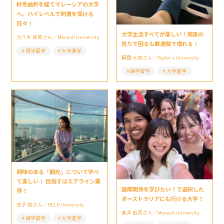
紆余曲折を経てマレーシアの大学
へ。ハイレベルで刺激を受ける
日々！
大学生活すべてが楽しい！英語の
大八木 佳菜さん／Monash University
訛りで困るも数週間で慣れる！
語学留学
大学進学
藤田 大地さん／Taylor’s University
語学留学
大学進学
興味のある「観光」について学べ
て楽しい！ 目指すはエアライン業
国際関係を学びたい！で選択した
界！
オーストラリアにも行ける大学！
庄子 初さん／HELP University
髙井 由菜さん／Monash University
語学留学
大学進学