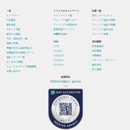
一覧
イベント＆キャンペーン
記事一覧
トップページ
キャンペーン一覧
当センターについて
大学進学
マレーシア留学フェア
マレーシア留学の特徴
語学留学
マレーシア大学見学会
マレーシア留学の準備
サポート内容
英語学習アドバイス
マレーシア留学生活
選ばれる理由
短期親子留学
マレーシア全般
大学・語学学校一覧
SNS
会社概要
見積り依頼
LINE
代表者挨拶
準備の流れ＆留学申込み
Youtube
会社概要
先輩留学生の体験レポート
Instagram
利用規約
留学ノウハウ一覧
Facebook
プライバシーポリシー
よくあるご質問
X(Twitter)
勧誘方針
ニュース＆メディア掲載情報
求人情報
お問い合わせ
加盟団体
特定非営利活動法人 留学協会
icef