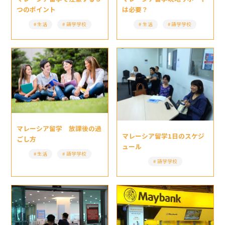
は必要？
つのポイント
生活
語学学校
生活
語学学校
マレーシア留学 放課後の過
マレーシア留学1日のスケジ
ごし方
ュール
生活
語学学校
語学学校