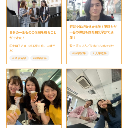
野球少年が海外大進学！英語力が
一番の課題も国際観光学部で活
自分の一生ものの体験を得ること
躍！
ができた！
若林 康大さん／Taylor’s University
田中萌子さま（埼玉県在住、20歳学
生）
語学留学
大学進学
語学留学
語学留学