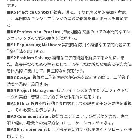
する。
■
K5 Practice Context
: 社会、環境、その他の文脈的要因を考慮
し、専門的なエンジニアリングの実践に影響を与える要因を理解す
る。
■
K6 Professional Practice
: 持続可能な文脈の中での専門的なエン
ジニアリングの実践の原則を理解する。
■
S1 Engineering Methods:
実践的な応用や複雑な工学的問題に工
学的手法を応用する。
■
S2 Problem Solving:
複雑な工学的問題を解決するために、ま
た、高等研究のための準備として、現在または新たな知識と研究方法
を体系的に使用して、自主的な研究を行う。
■
S3 Design:
複雑な工学的問題の解決策を設計する際に、工学的手
法を体系的に活用する。
■
S4 Project Management:
ファイナンスを含めたプロジェクトワ
ークの実施・管理に工学的手法を体系的に活用する。
■
A1 Ethics
倫理的な行動と専門家としての説明責任の必要性を重視
し、その必要性を示します。
■
A2 Communication:
複雑なエンジニアリング活動を含め、専門
家や幅広い聴衆との効果的なコミュニケーションができる。
■
A3 Entrepreneurial:
工学的実践に対する起業家的アプローチを評
価します。