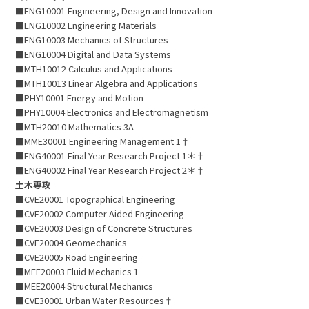
■ENG10001 Engineering, Design and Innovation
■ENG10002 Engineering Materials
■ENG10003 Mechanics of Structures
■ENG10004 Digital and Data Systems
■MTH10012 Calculus and Applications
■MTH10013 Linear Algebra and Applications
■PHY10001 Energy and Motion
■PHY10004 Electronics and Electromagnetism
■MTH20010 Mathematics 3A
■MME30001 Engineering Management 1†
■ENG40001 Final Year Research Project 1＊†
■ENG40002 Final Year Research Project 2＊†
土木専攻
■CVE20001 Topographical Engineering
■CVE20002 Computer Aided Engineering
■CVE20003 Design of Concrete Structures
■CVE20004 Geomechanics
■CVE20005 Road Engineering
■MEE20003 Fluid Mechanics 1
■MEE20004 Structural Mechanics
■CVE30001 Urban Water Resources†