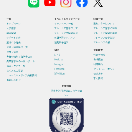
一覧
イベント＆キャンペーン
記事一覧
トップページ
キャンペーン一覧
当センターについて
大学進学
マレーシア留学フェア
マレーシア留学の特徴
語学留学
マレーシア大学見学会
マレーシア留学の準備
サポート内容
英語学習アドバイス
マレーシア留学生活
選ばれる理由
短期親子留学
マレーシア全般
大学・語学学校一覧
SNS
会社概要
見積り依頼
LINE
代表者挨拶
準備の流れ＆留学申込み
Youtube
会社概要
先輩留学生の体験レポート
Instagram
利用規約
留学ノウハウ一覧
Facebook
プライバシーポリシー
よくあるご質問
X(Twitter)
勧誘方針
ニュース＆メディア掲載情報
求人情報
お問い合わせ
加盟団体
特定非営利活動法人 留学協会
icef