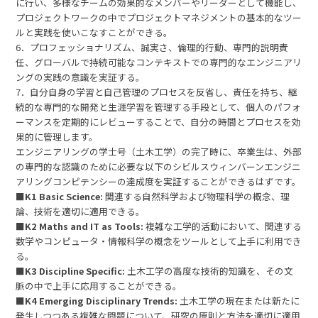
に行い、多様なチームの効果的なメンバーやリーダーとして機能し、
プロジェクトワークの中でプロジェクトマネジメントの基本的なツー
ルと実践を使いこなすことができる。
6．プロフェッショナリズム、誠実さ、倫理的行動、専門的説明責
任、グローバルで持続可能なコンテキストでの専門的なエンジニアリ
ングの実践の意識を実証する。
7．自分自身の学習と自己管理のプロセスを反省し、責任を持ち、継
続的な専門的な開発と生涯学習を管理する手段として、個人のパフォ
ーマンスを定期的にレビューすることで、自分の時間とプロセスを効
果的に管理します。
エンジニアリングの学士号（土木工学）の完了時に、卒業生は、外部
の専門的な認識のために必要な以下のシビルスウィンバーンエンジニ
アリングコンピテンシーの達成度を実証することができるはずです。
■
K1 Basic Science:
関連する自然科学および物理科学の概念、理
論、技術を適切に適用できる。
■
K2 Maths and IT as Tools:
複雑な工学的活動において、関連する
数学やコンピュータ・情報科学の概念をツールとして上手に利用でき
る。
■
K3 Discipline Specific:
土木工学の高度な技術的知識を、その文
脈の中で上手に応用することができる。
■
K4 Emerging Disciplinary Trends:
土木工学の現在または新たに
発生しつつある複雑な問題について、研究の原則と方法を適切に適用