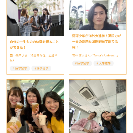
野球少年が海外大進学！英語力が
一番の課題も国際観光学部で活
自分の一生ものの体験を得ること
躍！
ができた！
若林 康大さん／Taylor’s University
田中萌子さま（埼玉県在住、20歳学
生）
語学留学
大学進学
語学留学
語学留学