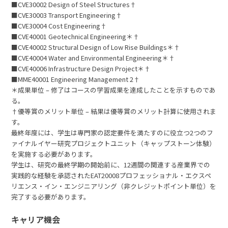
■CVE30002 Design of Steel Structures†
■CVE30003 Transport Engineering†
■CVE30004 Cost Engineering†
■CVE40001 Geotechnical Engineering＊†
■CVE40002 Structural Design of Low Rise Buildings＊†
■CVE40004 Water and Environmental Engineering＊†
■CVE40006 Infrastructure Design Project＊†
■MME40001 Engineering Management 2†
＊成果単位 – 修了はコースの学習成果を達成したことを示すものであ
る。
†優等賞のメリット単位 – 結果は優等賞のメリット計算に使用されま
す。
最終年度には、学生は専門家の認定要件を満たすのに役立つ2つのフ
ァイナルイヤー研究プロジェクトユニット（キャップストーン体験）
を実施する必要があります。
学生は、研究の最終学期の開始前に、12週間の関連する産業界での
実践的な経験を承認されたEAT20008プロフェッショナル・エクスペ
リエンス・イン・エンジニアリング（非クレジットポイント単位）を
完了する必要があります。
キャリア機会