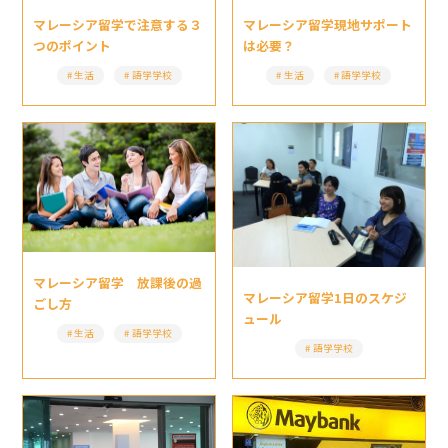
マレーシア留学現地サポート
マレーシア留学で注意する３
は必要？
つのポイント
生活
語学学校
生活
語学学校
マレーシア留学 放課後の過
マレーシア留学1日のスケジ
ごし方
ュール
生活
語学学校
語学学校