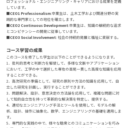
ロフェッショナル・エンジニアリング・キャリアにおける成果を定義
しています。
■
CEO1 Professionalism
:卒業生は、土木工学および関連分野の実
践的な専門家としての地位を確立します。
■
CEO2 Continuous Development
:卒業生は、知識の継続的な追求
とコンピテンシーの開発に従事しています。
■
CEO3 Social Involvement
: 社会の持続的発展と福祉に貢献する。
コース学習の成果
このコースを修了した学生は以下のことができるようになります。
1．批判的思考と判断力を駆使して、多様な文脈やアプリケーション
において、工学の中で選択した専攻の首尾一貫した高度な知識を応用
することができる。
2．高次研究の準備として、研究の原則や方法の知識を応用して、自
立した研究を計画し、実行することができます。
3．問題解決、設計、意思決定の方法論を応用して、複雑な問題に対
して知的自立性を持って革新的な解決策を特定し、提供する。
4．適切なエンジニアリング手法とツールを使用して、モデルの解
析、設計、操作に抽象化、数学、エンジニアリングの基礎を適用しま
す。
5．専門的な実践の中で、様々な聴衆とのコミュニケーションを巧み