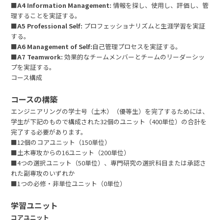
■
A4 Information Management:
情報を探し、使用し、評価し、管
理することを実証する。
■
A5 Professional Self:
プロフェッショナリズムと生涯学習を実証
する。
■
A6 Management of Self:
自己管理プロセスを実証する。
■
A7 Teamwork:
効果的なチームメンバーとチームのリーダーシッ
プを実証する。
コース構成
コースの構築
エンジニアリングの学士号（土木）（優等生）を完了するためには、
学生が下記のもので構成された32個のユニット（400単位）の合計を
完了する必要があります。
■12個のコアユニット（150単位）
■土木専攻からの16ユニット（200単位）
■4つの選択ユニット（50単位）、専門研究の選択科目または承認さ
れた副専攻のいずれか
■1つの必修・非単位ユニット（0単位）
学習ユニット
コアユニット