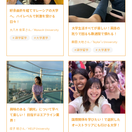
紆余曲折を経てマレーシアの大学
へ。ハイレベルで刺激を受ける
日々！
大学生活すべてが楽しい！英語の
大八木 佳菜さん／Monash University
訛りで困るも数週間で慣れる！
語学留学
大学進学
藤田 大地さん／Taylor’s University
語学留学
大学進学
興味のある「観光」について学べ
て楽しい！ 目指すはエアライン業
国際関係を学びたい！で選択した
界！
オーストラリアにも行ける大学！
庄子 初さん／HELP University