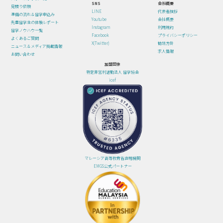
SNS
会社概要
見積り依頼
LINE
代表者挨拶
準備の流れ＆留学申込み
Youtube
会社概要
先輩留学生の体験レポート
Instagram
利用規約
留学ノウハウ一覧
Facebook
プライバシーポリシー
よくあるご質問
X(Twitter)
勧誘方針
ニュース＆メディア掲載情報
求人情報
お問い合わせ
加盟団体
特定非営利活動法人 留学協会
icef
マレーシア高等教育省直轄機関
EMGS公式パートナー