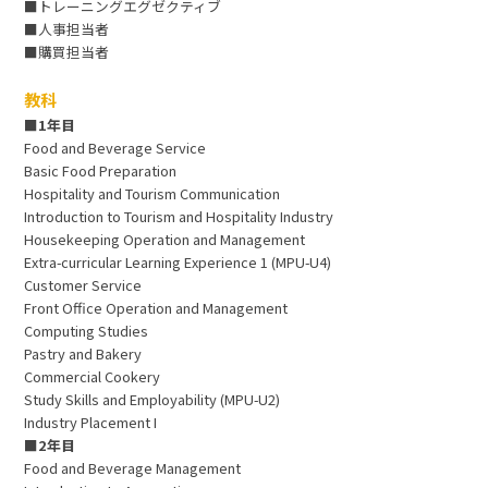
■トレーニングエグゼクティブ
■人事担当者
■購買担当者
教科
■1年目
Food and Beverage Service
Basic Food Preparation
Hospitality and Tourism Communication
Introduction to Tourism and Hospitality Industry
Housekeeping Operation and Management
Extra-curricular Learning Experience 1 (MPU-U4)
Customer Service
Front Office Operation and Management
Computing Studies
Pastry and Bakery
Commercial Cookery
Study Skills and Employability (MPU-U2)
Industry Placement I
■2年目
Food and Beverage Management