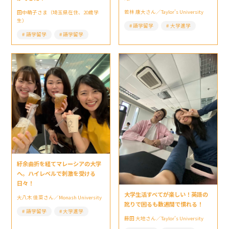
若林 康大さん／Taylor’s University
田中萌子さま（埼玉県在住、20歳学
生）
語学留学
大学進学
語学留学
語学留学
紆余曲折を経てマレーシアの大学
へ。ハイレベルで刺激を受ける
日々！
大学生活すべてが楽しい！英語の
大八木 佳菜さん／Monash University
訛りで困るも数週間で慣れる！
語学留学
大学進学
藤田 大地さん／Taylor’s University