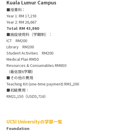
Kuala Lumur Campus
■授業料：
Year 1: RM 17,193
Year 2: RM 26,667
Total: RM 43,860
■施設使用料（学期制）：
ICT RM200
Library RM200
Student Activities RM200
Medical Plan RM50
Resources & Consumables RM650
（最低限6学期）
■その他の費用
Teaching Kit (one-time payment) RM1,200
■初級費用：
RM21,150（USD5,716）
UCSI Universityの学部一覧
Foundation