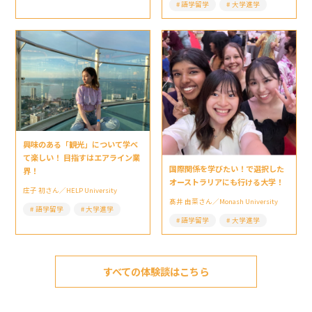
語学留学
大学進学
興味のある「観光」について学べ
て楽しい！ 目指すはエアライン業
国際関係を学びたい！で選択した
界！
オーストラリアにも行ける大学！
庄子 初さん／HELP University
髙井 由菜さん／Monash University
語学留学
大学進学
語学留学
大学進学
すべての体験談はこちら