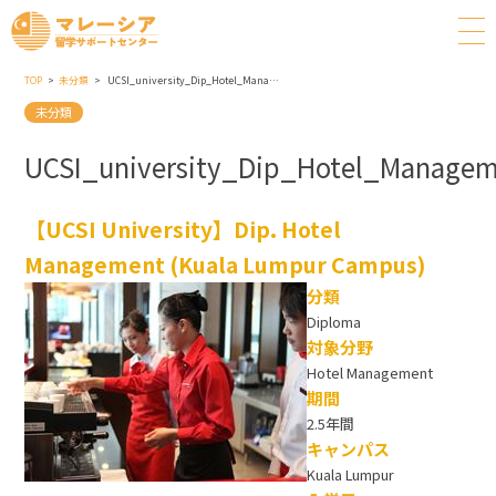
TOP
未分類
UCSI_university_Dip_Hotel_Management_KualaLumpur_Campus
未分類
UCSI_university_Dip_Hotel_Manag
【UCSI University】Dip. Hotel
Management (Kuala Lumpur Campus)
分類
Diploma
対象分野
Hotel Management
期間
2.5年間
キャンパス
Kuala Lumpur