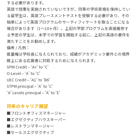
する必要があります。
英語で授業を実施されていないですが、同等の学術資格を保持してい
る留学生は、英語プレースメントテストを受験する必要があり、その
結果によって英語プログラムのサーティフィケートを取ることになる
場合があります（1～10ヶ月）。上記の学部プログラムを直接履修す
る予定の学生は、本学での学習を開始する前に、上記の英語の要件を
満たすことをお勧めします。
備考 / 凡例：
裁量権は学校長に与えられており、成績がアカデミック要件との境界
線上にある応募者に対処するために与えられます。
SPM Credit – ‘A+’ to ‘C’
O-Level – ‘A’ to ‘C’
UEC Credit – ‘A1’ to ‘B6’
STPM principal – ‘A’ to ‘C’
‘A’ Levels principal – ‘A’ to ‘E’
将来のキャリア展望
■フロントオフィスマネージャー
■エグゼクティブハウスキーパー
■レストランマネージャー
■セールスエグゼクティブ