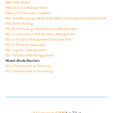
MBA (ODL Mode)
MBA Oil & Gas Management
MMus In Performance Studies
MSc (Healthy Aging, Medical Aesthetic And Regenerative Medicine)
MSc Biotechnology
MSc Biotechnology With Business Management
MSc Food Science With Business Management
MSc In Actuarial Management Structure B & C
MSc In Technopreneurship
MSc Logistics Management
MSc Nutrition With Management
Mixed-Mode Masters
MSc Pharmaceutical Chemistry
MSc Pharmaceutical Technology
UCSI Universityの詳細
トップへ→