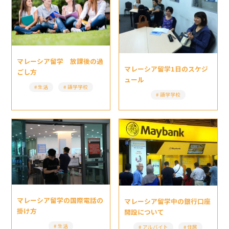
マレーシア留学 放課後の過
マレーシア留学1日のスケジ
ごし方
ュール
生活
語学学校
語学学校
マレーシア留学の国際電話の
マレーシア留学中の銀行口座
掛け方
開設について
生活
アルバイト
住居