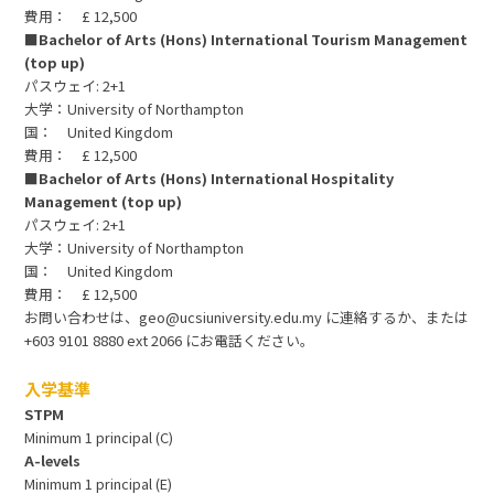
費用： £ 12,500
■Bachelor of Arts (Hons) International Tourism Management
(top up)
パスウェイ: 2+1
大学：University of Northampton
国： United Kingdom
費用： £ 12,500
■Bachelor of Arts (Hons) International Hospitality
Management (top up)
パスウェイ: 2+1
大学：University of Northampton
国： United Kingdom
費用： £ 12,500
お問い合わせは、geo@ucsiuniversity.edu.my に連絡するか、または
+603 9101 8880 ext 2066 にお電話ください。
入学基準
STPM
Minimum 1 principal (C)
A-levels
Minimum 1 principal (E)