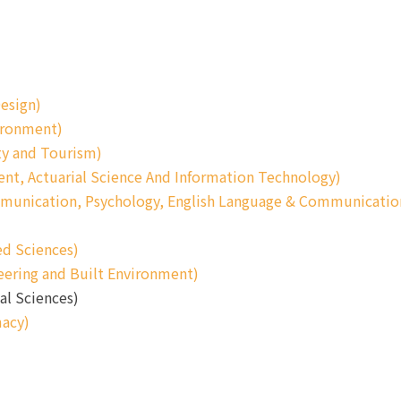
esign)
ironment)
ty and Tourism)
t, Actuarial Science And Information Technology)
munication, Psychology, English Language & Communicatio
d Sciences)
ering and Built Environment)
l Sciences)
macy)