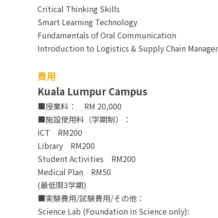
Critical Thinking Skills
Smart Learning Technology
Fundamentals of Oral Communication
Introduction to Logistics & Supply Chain Manag
費用
Kuala Lumpur Campus
■授業料： RM 20,000
■施設使用料（学期制）：
ICT RM200
Library RM200
Student Activities RM200
Medical Plan RM50
(最低限3学期)
■実験費用/試験費用/その他：
Science Lab (Foundation in Science only):