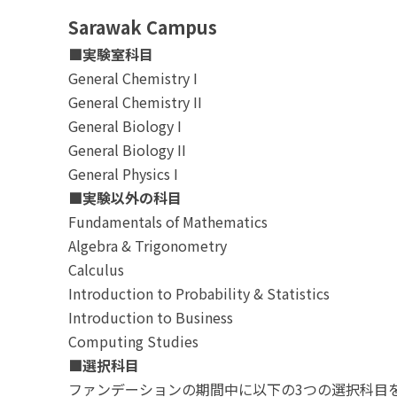
Sarawak Campus
■実験室科目
General Chemistry I
General Chemistry II
General Biology I
General Biology II
General Physics I
■実験以外の科目
Fundamentals of Mathematics
Algebra & Trigonometry
Calculus
Introduction to Probability & Statistics
Introduction to Business
Computing Studies
■選択科目
ファンデーションの期間中に以下の3つの選択科目