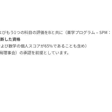
もう1つの科目の評価をBと共に（薬学プログラム – SPM： Bahasa 
判断した資格
および数学の個人スコアが65％であることも含め）
局理事会）の承認を前提としています。