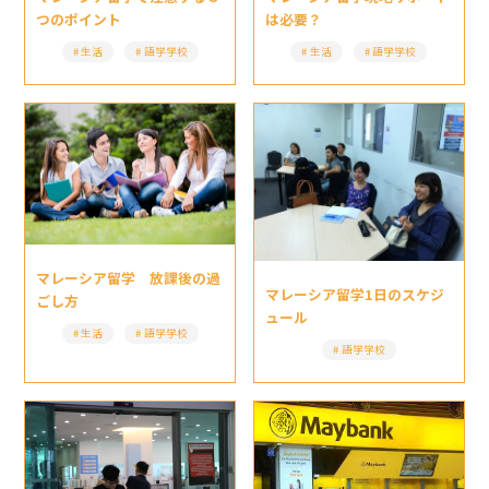
は必要？
つのポイント
生活
語学学校
生活
語学学校
マレーシア留学 放課後の過
マレーシア留学1日のスケジ
ごし方
ュール
生活
語学学校
語学学校