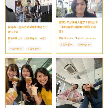
野球少年が海外大進学！英語力が
一番の課題も国際観光学部で活
自分の一生ものの体験を得ること
躍！
ができた！
若林 康大さん／Taylor’s University
田中萌子さま（埼玉県在住、20歳学
生）
語学留学
大学進学
語学留学
語学留学