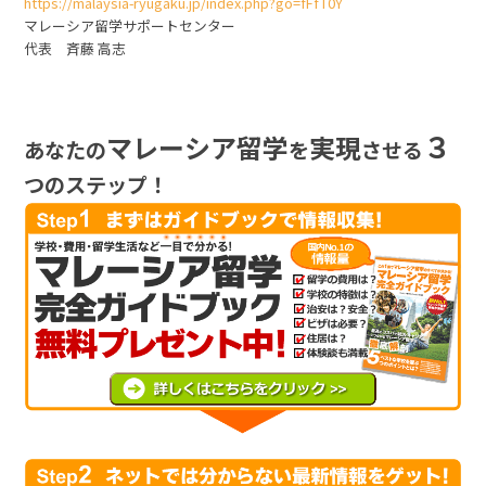
https://malaysia-ryugaku.jp/index.php?go=fFfT0Y
マレーシア留学サポートセンター
代表 斉藤 高志
３
マレーシア留学
実現
あなたの
を
させる
つのステップ！