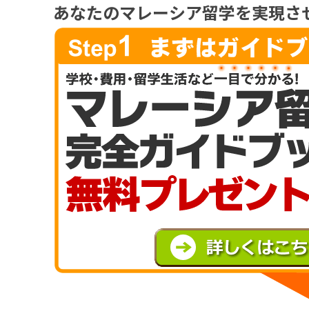
あなたの
マレーシア留学
を
実現
さ