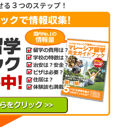
３
せる
つのステップ！