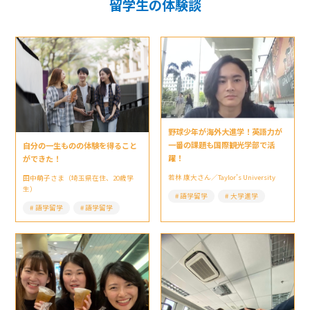
留学生の体験談
野球少年が海外大進学！英語力が
一番の課題も国際観光学部で活
自分の一生ものの体験を得ること
躍！
ができた！
若林 康大さん／Taylor’s University
田中萌子さま（埼玉県在住、20歳学
生）
語学留学
大学進学
語学留学
語学留学