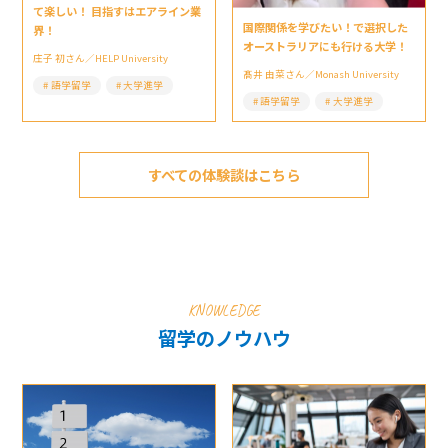
て楽しい！ 目指すはエアライン業
国際関係を学びたい！で選択した
界！
オーストラリアにも行ける大学！
庄子 初さん／HELP University
髙井 由菜さん／Monash University
語学留学
大学進学
語学留学
大学進学
すべての体験談はこちら
KNOWLEDGE
留学のノウハウ