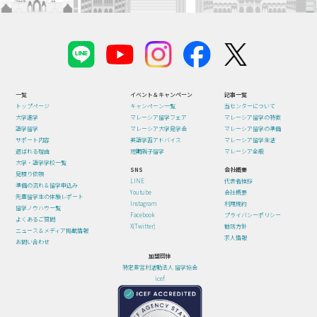
一覧
イベント＆キャンペーン
記事一覧
トップページ
キャンペーン一覧
当センターについて
大学進学
マレーシア留学フェア
マレーシア留学の特徴
語学留学
マレーシア大学見学会
マレーシア留学の準備
サポート内容
英語学習アドバイス
マレーシア留学生活
選ばれる理由
短期親子留学
マレーシア全般
大学・語学学校一覧
SNS
会社概要
見積り依頼
LINE
代表者挨拶
準備の流れ＆留学申込み
Youtube
会社概要
先輩留学生の体験レポート
Instagram
利用規約
留学ノウハウ一覧
Facebook
プライバシーポリシー
よくあるご質問
X(Twitter)
勧誘方針
ニュース＆メディア掲載情報
求人情報
お問い合わせ
加盟団体
特定非営利活動法人 留学協会
icef