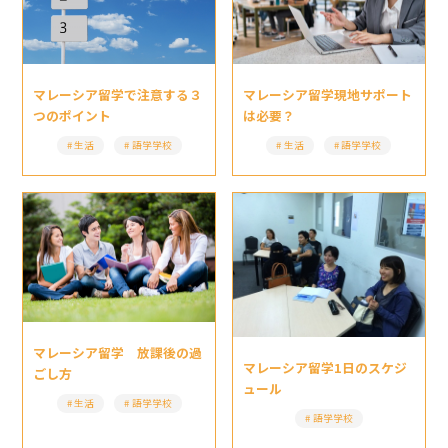
マレーシア留学現地サポート
マレーシア留学で注意する３
は必要？
つのポイント
生活
語学学校
生活
語学学校
マレーシア留学 放課後の過
マレーシア留学1日のスケジ
ごし方
ュール
生活
語学学校
語学学校