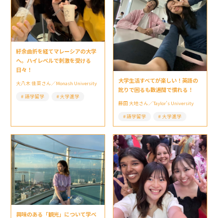
紆余曲折を経てマレーシアの大学
へ。ハイレベルで刺激を受ける
日々！
大学生活すべてが楽しい！英語の
大八木 佳菜さん／Monash University
訛りで困るも数週間で慣れる！
語学留学
大学進学
藤田 大地さん／Taylor’s University
語学留学
大学進学
興味のある「観光」について学べ