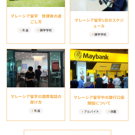
マレーシア留学 放課後の過
マレーシア留学1日のスケジ
ごし方
ュール
生活
語学学校
語学学校
マレーシア留学の国際電話の
マレーシア留学中の銀行口座
掛け方
開設について
生活
アルバイト
住居