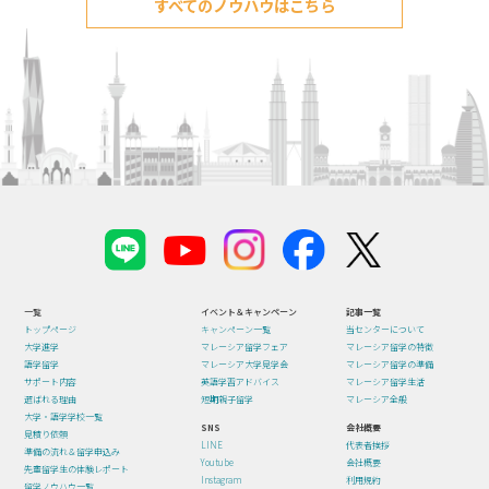
すべてのノウハウはこちら
一覧
イベント＆キャンペーン
記事一覧
トップページ
キャンペーン一覧
当センターについて
大学進学
マレーシア留学フェア
マレーシア留学の特徴
語学留学
マレーシア大学見学会
マレーシア留学の準備
サポート内容
英語学習アドバイス
マレーシア留学生活
選ばれる理由
短期親子留学
マレーシア全般
大学・語学学校一覧
SNS
会社概要
見積り依頼
LINE
代表者挨拶
準備の流れ＆留学申込み
Youtube
会社概要
先輩留学生の体験レポート
Instagram
利用規約
留学ノウハウ一覧