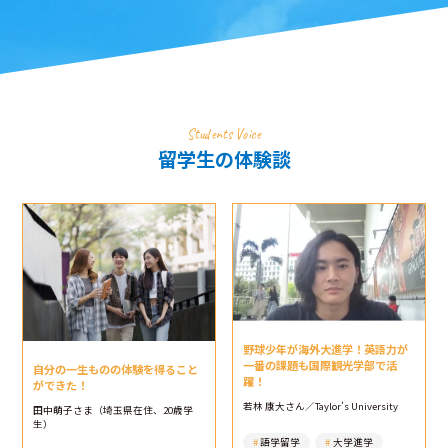
Students Voice
留学生の体験談
野球少年が海外大進学！英語力が
一番の課題も国際観光学部で活
自分の一生ものの体験を得ること
躍！
ができた！
若林 康大さん／Taylor’s University
田中萌子さま（埼玉県在住、20歳学
生）
語学留学
大学進学