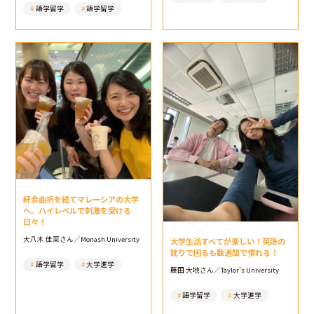
語学留学
語学留学
紆余曲折を経てマレーシアの大学
へ。ハイレベルで刺激を受ける
日々！
大八木 佳菜さん／Monash University
大学生活すべてが楽しい！英語の
訛りで困るも数週間で慣れる！
語学留学
大学進学
藤田 大地さん／Taylor’s University
語学留学
大学進学