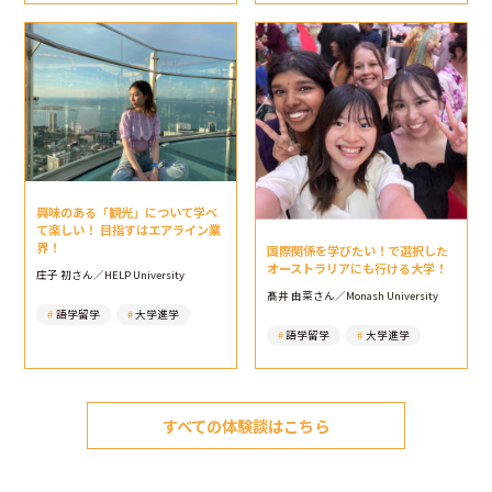
興味のある「観光」について学べ
て楽しい！ 目指すはエアライン業
界！
国際関係を学びたい！で選択した
オーストラリアにも行ける大学！
庄子 初さん／HELP University
髙井 由菜さん／Monash University
語学留学
大学進学
語学留学
大学進学
すべての体験談はこちら