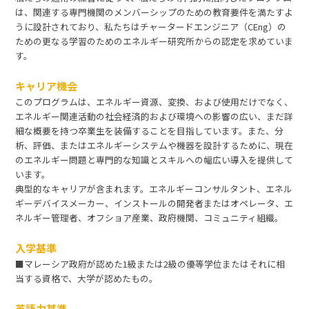
は、関連する専門機関のメンバーシップのための教育要件を満たすよ
うに設計されており、私たちはチャータードエンジニア（CEng）の
ための更なる学習のためのエネルギー研究所からの認定を求めていま
す。
キャリア機会
このプログラムは、エネルギー資源、変換、および使用だけでなく、
エネルギー関連活動の社会経済的および環境への影響の広い、まだ詳
細な概要を持つ卒業生を装備することを目指しています。また、分
析、評価、またはエネルギーシステムや機器を設計するために、現在
のエネルギー問題と専門的な知識とスキルへの幅広い導入を提供して
います。
典型的なキャリアが含まれます。エネルギーコンサルタント、エネル
ギーデバイスメーカー、インストールの開発者またはオペレータ、エ
ネルギー管理者、オフショア産業、政府機関、コミュニティ組織。
入学基準
■マレーシア政府が認めた1級または2級の優等学位またはそれに相
当する資格で、大学が認めたもの。
英語力基準