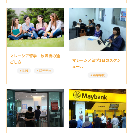
マレーシア留学 放課後の過
マレーシア留学1日のスケジ
ごし方
ュール
生活
語学学校
語学学校