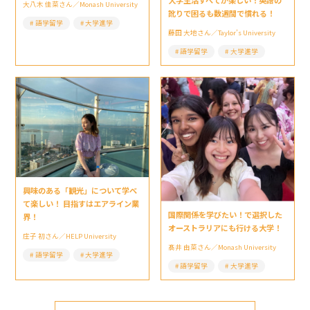
大学生活すべてが楽しい！英語の
大八木 佳菜さん／Monash University
訛りで困るも数週間で慣れる！
語学留学
大学進学
藤田 大地さん／Taylor’s University
語学留学
大学進学
興味のある「観光」について学べ
て楽しい！ 目指すはエアライン業
国際関係を学びたい！で選択した
界！
オーストラリアにも行ける大学！
庄子 初さん／HELP University
髙井 由菜さん／Monash University
語学留学
大学進学
語学留学
大学進学