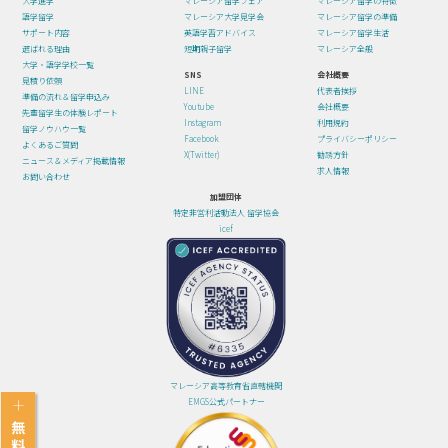
大学進学
マレーシア留学フェア
マレーシア留学の特徴
語学留学
マレーシア大学見学会
マレーシア留学の準備
サポート内容
英語学習アドバイス
マレーシア留学生活
選ばれる理由
短期親子留学
マレーシア全般
大学・語学学校一覧
SNS
会社概要
見積り依頼
LINE
代表者挨拶
準備の流れ＆留学申込み
Youtube
会社概要
先輩留学生の体験レポート
Instagram
利用規約
留学ノウハウ一覧
Facebook
プライバシーポリシー
よくあるご質問
X(Twitter)
勧誘方針
ニュース＆メディア掲載情報
求人情報
お問い合わせ
加盟団体
特定非営利活動法人 留学協会
icef
マレーシア高等教育省直轄機関
EMGS公式パートナー