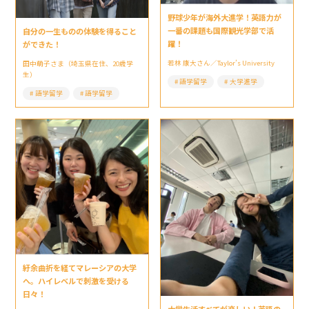
野球少年が海外大進学！英語力が
一番の課題も国際観光学部で活
自分の一生ものの体験を得ること
躍！
ができた！
若林 康大さん／Taylor’s University
田中萌子さま（埼玉県在住、20歳学
生）
語学留学
大学進学
語学留学
語学留学
紆余曲折を経てマレーシアの大学
へ。ハイレベルで刺激を受ける
日々！