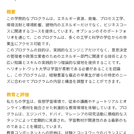
概要
この学際的なプログラムは、エネルギー資源、発電、プロセス工学、
環境法制と環境影響、建物内のエネルギーだけでなく、ビジネスコー
スに関連するコースを提供しています。オプションのそのポートフォ
リオを通じて、このプログラムは、多くの工学と科学の学位からの卒
業生にアクセス可能です。
このプログラムの目的は、実践的なエンジニアだけでなく、意思決定
の管理者や政策立案者のためのエネルギー部門に関連する技術とより
広い知識とスキルの実践的かつ理論的な接地を提供することです。
ヘリオット-ワット大学は学習が柔軟である必要があることを認識
し、このプログラムは、経験豊富な最近の卒業生が彼らの特定のニー
ズに合わせてプログラムの内容と構造を調整することができます。
教育と評価
私たちの学生は、仮想学習環境で、従来の講義やチュートリアルとオ
ンライン教材を融合させた刺激的な教育環境を体験しています。プロ
グラムは、エジンバラ、ドバイ、マレーシアの研究活動に積極的なス
タッフによって定期的に見直され、学習教材が関連性のある最新のも
のであることを確認しています。
教育コンポーネントへの評価は、試験とコースワークのバランスによ