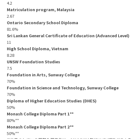
4.2
Matriculation program, Malaysia
2.67
Ontario Secondary School Diploma
81.6%
Sri Lankan General Certificate of Education (Advanced Level)
11
High School Diploma, Vietnam
8.28
UNSW Foundation Studies
7.5
Foundation in Arts, Sunway College
70%
Foundation in Science and Technology, Sunway College
70%
Diploma of Higher Education Studies (DHES)
50%
Monash College Diploma Part 1**
80%**
Monash College Diploma Part 2**
50%**