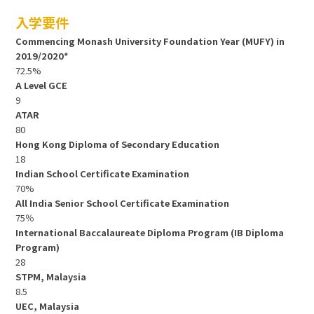
入学要件
Commencing Monash University Foundation Year (MUFY) in
2019/2020*
72.5%
A Level GCE
9
ATAR
80
Hong Kong Diploma of Secondary Education
18
Indian School Certificate Examination
70%
All India Senior School Certificate Examination
75％
International Baccalaureate Diploma Program (IB Diploma
Program)
28
STPM, Malaysia
8.5
UEC, Malaysia