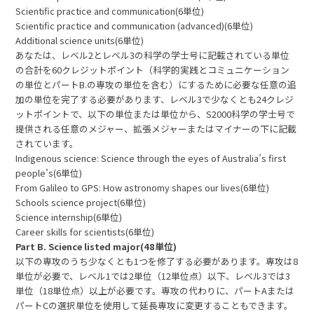
Scientific practice and communication(6単位)
Scientific practice and communication (advanced)(6単位)
Additional science units(6単位)
あなたは、レベル2とレベル3の科学の学士号に記載されている単位
の合計を60クレジットポイント（科学的実践とコミュニケーション
の単位とパートB.の専攻の単位を含む）にするために必要な任意の追
加の単位を完了する必要があります、レベル3で少なくとも24クレジ
ットポイントで、以下の単位または単位から、S2000科学の学士号で
提供される任意のメジャー、拡張メジャーまたはマイナーの下に記載
されています。
Indigenous science: Science through the eyes of Australia’s first
people’s(6単位)
From Galileo to GPS: How astronomy shapes our lives(6単位)
Schools science project(6単位)
Science internship(6単位)
Career skills for scientists(6単位)
Part B. Science listed major(48単位)
以下の専攻のうち少なくとも1つを修了する必要があります。専攻は8
単位が必要で、レベル1では2単位（12単位点）以下、レベル3では3
単位（18単位点）以上が必要です。専攻の代わりに、パートAまたは
パートCの選択単位を使用して延長専攻に変更することもできます。