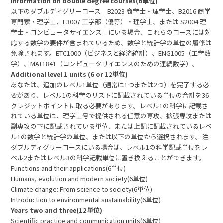
Information on double degree courses(6単位)
以下のダブルディグリーコース – B2023 商学士・理学士、B2016 商学
専門家・理学士、E3007 工学部（優等）・理学士、または S2004 理
学士・コンピュータサイエンス – にいる場合、これらのコースには対
応する数学の要件が含まれているため、数学と統計学の単位の履修は
免除されます。ETC1000（ビジネスと経済統計）、ENG1005（工学数
学）、MAT1841（コンピュータサイエンスのための連続数学）。
Additional level 1 units (6 or 12単位)
あなたは、追加のレベル1単位（通常は1つまたは2つ）を完了する必
要があり、レベル1の科学のリストに記載されている単位の合計を36
クレジットポイントに取る必要があります。レベル1の科学に記載さ
れている単位は、理学士号で提供される任意の専攻、拡張専攻または
副専攻の下に記載されている単位、または上記に記載されているレベ
ル1の数学と統計学の単位、または以下の単位から選択されます。注:
ダブルディグリーコースにいる場合は、レベル1の科学記載単位をレ
ベル2またはレベル3の科学記載単位に置き換えることができます。
Functions and their applications(6単位)
Humans, evolution and modern society(6単位)
Climate change: From science to society(6単位)
Introduction to environmental sustainability(6単位)
Years two and three(12単位)
Scientific practice and communication units(6単位)