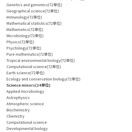
Genetics and genomics(72単位)
Geographical science(72単位)
Immunology(72単位)
Mathematical statistics(72単位)
Mathematics(72単位)
Microbiology(72単位)
Physics(72単位)
Psychology(72単位)
Pure mathematics(72単位)
Tropical environmental biology(72単位)
Computational science(72単位)
Earth science(72単位)
Ecology and conservation biology(72単位)
Science minors(24単位)
Applied microbiology
Astrophysics
Atmospheric science
Biochemistry
Chemistry
Computational science
Developmental biology