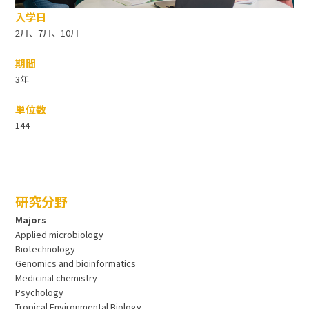
入学日
2月、7月、10月
期間
3年
単位数
144
研究分野
Majors
Applied microbiology
Biotechnology
Genomics and bioinformatics
Medicinal chemistry
Psychology
Tropical Environmental Biology