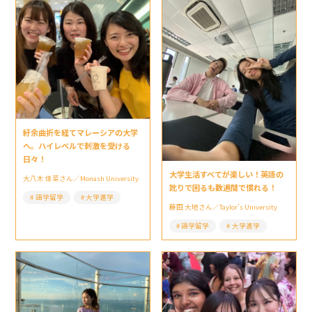
紆余曲折を経てマレーシアの大学
へ。ハイレベルで刺激を受ける
日々！
大学生活すべてが楽しい！英語の
大八木 佳菜さん／Monash University
訛りで困るも数週間で慣れる！
語学留学
大学進学
藤田 大地さん／Taylor’s University
語学留学
大学進学