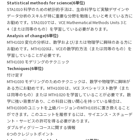
Statistical methods for science(6単位)
STA1010 科学のための統計的手法は、生命科学など実験デザインや
データ分析のスキルが特に重要な分野を勉強したいと考えている方に
お勧めです。STA1010では、VCE Mathematical Methods Units 3と
4（または同等のもの）を学習している必要があります。
Analysis of change(6単位)
MTH1020 変化の分析は、数学および/または物理学に興味のある方に
お勧めです。MTH1020は、VCEの数学的方法（または同等のもの）を
学習していることが必要です。
MTH1030 モデリングのテクニック
Techniques(6単位)
付け足す
MTH1030 モデリングのためのテクニックは、数学や物理学に興味が
ある方にお勧めです。MTH1030 は、VCE スペシャリスト数学（また
は同等のもの）または MTH1020 を学習していることが必要です。数
学に強い背景があり、この科目に強い関心を持っている場合は、
MTH1030のユニットを上級バージョンのMTH1035に置き換えること
ができます。このユニットを履修するには、サイエンス・スチューデ
ント・サービスの許可を得る必要があります。
ダブルディグリーコースに関する情報
6つのクレジットポイント