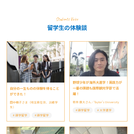
Students Voice
留学生の体験談
野球少年が海外大進学！英語力が
一番の課題も国際観光学部で活
自分の一生ものの体験を得ること
躍！
ができた！
若林 康大さん／Taylor’s University
田中萌子さま（埼玉県在住、20歳学
生）
語学留学
大学進学
語学留学
語学留学