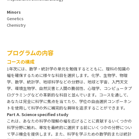
Minors
Genetics
Chemistry
プログラムの内容
コースの構成
1年次には、数学・統計学の単元を勉強するとともに、理科の知識の
幅を確保するために様々な科目を選択します。化学、生物学、物理
学、数学、統計学、地球科学などの分野は、地球と宇宙、入門天文
学、環境生物学、自然災害と人間の脆弱性、心理学、コンピュータプ
ログラミングなどの革新的な科目と並んでいます。コースを通して、
あなたは完全に科学に焦点を当てたり、学位の自由選択コンポーネン
トを使用して科学の外に補完的な興味を追求することができます。
Part A. Science specified study
これは、あなたの科学の理解の幅を広げることに貢献するいくつかの
科学分野に触れ、専攻を最終的に選択する前にいくつかの分野につい
て学ぶ機会を提供します。また、科学を学ぶための数学的または統計