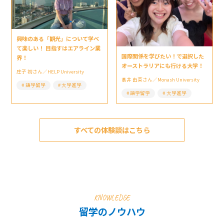
興味のある「観光」について学べ
て楽しい！ 目指すはエアライン業
国際関係を学びたい！で選択した
界！
オーストラリアにも行ける大学！
庄子 初さん／HELP University
髙井 由菜さん／Monash University
語学留学
大学進学
語学留学
大学進学
すべての体験談はこちら
KNOWLEDGE
留学のノウハウ