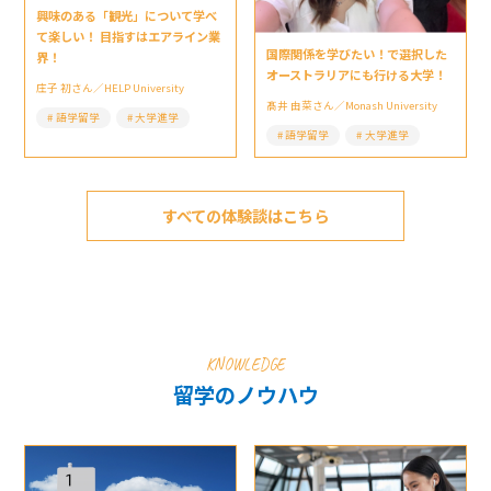
興味のある「観光」について学べ
て楽しい！ 目指すはエアライン業
国際関係を学びたい！で選択した
界！
オーストラリアにも行ける大学！
庄子 初さん／HELP University
髙井 由菜さん／Monash University
語学留学
大学進学
語学留学
大学進学
すべての体験談はこちら
KNOWLEDGE
留学のノウハウ