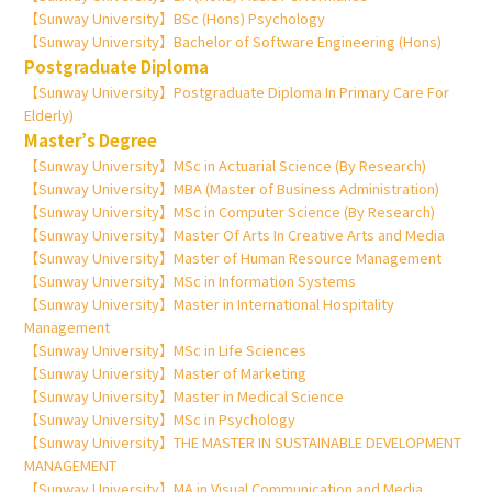
【Sunway University】BSc (Hons) Psychology
【Sunway University】Bachelor of Software Engineering (Hons)
Postgraduate Diploma
【Sunway University】Postgraduate Diploma In Primary Care For
Elderly)
Master’s Degree
【Sunway University】MSc in Actuarial Science (By Research)
【Sunway University】MBA (Master of Business Administration)
【Sunway University】MSc in Computer Science (By Research)
【Sunway University】Master Of Arts In Creative Arts and Media
【Sunway University】Master of Human Resource Management
【Sunway University】MSc in Information Systems
【Sunway University】Master in International Hospitality
Management
【Sunway University】MSc in Life Sciences
【Sunway University】Master of Marketing
【Sunway University】Master in Medical Science
【Sunway University】MSc in Psychology
【Sunway University】THE MASTER IN SUSTAINABLE DEVELOPMENT
MANAGEMENT
【Sunway University】MA in Visual Communication and Media