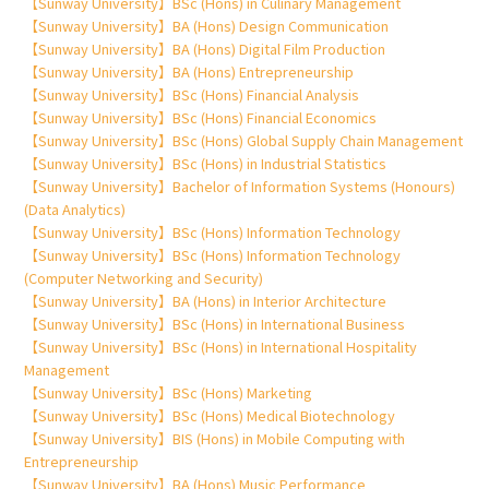
【Sunway University】BSc (Hons) in Culinary Management
【Sunway University】BA (Hons) Design Communication
【Sunway University】BA (Hons) Digital Film Production
【Sunway University】BA (Hons) Entrepreneurship
【Sunway University】BSc (Hons) Financial Analysis
【Sunway University】BSc (Hons) Financial Economics
【Sunway University】BSc (Hons) Global Supply Chain Management
【Sunway University】BSc (Hons) in Industrial Statistics
【Sunway University】Bachelor of Information Systems (Honours)
(Data Analytics)
【Sunway University】BSc (Hons) Information Technology
【Sunway University】BSc (Hons) Information Technology
(Computer Networking and Security)
【Sunway University】BA (Hons) in Interior Architecture
【Sunway University】BSc (Hons) in International Business
【Sunway University】BSc (Hons) in International Hospitality
Management
【Sunway University】BSc (Hons) Marketing
【Sunway University】BSc (Hons) Medical Biotechnology
【Sunway University】BIS (Hons) in Mobile Computing with
Entrepreneurship
【Sunway University】BA (Hons) Music Performance