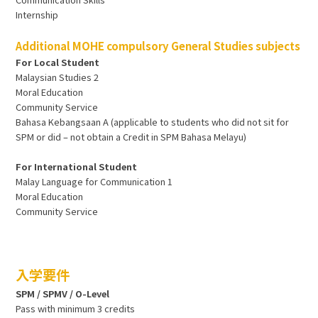
Internship
Additional MOHE compulsory General Studies subjects
For Local Student
Malaysian Studies 2
Moral Education
Community Service
Bahasa Kebangsaan A (applicable to students who did not sit for
SPM or did – not obtain a Credit in SPM Bahasa Melayu)
For International Student
Malay Language for Communication 1
Moral Education
Community Service
入学要件
SPM / SPMV / O-Level
Pass with minimum 3 credits