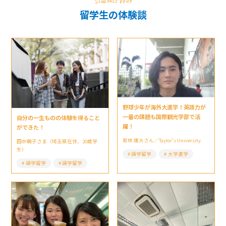
Students Voice
留学生の体験談
野球少年が海外大進学！英語力が
一番の課題も国際観光学部で活
自分の一生ものの体験を得ること
躍！
ができた！
若林 康大さん／Taylor’s University
田中萌子さま（埼玉県在住、20歳学
生）
語学留学
大学進学
語学留学
語学留学