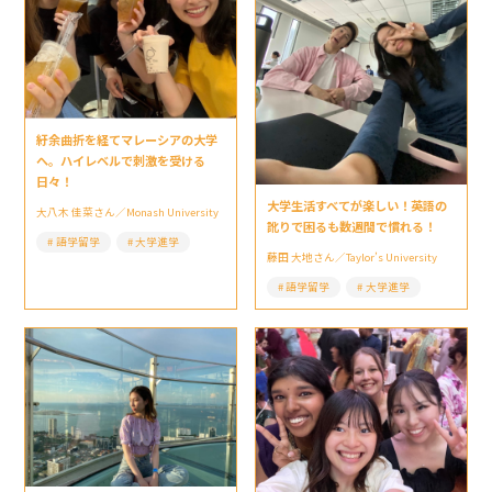
紆余曲折を経てマレーシアの大学
へ。ハイレベルで刺激を受ける
日々！
大学生活すべてが楽しい！英語の
大八木 佳菜さん／Monash University
訛りで困るも数週間で慣れる！
語学留学
大学進学
藤田 大地さん／Taylor’s University
語学留学
大学進学