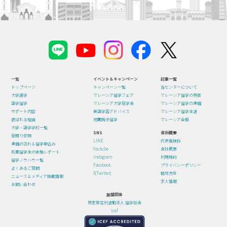
一覧
イベント＆キャンペーン
記事一覧
トップページ
キャンペーン一覧
当センターについて
大学進学
マレーシア留学フェア
マレーシア留学の特徴
語学留学
マレーシア大学見学会
マレーシア留学の準備
サポート内容
英語学習アドバイス
マレーシア留学生活
選ばれる理由
短期親子留学
マレーシア全般
大学・語学学校一覧
SNS
会社概要
見積り依頼
LINE
代表者挨拶
準備の流れ＆留学申込み
Youtube
会社概要
先輩留学生の体験レポート
Instagram
利用規約
留学ノウハウ一覧
Facebook
プライバシーポリシー
よくあるご質問
X(Twitter)
勧誘方針
ニュース＆メディア掲載情報
求人情報
お問い合わせ
加盟団体
特定非営利活動法人 留学協会
icef