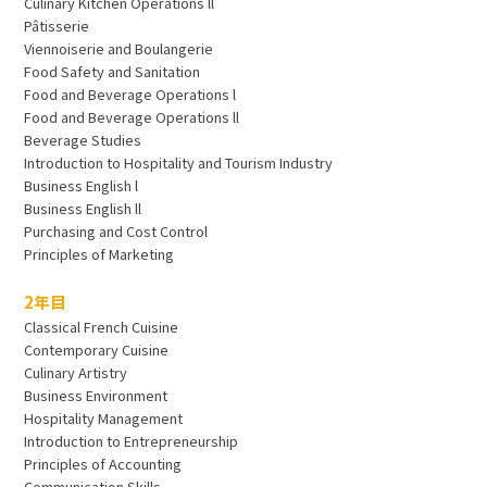
Culinary Kitchen Operations ll
Pâtisserie
Viennoiserie and Boulangerie
Food Safety and Sanitation
Food and Beverage Operations l
Food and Beverage Operations ll
Beverage Studies
Introduction to Hospitality and Tourism Industry
Business English l
Business English ll
Purchasing and Cost Control
Principles of Marketing
2年目
Classical French Cuisine
Contemporary Cuisine
Culinary Artistry
Business Environment
Hospitality Management
Introduction to Entrepreneurship
Principles of Accounting
Communication Skills