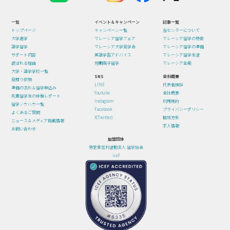
一覧
イベント＆キャンペーン
記事一覧
トップページ
キャンペーン一覧
当センターについて
大学進学
マレーシア留学フェア
マレーシア留学の特徴
語学留学
マレーシア大学見学会
マレーシア留学の準備
サポート内容
英語学習アドバイス
マレーシア留学生活
選ばれる理由
短期親子留学
マレーシア全般
大学・語学学校一覧
SNS
会社概要
見積り依頼
LINE
代表者挨拶
準備の流れ＆留学申込み
Youtube
会社概要
先輩留学生の体験レポート
Instagram
利用規約
留学ノウハウ一覧
Facebook
プライバシーポリシー
よくあるご質問
X(Twitter)
勧誘方針
ニュース＆メディア掲載情報
求人情報
お問い合わせ
加盟団体
特定非営利活動法人 留学協会
icef