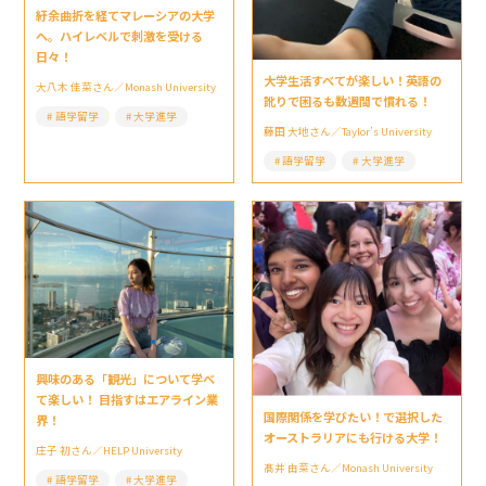
紆余曲折を経てマレーシアの大学
へ。ハイレベルで刺激を受ける
日々！
大学生活すべてが楽しい！英語の
大八木 佳菜さん／Monash University
訛りで困るも数週間で慣れる！
語学留学
大学進学
藤田 大地さん／Taylor’s University
語学留学
大学進学
興味のある「観光」について学べ
て楽しい！ 目指すはエアライン業
国際関係を学びたい！で選択した
界！
オーストラリアにも行ける大学！
庄子 初さん／HELP University
髙井 由菜さん／Monash University
語学留学
大学進学