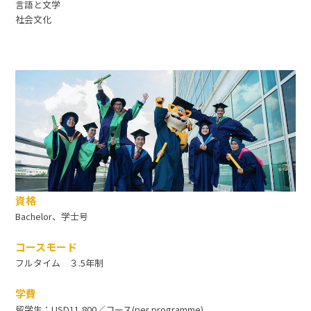
言語と文学
社会文化
資格
Bachelor、学士号
コースモード
フルタイム ３.5年制
学費
留学生：USD11,800／コース(per programme)