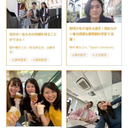
野球少年が海外大進学！英語力が
一番の課題も国際観光学部で活
自分の一生ものの体験を得ること
躍！
ができた！
若林 康大さん／Taylor’s University
田中萌子さま（埼玉県在住、20歳学
生）
語学留学
大学進学
語学留学
語学留学