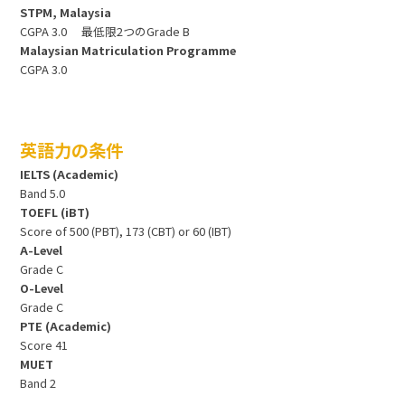
STPM, Malaysia
CGPA 3.0 最低限2つのGrade B
Malaysian Matriculation Programme
CGPA 3.0
英語力の条件
IELTS (Academic)
Band 5.0
TOEFL (iBT)
Score of 500 (PBT), 173 (CBT) or 60 (IBT)
A-Level
Grade C
O-Level
Grade C
PTE (Academic)
Score 41
MUET
Band 2