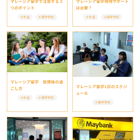
マレーシア留学現地サポート
マレーシア留学で注意する３
は必要？
つのポイント
生活
語学学校
生活
語学学校
マレーシア留学 放課後の過
マレーシア留学1日のスケジ
ごし方
ュール
生活
語学学校
語学学校