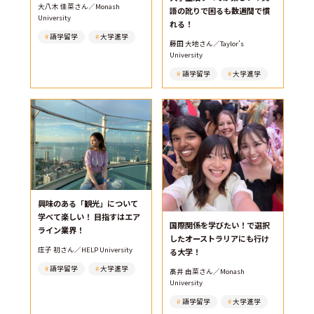
大八木 佳菜さん／Monash
語の訛りで困るも数週間で慣
University
れる！
語学留学
大学進学
藤田 大地さん／Taylor’s
University
語学留学
大学進学
興味のある「観光」について
学べて楽しい！ 目指すはエア
国際関係を学びたい！で選択
ライン業界！
したオーストラリアにも行け
庄子 初さん／HELP University
る大学！
語学留学
大学進学
髙井 由菜さん／Monash
University
語学留学
大学進学