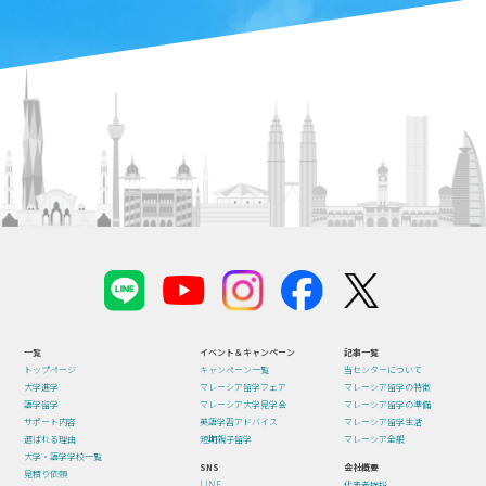
一覧
イベント＆キャンペーン
記事一覧
トップページ
キャンペーン一覧
当センターについて
大学進学
マレーシア留学フェア
マレーシア留学の特徴
語学留学
マレーシア大学見学会
マレーシア留学の準備
サポート内容
英語学習アドバイス
マレーシア留学生活
選ばれる理由
短期親子留学
マレーシア全般
大学・語学学校一覧
SNS
会社概要
見積り依頼
LINE
代表者挨拶