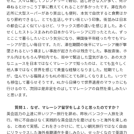
せん。人々は概してフレンドリーで親切、話し好きな人が多く、何か
尋ねるとけっこう丁寧に教えてくれることが多かったです。滞在先の
近所に大型スーパーがあり買出しも便利、本気で自炊すると食費はか
なり節約できるし、とても生活しやすい街という印象。街並みは日本
の都会によく似ているけど、リラックス感の違いを感じました。あく
せくしたストレスまみれの日本からマレーシアに行ったとたん、ずっ
とここで暮らしたいという気分になり、帰国後半年経った今でもマレ
ーシアが恋しい毎日です。ただ、滞在期間の後半にマレーシア機が撃
墜されるという痛ましい事故が起きたのは残念でした。事故直後、ホ
テル内はもちろん学校内でも、街中で緊迫した空気があり、あの大き
なニュースを日本ではなくマレーシアで知ったのは、とても生々しく
他人事ではなく世界を感じて貴重な経験となりました。短期でした
が、住んでいる福岡よりもKLの街にとても詳しくなりました。いつで
も移住して暮らせそうです。KLから日帰りで世界遺産のマラッカにも
行けるので、次回は是非足をのばしてマレーシアの自然を楽しみたい
と思います。
質問１．なぜ、マレーシア留学をしようと思ったのですか？
英会話力の上達に伴いツアー旅行を辞め、昨秋バンコク一人旅を決
行。特に不自由はなく実践的な英会話力を磨けばもっと海外を楽しめ
る、と改めて実感。これをきっかけに、忙しい観光旅行ではなく自由
にリラックスした海外長期滞在を楽しみたい、せっかくなので英語力