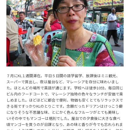
７月にKL１週間滞在。平日５日間の語学留学、放課後はミニ観光、
スーパーで買出し、夜は屋台など、マレーシアを存分に味わいまし
た。ほとんどの場所で英語が通じます。学校へは徒歩10分。毎日同じ
ビル内のフードコートで、マレーシア独特の色々なランチが安価で楽
しめました。ほどほどに都会で便利、物価も安くとてもリラックスで
きる街ですっかりKLのとりこです。念願だったドリアンはけっこう癖
になりそうな不思議な味、とにかく色んなフルーツがとても美味し
い!その中でもマンゴーは格別でした。屋台での夕食後に大きな食べ
頃マンゴーを買うのが日課となり、あの味と香りが今でも忘れられま