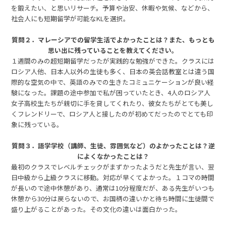
を鍛えたい、と思いリサーチ。予算や治安、休暇や気候、などから、
社会人にも短期留学が可能なKLを選択。
質問２．マレーシアでの留学生活でよかったことは？また、もっとも
思い出に残っていることを教えてください。
１週間のみの超短期留学だったが実践的な勉強ができた。クラスには
ロシア人他、日本人以外の生徒も多く、日本の英会話教室とは違う国
際的な空気の中で、英語のみでの生きたコミュニケーションが良い経
験になった。課題の途中参加で私が困っていたとき、4人のロシア人
女子高校生たちが親切に手を貸してくれたり、彼女たちがとても美し
くフレンドリーで、ロシア人と接したのが初めてだったのでとても印
象に残っている。
質問３．語学学校（講師、生徒、雰囲気など）のよかったことは？逆
によくなかったことは？
最初のクラスでレベルチェックがまずかったようだと先生が言い、翌
日中級から上級クラスに移動。対応が早くてよかった。１コマの時間
が長いので途中休憩があり、通常は10分程度だが、ある先生がいつも
休憩から30分は戻らないので、お国柄の違いかと待ち時間に生徒間で
盛り上がることがあった。その文化の違いは面白かった。