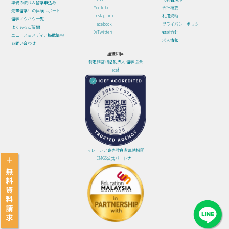
準備の流れ＆留学申込み
Youtube
会社概要
先輩留学生の体験レポート
Instagram
利用規約
留学ノウハウ一覧
Facebook
プライバシーポリシー
よくあるご質問
X(Twitter)
勧誘方針
ニュース＆メディア掲載情報
求人情報
お問い合わせ
加盟団体
特定非営利活動法人 留学協会
icef
マレーシア高等教育省直轄機関
EMGS公式パートナー