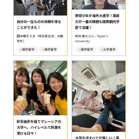
野球少年が海外大進学！英語
自分の一生ものの体験を得る
力が一番の課題も国際観光学
ことができた！
部で活躍！
田中萌子さま（埼玉県在住、20歳
若林 康大さん／Taylor’s
学生）
University
語学留学
語学留学
語学留学
大学進学
紆余曲折を経てマレーシアの
大学へ。ハイレベルで刺激を
受ける日々！
大学生活すべてが楽しい！英