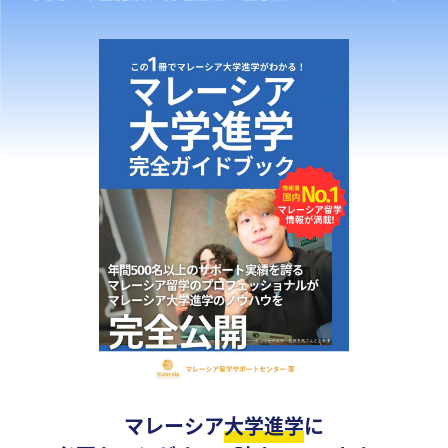
マレーシア
大学進学
に