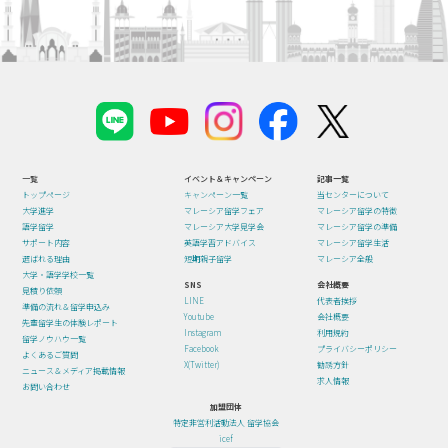
一覧
イベント＆キャンペーン
記事一覧
トップページ
キャンペーン一覧
当センターについて
大学進学
マレーシア留学フェア
マレーシア留学の特徴
語学留学
マレーシア大学見学会
マレーシア留学の準備
サポート内容
英語学習アドバイス
マレーシア留学生活
選ばれる理由
短期親子留学
マレーシア全般
大学・語学学校一覧
SNS
会社概要
見積り依頼
LINE
代表者挨拶
準備の流れ＆留学申込み
Youtube
会社概要
先輩留学生の体験レポート
Instagram
利用規約
留学ノウハウ一覧
Facebook
プライバシーポリシー
よくあるご質問
X(Twitter)
勧誘方針
ニュース＆メディア掲載情報
求人情報
お問い合わせ
加盟団体
特定非営利活動法人 留学協会
icef