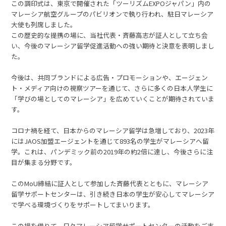
この調印式は、東京で開催された「ツーリズムEXPOジャパン」内の
マレーシア航空グループのパビリオンで執り行われ、駐日マレーシア
大使も列席しました。
この歴史的な提携の場に、当社代表・斉藤高志が証人として立ち会
い、今後のマレーシア留学促進活動への強い期待と決意を表明しまし
た。
今後は、共同ブランドによる広告・プロモーションや、エージェン
ト・メディア向けの視察ツアーを通じて、さらに多くの日本人学生に
「学びの場としてのマレーシア」を広めていくことが期待されていま
す。
コロナ禍を経て、日本からのマレーシア留学は急増しており、2023年
にはJAOS加盟エージェントを通じて893名の学生がマレーシアへ留
学。これは、パンデミック前の2019年の約2倍に達し、今後さらに注
目が集まる分野です。
このMoU締結に証人として参加した斉藤代表とともに、マレーシア
留学サポートセンターは、引き続き日本の学生が安心してマレーシア
で学べる環境づくりをサポートしてまいります。
この場を借りて、日々マレーシア留学サポートセンターの活動をご支