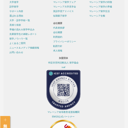
大学進学
マレーシア留学フェア
マレーシア留学の特徴
語学留学
マレーシア大学見学会
マレーシア留学の準備
サポート内容
英語学習アドバイス
マレーシア留学生活
選ばれる理由
短期親子留学
マレーシア全般
大学・語学学校一覧
会社概要
見積り依頼
代表者挨拶
準備の流れ＆留学申込み
会社概要
先輩留学生の体験レポート
利用規約
留学ノウハウ一覧
プライバシーポリシー
よくあるご質問
勧誘方針
ニュース＆メディア掲載情報
求人情報
お問い合わせ
加盟団体
特定非営利活動法人 留学協会
icef
マレーシア高等教育省直轄機関
EMGS公式パートナー