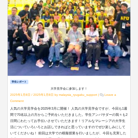
学生レポート
大学見学会に参加します！
2025年1月8日
/
2025年1月8日
by
malaysia_ryugaku_support
|
Leave a
Comment
人気の大学見学会を2025年3月に開催！ 人気の大学見学会ですが、今回も1週
間で70名以上の方からご予約をいただきました。学生アンバサダーの我々も2
日間にわたってお手伝いさせていただきます！リアルなマレーシアの大学生
活についていろいろとお話しできればと思っていますのでぜひ楽しみにして
いてくださいね！ 前回は大学での模擬授業を行いましたが、今回も充実した