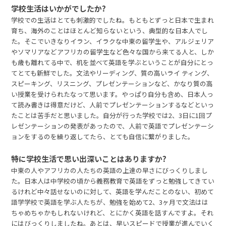
学校生活はいかがでしたか?
学校での生活はとても刺激的でしたね。もともとずっと日本で生まれ
育ち、海外のことはほとんど知らないという、典型的な日本人でし
た。そこでいきなりイラン、イラクな中東の留学生や、アルジェリア
やソマリアなどアフリカの留学生など色々な国から来てる人と、しか
も歳も離れてる中で、机を並べて英語を学ぶということが自分にとっ
てとても新鮮でした。文法やリーディング、質の高いライ ティング、
スピーキング、リスニング、プレゼンテーションなど、かなり質の高
い授業を受けられたなって思います。やっぱり自分も含め、日本人っ
て読み書きは得意だけど、人前でプレゼンテーションするなどといっ
たことは苦手だと思いました。自分が行った学校では2、3日に1回プ
レゼンテーションの発表があったので、人前で英語でプレゼンテーシ
ョンをするのを繰り返してたら、とても自信に繋がりました。
特に学校生活で思い出深いことはありますか?
中東の人やアフリカの人たちの英語の上達の早さにびっくりしまし
た。日本人は中学校の頃から義務教育で英語をずっと勉強してきてい
るけれど中々話せないのに対して、英語を学んだことのない、初めて
語学学校で英語を学ぶ人たちが、勉強を始めて2、3ヶ月で文法はは
ちゃめちゃかもしれないけれど、とにかく英語を話すんですよ。それ
にはびっくりしましたね。あとは、早いスピードで授業が進んでいく