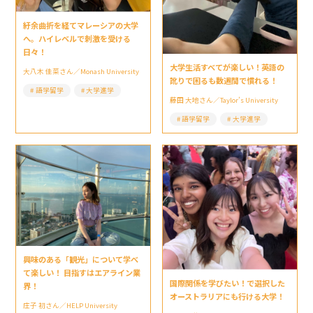
紆余曲折を経てマレーシアの大学
へ。ハイレベルで刺激を受ける
日々！
大学生活すべてが楽しい！英語の
大八木 佳菜さん／Monash University
訛りで困るも数週間で慣れる！
語学留学
大学進学
藤田 大地さん／Taylor’s University
語学留学
大学進学
興味のある「観光」について学べ
て楽しい！ 目指すはエアライン業
国際関係を学びたい！で選択した
界！
オーストラリアにも行ける大学！
庄子 初さん／HELP University