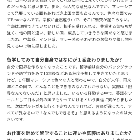
のだったなと思います。また、個人的な意見なんですが、マレーシア
って発展している面もあれば途上国の面もあるんです。色々な面でみ
てPeaceなんです。宗教が全然違う中で、そこに衝突が起こらない。
全部は理解できていないけど、相手を受け入れる、尊重する気持ちが
強く、他の国と違い、新しい国、成長していきそうな国だなと感じま
したね。中華系、インド系、マレー系のそれぞれのお祭りや催し物を
見てる中で特に感じました。
留学してみて自分自身ではなにが 1 番変わりましたか?
自分で限界を作らなくなったことです。留学前は自分のバックグラウ
ンドや語学力をみて10年後などある程度予想して生きていたと思う
けど、1 年間マレーシアで色々な人と関わる中で、自分が来年、再来
年どこの国で、どんなことをできるのなんてわからない。実際は「限
界なんてないんだ」と思いました。いろいろ経験する中で、英語をツ
ールとして日本以外の国でもやっていけるという自信に繋がりました
ね。次はポルトガルに行く予定なんですけれど、言語が違ったり、す
べてが異なる中で「なんでもできるぞ」と思えるようになったのは大
きいです。
お仕事を辞めて留学することに迷いや葛藤はありましたか?