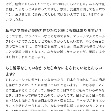
けど、屋台でたらふくたべても200〜300円くらいでした。みんなで割
り勘したらもっとやすかったですし。家賃、交通費に関しても日本の
半分。生活費は別に節約してたわけではないんですけど、月3万くら
いでしたね。
私生活で自分が英語力伸びたなと感じる時はありますか？
そうですね、プライベートなことなのですが、マレーシア人のガール
フレンドができたことはとても大きかったと思います。やはり毎日英
語で話をしますし、留学生活も充実しました。日本語でも伝えづらい
ことを英語で話すとなると、なかなか難しかったですが、英語力はや
はり鍛えられたと思います。
もし留学をしていなかったら今なにをされていたとおもい
ます?
もしマレーシアに留学していなかったら、日本から海外に日本の商品
を届けたりとか、ただただ働いていたと思います。日本じゃないとこ
ろで生活することによって、相手がどう日本のことをみているのかな
どを、身をもって経験できたのでよかったです。日本が思う日本の強
み・弱みと海外からみた日本の強み・弱みには、ギャップがあるとい
うことを感じさせられました。なにを価値に感じるかということです
ね。日本の良さを認識できてこれは日本に住んでいたら得られないも