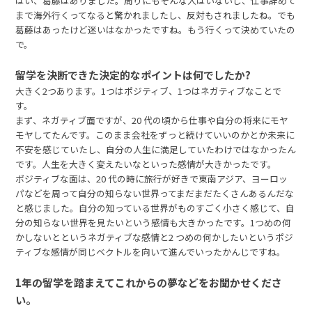
はい、葛藤はありました。周りにもそんな人はいないし、仕事辞めて
まで海外行くってなると驚かれましたし、反対もされましたね。でも
葛藤はあったけど迷いはなかったですね。もう行くって決めていたの
で。
留学を決断できた決定的なポイントは何でしたか?
大きく2つあります。1つはポジティブ、1つはネガティブなことで
す。
まず、ネガティブ面ですが、20 代の頃から仕事や自分の将来にモヤ
モヤしてたんです。このまま会社をずっと続けていいのかとか未来に
不安を感じていたし、自分の人生に満足していたわけではなかったん
です。人生を大きく変えたいなといった感情が大きかったです。
ポジティブな面は、20 代の時に旅行が好きで東南アジア、ヨーロッ
パなどを周って自分の知らない世界ってまだまだたくさんあるんだな
と感じました。自分の知っている世界がものすごく小さく感じて、自
分の知らない世界を見たいという感情も大きかったです。1つめの何
かしないとというネガティブな感情と2 つめの何かしたいというポジ
ティブな感情が同じベクトルを向いて進んでいったかんじですね。
1年の留学を踏まえてこれからの夢などをお聞かせくださ
い。