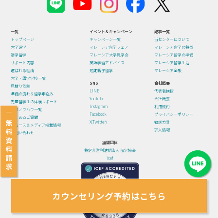
一覧
イベント＆キャンペーン
記事一覧
トップページ
キャンペーン一覧
当センターについて
大学進学
マレーシア留学フェア
マレーシア留学の特徴
語学留学
マレーシア大学見学会
マレーシア留学の準備
サポート内容
英語学習アドバイス
マレーシア留学生活
選ばれる理由
短期親子留学
マレーシア全般
大学・語学学校一覧
SNS
会社概要
見積り依頼
LINE
代表者挨拶
準備の流れ＆留学申込み
Youtube
会社概要
先輩留学生の体験レポート
Instagram
利用規約
留学ノウハウ一覧
Facebook
プライバシーポリシー
よくあるご質問
X(Twitter)
勧誘方針
ニュース＆メディア掲載情報
求人情報
お問い合わせ
加盟団体
特定非営利活動法人 留学協会
icef
カウンセリング予約はこちら