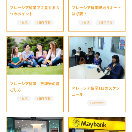
マレーシア留学現地サポート
マレーシア留学で注意する３
は必要？
つのポイント
生活
語学学校
生活
語学学校
マレーシア留学 放課後の過
マレーシア留学1日のスケジ
ごし方
ュール
生活
語学学校
語学学校