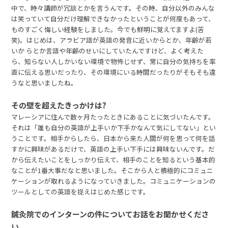
中で、時々講師が冗談とかを言うんです。その時、自分以外のみんな
は笑っていて自分だけ理解できなかったということが何度もあって、
ものすごく悔しい経験をしました。今でも鮮明に覚えてますよ(苦
笑)。はじめは、アラビア語が英語の発音に近いからとか、年齢が若
いか らとか言語や年齢のせいにしていたんですけど、よく考えた
ら、知らない人しかいない環境で物怖じせず、常に自分の気持ちを率
直に伝える思いだったり、その環境にいる時間だったりがそもそも違
うなと思いましたね。
その壁を超えたきっかけは?
マレーシアに住んで数ヶ月たったときにあることに気づいたんです。
それは「誰も自分の英語が上手いか下手かなんて気にしてない」とい
うことです。相手からしたら、日本から来た人間が何を思って何を話
すかに興味があるだけで、英語の上手い下手には興味ないんです。だ
から伝えたいことをしっかり伝えて、相手のことを知るという基本的
なことが1番大事だなと思いました。そこから人と積極的にコミュニ
ケーションが取れるようになっていきました。コミュニケーションの
ツールとしての英語を捉えはじめた感じです。
鍼灸院でのインターンの件についてお話をお聞かせくださ
い。