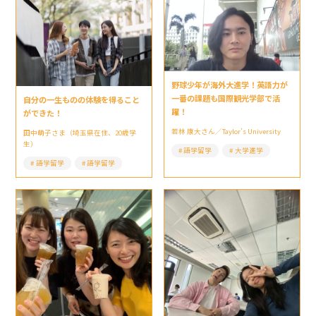
野球少年が海外大進学！英語力が
一番の課題も国際観光学部で活
自分の一生ものの体験を得ること
躍！
ができた！
若林 康大さん／Taylor’s University
田中萌子さま（埼玉県在住、20歳学
生）
語学留学
大学進学
語学留学
語学留学