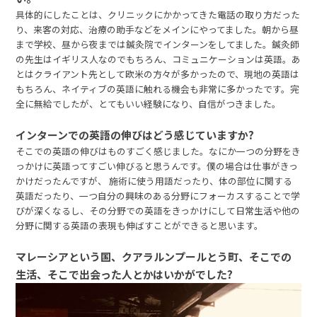
具体的にしたことは、クリニックにかかってきた電話の取り方だった
り、来客の対応、治療の助手などをメインにやってました。朝から昼
まで学校、昼から夜までは鍼灸院でインターンをしてました。鍼灸師
の先生はイギリス人なのでもちろん、コミュニケーションは英語。あ
とはクライアント先として欧米の方々が多かったので、現地の英語は
もちろん、ネイティブの英語に触れる機会も非常に多かったです。完
全に無給でしたが、とてもいい経験になり、自信がつきました。
インターンでの英語の伸びはどう感じていますか?
そこでの英語の伸びはものすごく感じました。なにか一つの分野をき
っかけに英語ってすごい伸びると思うんです。僕の場合は仕事がきっ
かけだったんですが、 施術に使う用語だったり、体の部位に関する
英語だったり、一つ自分の興味のある分野にフォーカスすることで学
びが深くなるし、その分野での英語をきっかけにして日常生活や他の
分野に関する英語の表現も伸ばすことができると思います。
マレーシアという国、クアラルンプールとう町、そこでの
生活、そこで出会った人とかはいかがでした?