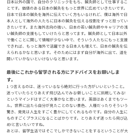
日本以外の国で、自分のクリニックをもち、鍼灸師として仕事するこ
とです。価値のある日本の鍼灸をもっと世界に広めていきたいです。
日本で日本の鍼灸を海外に伝えていく方もいるけれど、僕は海外で日
本人として海外の人たちに日本の鍼灸を伝える役割をずっと担ってい
きたいです。また海外志向の強い、日本の若い鍼灸師やキャリアの浅
い鍼灸師の支援もしていけたらと思ってます。鍼灸師として日本以外
で働くことに関して情報が少ない中で、そういう人たちにもっと支援
できれば、もっと海外で活躍できる日本人も増えて、日本の鍼灸を伝
えられるかなと思います。そのためにはまず自分が海外に出て、道を
開いていかないといけないなと思います。
最後にこれから留学される方にアドバイスをお願いしま
す。
1 つ言えるのは、迷っているなら絶対に行った方がいいということ。
迷っていたらとりあえず飛び込んでみる!新しいことに挑戦してみる!
というマインドはすごく大事かなと思います。英語はあくまでもツー
ル。世界に出たら自分が見たことのない景色、人種だったりそういう
驚き、発見は人生をすごく豊かにしてくれるものです。自分の人生に
ものすごくプラスになることばかりです。とりあえず迷ったら飛び込
め!と言いたいですね。
あとは、留学生活ではそこでしかできないことをするということが大