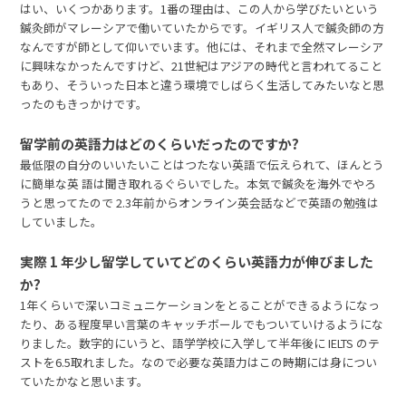
はい、いくつかあります。1番の理由は、この人から学びたいという
鍼灸師がマレーシアで働いていたからです。イギリス人で鍼灸師の方
なんですが師として仰いでいます。他には、それまで全然マレーシア
に興味なかったんですけど、21世紀はアジアの時代と言われてること
もあり、そういった日本と違う環境でしばらく生活してみたいなと思
ったのもきっかけです。
留学前の英語力はどのくらいだったのですか?
最低限の自分のいいたいことはつたない英語で伝えられて、ほんとう
に簡単な英 語は聞き取れるぐらいでした。本気で鍼灸を海外でやろ
うと思ってたので 2.3年前からオンライン英会話などで英語の勉強は
していました。
実際 1 年少し留学していてどのくらい英語力が伸びました
か?
1年くらいで深いコミュニケーションをとることができるようになっ
たり、ある程度早い言葉のキャッチボールでもついていけるようにな
りました。数字的にいうと、語学学校に入学して半年後に IELTS のテ
ストを6.5取れました。なので必要な英語力はこの時期には身につい
ていたかなと思います。