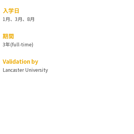
入学日
1月、3月、8月
期間
3年(full-time)
Validation by
Lancaster University