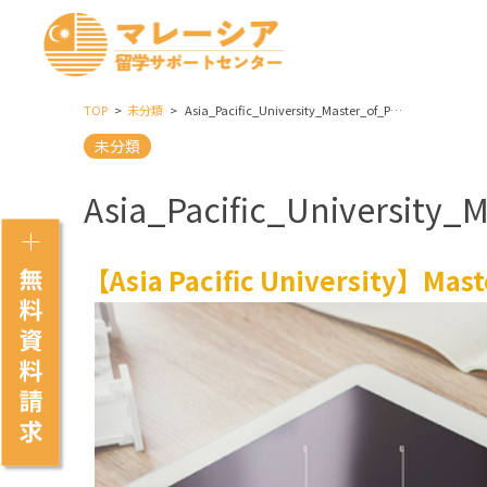
TOP
未分類
Asia_Pacific_University_Master_of_Philosophy_in_Engineering
未分類
Asia_Pacific_University_
【Asia Pacific University】Maste