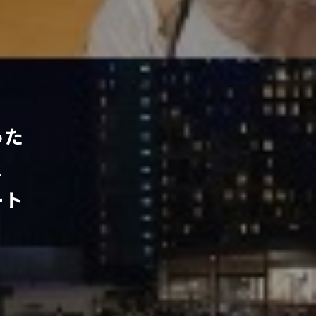
った
、
ート