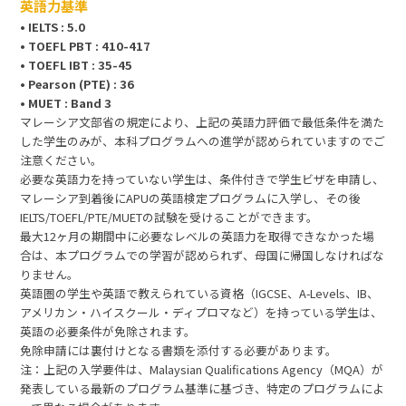
英語力基準
• IELTS : 5.0
• TOEFL PBT : 410-417
• TOEFL IBT : 35-45
• Pearson (PTE) : 36
• MUET : Band 3
マレーシア文部省の規定により、上記の英語力評価で最低条件を満た
した学生のみが、本科プログラムへの進学が認められていますのでご
注意ください。
必要な英語力を持っていない学生は、条件付きで学生ビザを申請し、
マレーシア到着後にAPUの英語検定プログラムに入学し、その後
IELTS/TOEFL/PTE/MUETの試験を受けることができます。
最大12ヶ月の期間中に必要なレベルの英語力を取得できなかった場
合は、本プログラムでの学習が認められず、母国に帰国しなければな
りません。
英語圏の学生や英語で教えられている資格（IGCSE、A-Levels、IB、
アメリカン・ハイスクール・ディプロマなど）を持っている学生は、
英語の必要条件が免除されます。
免除申請には裏付けとなる書類を添付する必要があります。
注：上記の入学要件は、Malaysian Qualifications Agency（MQA）が
発表している最新のプログラム基準に基づき、特定のプログラムによ