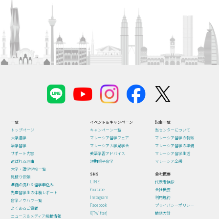
一覧
イベント＆キャンペーン
記事一覧
トップページ
キャンペーン一覧
当センターについて
大学進学
マレーシア留学フェア
マレーシア留学の特徴
語学留学
マレーシア大学見学会
マレーシア留学の準備
サポート内容
英語学習アドバイス
マレーシア留学生活
選ばれる理由
短期親子留学
マレーシア全般
大学・語学学校一覧
SNS
会社概要
見積り依頼
LINE
代表者挨拶
準備の流れ＆留学申込み
Youtube
会社概要
先輩留学生の体験レポート
Instagram
利用規約
留学ノウハウ一覧
Facebook
プライバシーポリシー
よくあるご質問
X(Twitter)
勧誘方針
ニュース＆メディア掲載情報