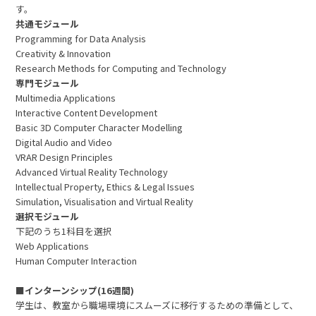
す。
共通モジュール
Programming for Data Analysis
Creativity & Innovation
Research Methods for Computing and Technology
専門モジュール
Multimedia Applications
Interactive Content Development
Basic 3D Computer Character Modelling
Digital Audio and Video
VRAR Design Principles
Advanced Virtual Reality Technology
Intellectual Property, Ethics & Legal Issues
Simulation, Visualisation and Virtual Reality
選択モジュール
下記のうち1科目を選択
Web Applications
Human Computer Interaction
■インターンシップ(16週間)
学生は、教室から職場環境にスムーズに移行するための準備として、