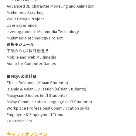
Advanced 3D Character Modelling and Animation
Multimedia Scripting
VRAR Design Project
User Experience
Investigations in Multimedia Technology
Multimedia Technology Project
選択モジュール
下記のうち2科目を選択
Mobile and Web Multimedia
Audio for Computer Games
■MQA 必須科目
Ethnic Relations (M’sian Students)
Islamic & Asian Civilisation (M’sian Students)
Malaysian Studies (Int’l Students)
Malay Communication Language (Int’l Students)
Workplace Professional Communication Skills
Employee & Employment Trends
Co-Curriculum
キャリアオプション