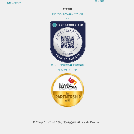
求人情報
お問い合わせ
加盟団体
特定非営利活動法人 留学協会
icef
マレーシア高等教育省直轄機関
EMGS公式パートナー
© 2024 グローバルハブジャパン株式会社 All Rights Reserved.