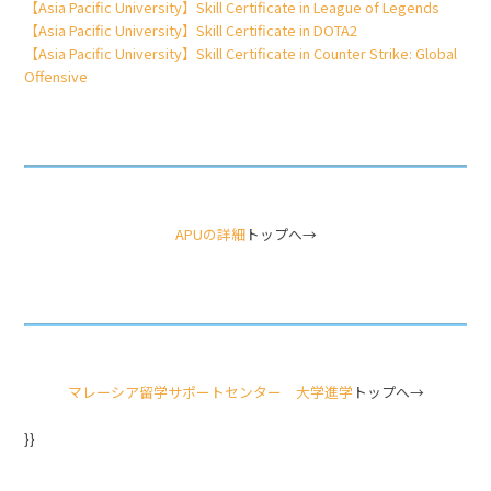
【Asia Pacific University】Skill Certificate in League of Legends
【Asia Pacific University】Skill Certificate in DOTA2
【Asia Pacific University】Skill Certificate in Counter Strike: Global
Offensive
APUの詳細
トップへ→
マレーシア留学サポートセンター 大学進学
トップへ→
}}