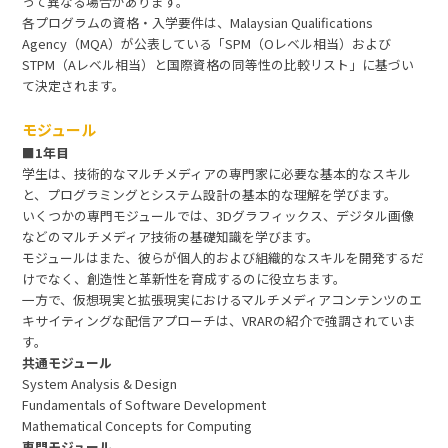
って異なる場合があります。
各プログラムの資格・入学要件は、Malaysian Qualifications
Agency（MQA）が公表している「SPM（Oレベル相当）および
STPM（Aレベル相当）と国際資格の同等性の比較リスト」に基づい
て決定されます。
モジュール
■1年目
学生は、技術的なマルチメディアの専門家に必要な基本的なスキル
と、プログラミングとシステム設計の基本的な理解を学びます。
いくつかの専門モジュールでは、3Dグラフィックス、デジタル画像
などのマルチメディア技術の基礎知識を学びます。
モジュールはまた、彼らが個人的および組織的なスキルを開発するだ
けでなく、創造性と革新性を育成するのに役立ちます。
一方で、仮想現実と拡張現実におけるマルチメディアコンテンツのエ
キサイティングな配信アプローチは、VRARの紹介で強調されていま
す。
共通モジュール
System Analysis & Design
Fundamentals of Software Development
Mathematical Concepts for Computing
専門モジュール