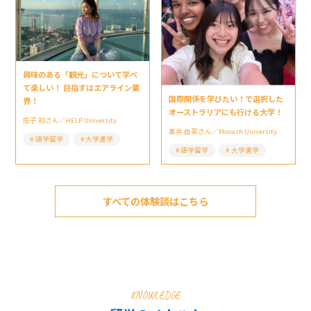
興味のある「観光」について学べ
て楽しい！ 目指すはエアライン業
国際関係を学びたい！で選択した
界！
オーストラリアにも行ける大学！
庄子 初さん／HELP University
髙井 由菜さん／Monash University
語学留学
大学進学
語学留学
大学進学
すべての体験談はこちら
KNOWLEDGE