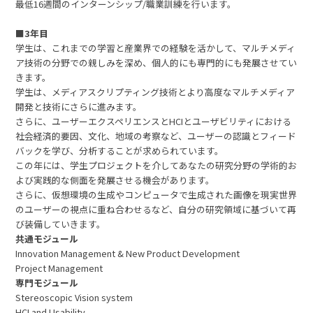
最低16週間のインターンシップ/職業訓練を行います。
■3年目
学生は、これまでの学習と産業界での経験を活かして、マルチメディ
ア技術の分野での親しみを深め、個人的にも専門的にも発展させてい
きます。
学生は、メディアスクリプティング技術とより高度なマルチメディア
開発と技術にさらに進みます。
さらに、ユーザーエクスペリエンスとHCIとユーザビリティにおける
社会経済的要因、文化、地域の考察など、ユーザーの認識とフィード
バックを学び、分析することが求められています。
この年には、学生プロジェクトを介してあなたの研究分野の学術的お
よび実践的な側面を発展させる機会があります。
さらに、仮想環境の生成やコンピュータで生成された画像を現実世界
のユーザーの視点に重ね合わせるなど、自分の研究領域に基づいて再
び装備していきます。
共通モジュール
Innovation Management & New Product Development
Project Management
専門モジュール
Stereoscopic Vision system
HCI and Usability