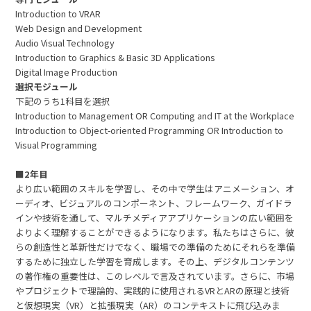
Introduction to VRAR
Web Design and Development
Audio Visual Technology
Introduction to Graphics & Basic 3D Applications
Digital Image Production
選択モジュール
下記のうち1科目を選択
Introduction to Management OR Computing and IT at the Workplace
​Introduction to Object-oriented Programming OR Introduction to
Visual Programming
■2年目
より広い範囲のスキルを学習し、その中で学生はアニメーション、オ
ーディオ、ビジュアルのコンポーネント、フレームワーク、ガイドラ
インや技術を通して、マルチメディアアプリケーションの広い範囲を
よりよく理解することができるようになります。私たちはさらに、彼
らの創造性と革新性だけでなく、職場での準備のためにそれらを準備
するために独立した学習を育成します。その上、デジタルコンテンツ
の著作権の重要性は、このレベルで言及されています。さらに、市場
やプロジェクトで理論的、実践的に使用されるVRとARの原理と技術
と仮想現実（VR）と拡張現実（AR）のコンテキストに飛び込みま