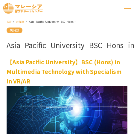
TOP
未分類
Asia_Pacific_University_BSC_Hons_in_MultimediaTechnology_with_Specialism_in_VR_AR
未分類
Asia_Pacific_University_BSC_Hons_
【Asia Pacific University】BSC (Hons) in
Multimedia Technology with Specialism
in VR/AR