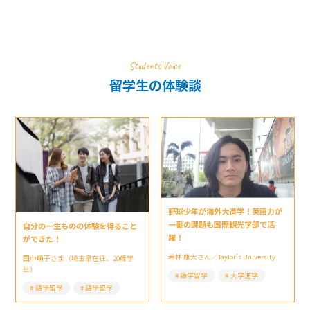
Students Voice
留学生の体験談
野球少年が海外大進学！英語力が
一番の課題も国際観光学部で活
自分の一生ものの体験を得ること
躍！
ができた！
若林 康大さん／Taylor’s University
田中萌子さま（埼玉県在住、20歳学
生）
語学留学
大学進学
語学留学
語学留学