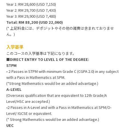
Year 1: RM 28,600 (USD 7,150)
Year 2: RM 29,700 (USD 7,430)
Year 3: RM 29,900 (USD 7,480)
Total: RM 88,200 (USD 22,060)
(* 上記料金には、デポジットやその他の雑費は含まれておりませ
ん。)
入学基準
このコースの入学基準は下記になります。
■DIRECT ENTRY TO LEVEL 1 OF THE DEGREE:
STPM
• 2 Passes in STPM with minimum Grade C (CGPA 2.0) in any subject
with a Pass in Mathematics at SPM.
(*Strong Mathematics would be an added advantage.)
A-LEVEL
(Overseas qualification that are equivalent to 12th Grade/A
Level/HSC are accepted.)
•2 Passes in A-Level and with a Pass in Mathematics at SPM/O-
Level/ IGCSE or equivalent.
(* Strong Mathematics would be an added advantage.)
UEC