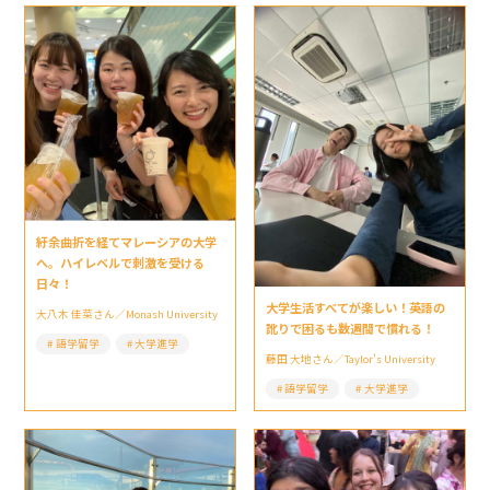
紆余曲折を経てマレーシアの大学
へ。ハイレベルで刺激を受ける
日々！
大学生活すべてが楽しい！英語の
大八木 佳菜さん／Monash University
訛りで困るも数週間で慣れる！
語学留学
大学進学
藤田 大地さん／Taylor’s University
語学留学
大学進学