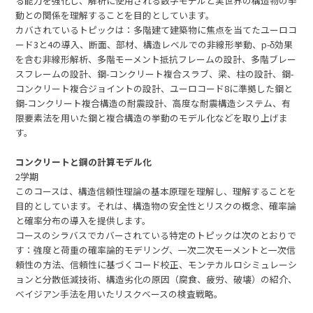
る能力を強化し、解析に使用される数学モデルと実世界の構造物の挙
動との関係を理解することを目的としています。
カバされているトピックは：多階建て建築物に焦点を当てたユーロコ
ード3と4の導入、断面、部材、構造レベルでの非線形挙動、p-δ効果
を含む非線形解析、多階モーメント抵抗フレームの設計、多階ブレー
スフレームの設計、鋼-コンクリート複合スラブ、梁、柱の設計、鋼-
コンクリート複合ジョイントの設計、ユーロコード8に準拠した鋼と
鋼-コンクリート複合構造の耐震設計、高度な耐震構造システム、有
限要素法を用いた鋼と複合構造の挙動のモデル化などを取り上げま
す。
コンクリートと鋼の計算モデル化
2学期
このコースは、構造信頼性理論の基本原理を理解し、理解することを
目的としています。それは、構造物の安全性とリスクの概念、確率論
と確率分布の導入を提供します。
コースのシラバスでカバーされている特定のトピックは次のとおりで
す：強度と荷重の確率論的モデリング、一次二次モーメントと一次信
頼性の方法、信頼性に基づくコード校正、モンテカルロシミュレーシ
ョンと分散低減技術、構造劣化の原因（腐食、疲労、破壊）の紹介、
ベイジアン手法を用いたリスクベースの検査戦略。