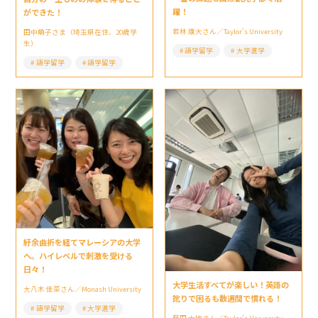
躍！
ができた！
若林 康大さん／Taylor’s University
田中萌子さま（埼玉県在住、20歳学
生）
語学留学
大学進学
語学留学
語学留学
紆余曲折を経てマレーシアの大学
へ。ハイレベルで刺激を受ける
日々！
大学生活すべてが楽しい！英語の
大八木 佳菜さん／Monash University
訛りで困るも数週間で慣れる！
語学留学
大学進学