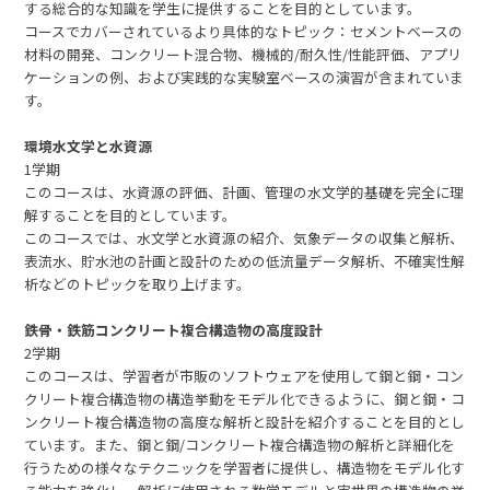
する総合的な知識を学生に提供することを目的としています。
コースでカバーされているより具体的なトピック：セメントベースの
材料の開発、コンクリート混合物、機械的/耐久性/性能評価、アプリ
ケーションの例、および実践的な実験室ベースの演習が含まれていま
す。
環境水文学と水資源
1学期
このコースは、水資源の評価、計画、管理の水文学的基礎を完全に理
解することを目的としています。
このコースでは、水文学と水資源の紹介、気象データの収集と解析、
表流水、貯水池の計画と設計のための低流量データ解析、不確実性解
析などのトピックを取り上げます。
鉄骨・鉄筋コンクリート複合構造物の高度設計
2学期
このコースは、学習者が市販のソフトウェアを使用して鋼と鋼・コン
クリート複合構造物の構造挙動をモデル化できるように、鋼と鋼・コ
ンクリート複合構造物の高度な解析と設計を紹介することを目的とし
ています。また、鋼と鋼/コンクリート複合構造物の解析と詳細化を
行うための様々なテクニックを学習者に提供し、構造物をモデル化す