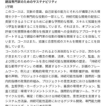
建設専門家のためのサステナビリティ
1学期
このコースは、文脈の意識、自己反省の能力とそれらが構築された環
境セクターでの専門的な役割の一部として、持続可能な開発の配信に
貢献できるようにするために必要な学際的な態度、スキルと知識を持
つ学生を装備することを目指しています。それはまた、オプションの
評価で利害関係者の関与を強調する開発への全体的なアプローチをサ
ポートする上で建設の専門家の役割の理解を開発することを目指して
います。コースはまた、協議と合意形成のスキルを開発することを目
指しています。
コースのシラバスでカバーされるより具体的なトピックは、次のもの
が含まれています：広い概念の概要、法律、モニタリング、監査、お
よび同じのためのツールを含む持続可能な開発戦略の歴史、「持続可
能な都市デザイン」の概要、関連するケーススタディ、計画のフレー
ムワーク、例えば：戦略的環境アセスメント、環境影響評価、環境影
響の声明、プロジェクトの設計と計画。持続可能性指標：国際的・国
内的指標の政策的枠組み、プロジェクトの意思決定における指標の利
用、生態学的・カーボンフットプリント、最良の環境オプション、監
査と認証：環境マネジメントシステム、国際的な評価ツール、ライフ
サイクル分析。補足：行動における持続可能性、意思決定を支援する
システム方法論、持続可能性追跡におけるデジタル開発、専門能力開
発におけるポートフォリオの利用。