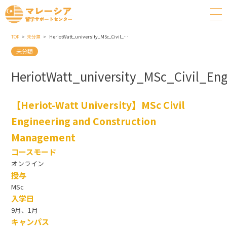
TOP
未分類
HeriotWatt_university_MSc_Civil_Engineering_And_Construction_Management
未分類
HeriotWatt_university_MSc_Civil_E
【Heriot-Watt University】MSc Civil
Engineering and Construction
Management
コースモード
オンライン
授与
MSc
入学日
9月、1月
キャンパス