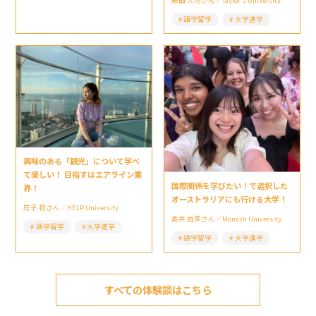
藤田 大地さん／Taylor’s University
語学留学
大学進学
興味のある「観光」について学べ
て楽しい！ 目指すはエアライン業
国際関係を学びたい！で選択した
界！
オーストラリアにも行ける大学！
庄子 初さん／HELP University
髙井 由菜さん／Monash University
語学留学
大学進学
語学留学
大学進学
すべての体験談はこちら