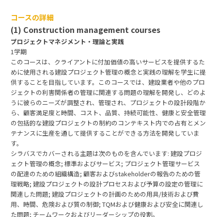
コースの詳細
(1) Construction management courses
プロジェクトマネジメント・理論と実践
1学期
このコースは、クライアントに付加価値の高いサービスを提供するた
めに使用される建設プロジェクト管理の概念と実践の理解を学生に提
供することを目指しています。このコースでは、建設業者や他のプロ
ジェクトの利害関係者の管理に関連する問題の理解を開発し、どのよ
うに彼らのニーズが調整され、管理され、プロジェクトの設計段階か
ら、顧客満足度と時間、コスト、品質、持続可能性、健康と安全管理
の包括的な建設プロジェクトの制約のコンテキスト内での占有とメン
テナンスに生産を通して提供することができる方法を開発していま
す。
シラバスでカバーされる主題は次のものを含んでいます: 建設プロジ
ェクト管理の概念; 標準およびサービス; プロジェクト管理サービス
の配達のための組織構造; 顧客およびstakeholderの報告のための管
理戦略; 建設プロジェクトの設計プロセスおよび予算の設定の管理に
関連した問題; 建設プロジェクトの計画のための用具/技術および費
用、時間、危険および質の制御; TQMおよび健康および安全に関連し
た問題; チームワークおよびリーダーシップの役割。