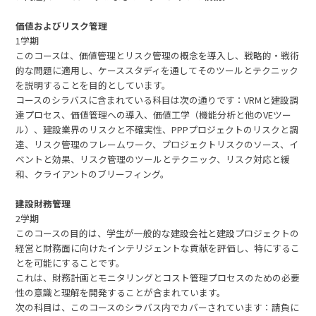
価値およびリスク管理
1学期
このコースは、価値管理とリスク管理の概念を導入し、戦略的・戦術
的な問題に適用し、ケーススタディを通してそのツールとテクニック
を説明することを目的としています。
コースのシラバスに含まれている科目は次の通りです：VRMと建設調
達プロセス、価値管理への導入、価値工学（機能分析と他のVEツー
ル）、建設業界のリスクと不確実性、PPPプロジェクトのリスクと調
達、リスク管理のフレームワーク、プロジェクトリスクのソース、イ
ベントと効果、リスク管理のツールとテクニック、リスク対応と緩
和、クライアントのブリーフィング。
建設財務管理
2学期
このコースの目的は、学生が一般的な建設会社と建設プロジェクトの
経営と財務面に向けたインテリジェントな貢献を評価し、特にするこ
とを可能にすることです。
これは、財務計画とモニタリングとコスト管理プロセスのための必要
性の意識と理解を開発することが含まれています。
次の科目は、このコースのシラバス内でカバーされています：請負に