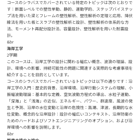
コースのシラバスでカバーされている特定のトピックは次のとおりで
す：断面レベルでの塑性挙動、静的、運動学的、ステップバイステッ
プ法を用いた梁とフレームの塑性解析、塑性解析の定理と応用、降伏
線法を用いた板とスラブの塑性解析と設計、塑性解析の体系的な方
法、モーメント再配分設計法、容量設計、塑性解析を用いた耐震設
計。
&br
海岸工学
2学期
このコースは、沿岸工学の設計に関わる幅広い概念、波浪の理論、設
計、環境への影響、持続可能性の問題に関連する実際的な考慮事項を
紹介することを目的としています。
コースのシラバスでカバーされているトピックは以下の通りです：沿
岸工学の入門：歴史的背景、沿岸環境、沿岸行動システムの理解、小
振幅波動理論：基本的な定義、空気波動方程式の導出、水粒子運動、
「深海」と「浅海」の近似、エネルギー、パワー、群速度、風波の発
生と予測、沿岸の水位変動と沿岸の危険性：高潮、津波、長期的な水
位変動、概念的な沿岸設計：設計の幅広いコンテキスト、沿岸防衛の
ためのハードおよびソフトエンジニアリングのオプション、および沿
岸環境への影響を説明します。
&br