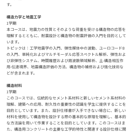
す。
構造力学と地震工学
1学期
本コースは、地震力の性質とそのような荷重を受ける構造物の応答を
理解するとともに、耐震設計と構造物の耐震評価の入門を目的として
います。
トピックは：工学地震学の入門、弾性媒体中の波動、ユーロコード8
の入門、単純化およびマルチモーダル応答スペクトル解析、弾性およ
び非弾性システム、時間履歴および周波数領域解析、土-構造相互作
用-伝達境界、地震構造評価の方法、構造物の補修および強化技術な
どが含まれます。
構造材料
1学期
このコースでは、伝統的なセメント系材料と新しいセメント系材料の
理解、建築への応用、耐久性の重要性の認識を学生に提供することを
目的としています。また、設計仕様書が入手できない場合に、新しい
材料を使用して構造物を設計する際の基本的な原理を理解し、基本的
な方法論を用いて作業することを目的としています。このコースはま
た、構造用コンクリートの主要な工学的特性と関連する設計仕様に関