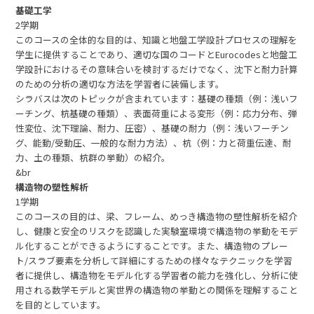
基礎工学
2学期
このコースの全体的な目的は、知識と地盤工学設計プロセスの理解を
学生に提供することであり、適切な国のコードとEurocodesと地盤工
学設計におけるその意味合いを検討するだけでなく、沈下と耐力計算
のための分析の適切な方法を学習者に装備します。
シラバスは次のトピックが含まれています：基礎の種類（例：浅いフ
ーチング、杭基礎の種類）、表面荷重による変形（例：応力分布、弾
性変位、沈下理論、耐力、圧密）、基礎の耐力（例：浅いフーチン
グ、能動/受動圧、一般的な耐力方法）、杭（例：力と荷重伝達、耐
力、土の種類、杭群の挙動）の紹介。
&br
構造物の塑性解析
1学期
このコースの目的は、梁、フレーム、めっき構造物の塑性解析を紹介
し、健康と安全のリスクを認識した実験室環境で構造物の挙動をモデ
ル化することができるようにすることです。また、構造物のプレー
ト/スラブ要素を分析して詳細にするための様々なテクニックを学習
者に提供し、構造物をモデル化する学習者の能力を強化し、分析に使
用される数学モデルと実世界の構造物の挙動との関係を理解すること
を目的としています。