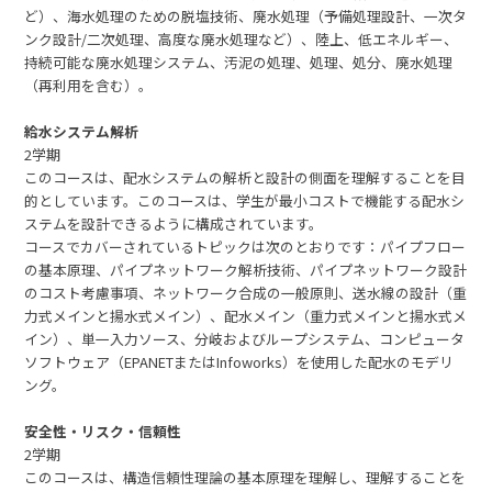
ど）、海水処理のための脱塩技術、廃水処理（予備処理設計、一次タ
ンク設計/二次処理、高度な廃水処理など）、陸上、低エネルギー、
持続可能な廃水処理システム、汚泥の処理、処理、処分、廃水処理
（再利用を含む）。
給水システム解析
2学期
このコースは、配水システムの解析と設計の側面を理解することを目
的としています。このコースは、学生が最小コストで機能する配水シ
ステムを設計できるように構成されています。
コースでカバーされているトピックは次のとおりです：パイプフロー
の基本原理、パイプネットワーク解析技術、パイプネットワーク設計
のコスト考慮事項、ネットワーク合成の一般原則、送水線の設計（重
力式メインと揚水式メイン）、配水メイン（重力式メインと揚水式メ
イン）、単一入力ソース、分岐およびループシステム、コンピュータ
ソフトウェア（EPANETまたはInfoworks）を使用した配水のモデリ
ング。
安全性・リスク・信頼性
2学期
このコースは、構造信頼性理論の基本原理を理解し、理解することを