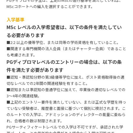
PGディプロマの学生は、上記のMScの進行基準を満たしていれば、
MScコホートへの編入を選択することができます。
入学基準
MSc レベルの入学希望者は、以下の条件を満たしてい
る必要があります
■2:2 以上の優等学位、または同等の学術資格を有していること。
■関連する専門機関の法人会員（またはチャーター会員）であること
も考慮されます。
PGディプロマレベルのエントリーの場合は、以下の条
件を満たす必要があります
■認知・準認知分野の第3級優等学位に加え、ポスト資格取得後の適
切なレベルでの2年間の関連経験を有すること。
■認知または準認知の普通学位に加えて、卒業後の適切なレベルでの
3～4年の関連経験。
■上記のエントリー要件を満たしていない、または正式な学歴を持っ
ていない受験者は、履歴書と面接に基づいて個別に検討されます。こ
のルートでの入学は、アドミッションのディレクターの裁量に委ねら
れ、合格者の数は制限されます。
PGサーティフィケートレベルでの入学は不可ですが、承認された学