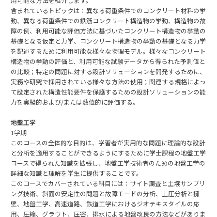
用可能な方法を紹介します。
含まれているトピックは：異なる荷重条件でのコンクリート材料の挙
動、異なる荷重条件での鉄筋コンクリート構造物の挙動、構造物の故
障の例、利用可能な評価方法に基づいたコンクリート構造物の挙動の
基礎となる仮定と力学、コンクリート構造物の挙動の基礎となる力学
を記述するために利用可能な様々な物理モデル。様々なコンクリート
構造物の挙動の評価と、利用可能な試験データから得られた予測値と
の比較；特定の問題に対する設計ソリューションを開発するために、
実務や研究で採用されている様々な方法の使用；関連する規格によっ
て設定された構造性能要件を保護するための設計ソリューションの能
力を実験的および/または数値的に評価する。
地盤工学
1学期
このコースの全体的な目的は、学習者が実用的な問題に理論的な設計
と分析を適用することができるようにするために学士課程の地盤工学
コースで得られた知識を拡張し、地盤工学技術者のための地盤工学の
詳細な知識と理解を学生に提供することです。
このコースでカバーされている科目には：サイト調査と土壌サンプリ
ング技術、斜面の安定性の問題と故障モードの分析、土圧分析と擁
壁、地盤工学、高速道路、鉄道工学におけるジオテキスタイルの応
用、圧縮、グラウト、圧密、排水による地盤改良の方法などがありま