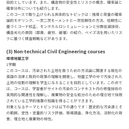
目的としています。また、構造物の安全性とリスクの概念、確率論と
確率分布についても紹介します。
このコースで取り上げられる具体的なトピックは：強度と荷重の確率
論的モデリング、一次二次モーメントと一次信頼性の方法、信頼性に
基づくコード校正、モンテカルロシミュレーションと分散低減技術、
構造劣化の原因（腐食、疲労、破壊）の紹介、ベイズ法を用いたリス
クに基づく検査戦略などがあります。
(3) Non-technical Civil Engineering courses
環境地盤工学
1学期
このコースは、汚染された土地を扱うための方法論に関連する現在の
英国の法律と政府の政策の理解を開発し、地盤工学の中で汚染された
土地の役割の理解を学生に与えることを目的としています。この点で
は、コースは、学習者がサイトの汚染のコンテキスト内の修復技術の
実用的な関連性を理解し、廃棄物の安全な処分のための埋立地で採用
されている工学的措置の知識を得ることができます。
対象となるテーマとトピックは以下の通りです：歴史的な汚染源とそ
の範囲、定性・定量的リスク評価、現場調査、浄化方法、法制化の背
景、埋立地と廃棄物の特性。