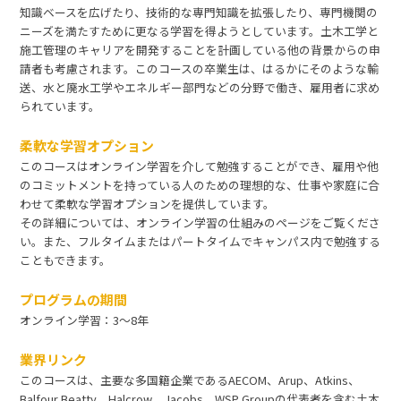
知識ベースを広げたり、技術的な専門知識を拡張したり、専門機関の
ニーズを満たすために更なる学習を得ようとしています。土木工学と
施工管理のキャリアを開発することを計画している他の背景からの申
請者も考慮されます。このコースの卒業生は、はるかにそのような輸
送、水と廃水工学やエネルギー部門などの分野で働き、雇用者に求め
られています。
柔軟な学習オプション
このコースはオンライン学習を介して勉強することができ、雇用や他
のコミットメントを持っている人のための理想的な、仕事や家庭に合
わせて柔軟な学習オプションを提供しています。
その詳細については、オンライン学習の仕組みのページをご覧くださ
い。また、フルタイムまたはパートタイムでキャンパス内で勉強する
こともできます。
プログラムの期間
オンライン学習：3～8年
業界リンク
このコースは、主要な多国籍企業であるAECOM、Arup、Atkins、
Balfour Beatty、Halcrow、Jacobs、WSP Groupの代表者を含む土木