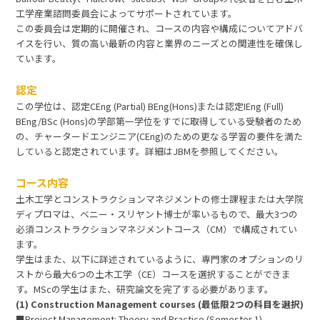
工学産業諮問委員会によってサポートされています。
この委員会は定期的に開催され、コースの内容や構成についてアドバ
イスを行い、質の高い最新の内容と業界のニーズとの関連性を確保し
ています。
認定
この学位は、認定CEng (Partial) BEng(Hons)または認定IEng (Full)
BEng/BSc (Hons)の学部第一学位をすでに取得している受験者のため
の、チャータードエンジニア(CEng)のための更なる学習の要件を満た
していると認定されています。詳細はJBMを参照してください。
コース内容
土木工学とコンストラクションマネジメントの修士課程または大学院
ディプロマは、ベニー・スリヤント博士が率いるもので、最大3つの
必須コンストラクションマネジメントコース（CM）で構成されてい
ます。
学生はまた、以下に詳述されているように、専門家のオプションのリ
ストから最大6つの土木工学（CE）コースを選択することができま
す。MScの学生はまた、研究論文を完了する必要があります。
(1) Construction Management courses (最低限2つの科目を選択)
■Project Management: Theory and Practice (Semester 1)