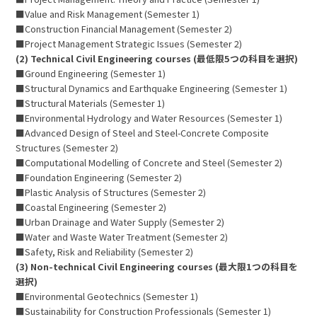
■Value and Risk Management (Semester 1)
■Construction Financial Management (Semester 2)
■Project Management Strategic Issues (Semester 2)
(2) Technical Civil Engineering courses (最低限5つの科目を選択)
■Ground Engineering (Semester 1)
■Structural Dynamics and Earthquake Engineering (Semester 1)
■Structural Materials (Semester 1)
■Environmental Hydrology and Water Resources (Semester 1)
■Advanced Design of Steel and Steel-Concrete Composite
Structures (Semester 2)
■Computational Modelling of Concrete and Steel (Semester 2)
■Foundation Engineering (Semester 2)
■Plastic Analysis of Structures (Semester 2)
■Coastal Engineering (Semester 2)
■Urban Drainage and Water Supply (Semester 2)
■Water and Waste Water Treatment (Semester 2)
■Safety, Risk and Reliability (Semester 2)
(3) Non-technical Civil Engineering courses (最大限1つの科目を
選択)
■Environmental Geotechnics (Semester 1)
■Sustainability for Construction Professionals (Semester 1)