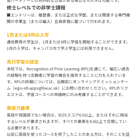
習パートナーとの例外的な合意がある場合なら入学は可能です。
修士レベルでの非学士課程
■エントリーは、履歴書、または正式な学歴、または関連する専門機
関の卒業生（または編入）会員資格に基づいて行われます。
1月または9月の入学
通信教育の学生は、1月または9月に学習を開始することができます。
1月の入学は、キャンパス内で学ぶ学生には利用できません。
先行学習の認定
本校では、Recognition of Prior Learning (RPL)を通じて、幅広い過去
の経験を持つ志願者に学習の機会を提供することに力を入れていま
す。RPLの詳細については、出願前にオンラインアドミッションチー
ム（egis-idl-apps@hw.ac.uk）にお問い合わせください。RPLのリク
エストは、学習コースへの申請時にのみ考慮することができます。
英語力基準
英語が母国語でない場合は、IELTSスコア6.5以上、またはそれに相当
するレベルが要求されますが、すべての要素を6.0以上で合格してい
る必要があります。
以前に英語を使ったコースを修了したことのある方は、そのことを証