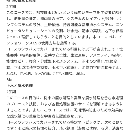
都市の排水と給水
2学期
このコースでは、都市排水と給水という幅広いテーマを学習者に紹介
し、流出量の推定、降雨量の推定、システムのレイアウト/設計、ポ
ンプシステムの設計、土砂輸送、持続可能な都市排水システム、コン
ピュータシミュレーションの役割、貯水池、配水の実践、地下水供給
について理解してもらうことを目的としています。本コースでは、イ
ンフォワークスCSの使用方法を指導する。
コースのシラバスでカバーされている科目には以下が含まれます：性
能要件（技術的要件、公共の安全性、生涯運用、アメニティ、持続可
能性など）、複合・分離型下水道システム、雨水の定量化/気候変
動、下水道堆積物の概要、雨水下水道設計、流体力学的流動モデル、
SuDS、貯水池、配水実践、地下水供給、漏水。
&br
上水と廃水処理
2学期
このコースの目的は、従来の廃水処理と高度な廃水処理を含む水処理
のプロセスと技術、および各種処理装置のサイズを理解できるように
することです。また、このコースでは、河川汚染防止のための効果的
な廃水処理の重要性を学習者に認識させます。
コースのシラバスでカバーされている特定のトピックは、次のとおり
です：水と廃水の特性の紹介、淡水処理（凝集と沈殿、ろ過、消毒な