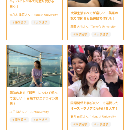
へ。ハイレベルで刺激を受ける
日々！
大学生活すべてが楽しい！英語の
大八木 佳菜さん／Monash University
訛りで困るも数週間で慣れる！
語学留学
大学進学
藤田 大地さん／Taylor’s University
語学留学
大学進学
興味のある「観光」について学べ
て楽しい！ 目指すはエアライン業
国際関係を学びたい！で選択した
界！
オーストラリアにも行ける大学！
庄子 初さん／HELP University
髙井 由菜さん／Monash University
語学留学
大学進学
語学留学
大学進学