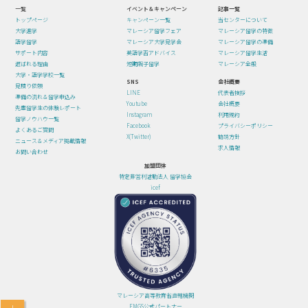
一覧
イベント＆キャンペーン
記事一覧
トップページ
キャンペーン一覧
当センターについて
大学進学
マレーシア留学フェア
マレーシア留学の特徴
語学留学
マレーシア大学見学会
マレーシア留学の準備
サポート内容
英語学習アドバイス
マレーシア留学生活
選ばれる理由
短期親子留学
マレーシア全般
大学・語学学校一覧
SNS
会社概要
見積り依頼
LINE
代表者挨拶
準備の流れ＆留学申込み
Youtube
会社概要
先輩留学生の体験レポート
Instagram
利用規約
留学ノウハウ一覧
Facebook
プライバシーポリシー
よくあるご質問
X(Twitter)
勧誘方針
ニュース＆メディア掲載情報
求人情報
お問い合わせ
加盟団体
特定非営利活動法人 留学協会
icef
マレーシア高等教育省直轄機関
EMGS公式パートナー