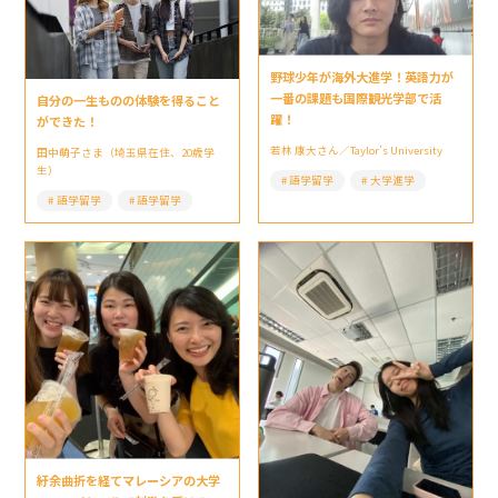
野球少年が海外大進学！英語力が
一番の課題も国際観光学部で活
自分の一生ものの体験を得ること
躍！
ができた！
若林 康大さん／Taylor’s University
田中萌子さま（埼玉県在住、20歳学
生）
語学留学
大学進学
語学留学
語学留学
紆余曲折を経てマレーシアの大学