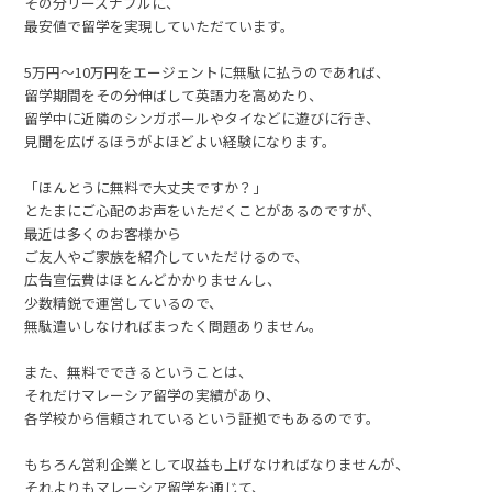
その分リーズナブルに、
最安値で留学を実現していただています。
5万円～10万円をエージェントに無駄に払うのであれば、
留学期間をその分伸ばして英語力を高めたり、
留学中に近隣のシンガポールやタイなどに遊びに行き、
見聞を広げるほうがよほどよい経験になります。
「ほんとうに無料で大丈夫ですか？」
とたまにご心配のお声をいただくことがあるのですが、
最近は多くのお客様から
ご友人やご家族を紹介していただけるので、
広告宣伝費はほとんどかかりませんし、
少数精鋭で運営しているので、
無駄遣いしなければまったく問題ありません。
また、無料でできるということは、
それだけマレーシア留学の実績があり、
各学校から信頼されているという証拠でもあるのです。
もちろん営利企業として収益も上げなければなりませんが、
それよりもマレーシア留学を通じて、