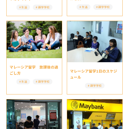
生活
語学学校
生活
語学学校
マレーシア留学 放課後の過
マレーシア留学1日のスケジ
ごし方
ュール
生活
語学学校
語学学校