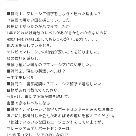
―――――――――――――――――――――――――――――
■質問１．マレーシア留学をしようと思った理由は？
→気候で暖かい国を探していました。
候補に上がったのがハワイでしたが
1年でどれだけ自分のレベルがあがるかもわからないのに
400万円も両親に出してもらうのが申し訳なく、、、
他の国を探していたとき、
テレビでマレーシアの物価が安いことを知りました。
親の負担を減らし、
気候も暖かい国なのでマレーシアに決めました。
■質問２．現在の英語レベルは？
→中学生レベル
■質問３．留学期間は？マレーシア留学で達成したい
目標があれば教えてください。
→6ヶ月、電話で英語が聞き取れて、
会話できるレベルになる！
■質問４．マレーシア留学サポートセンターを選んだ理由は？
ほかに比較検討した会社があればその違いを教えてください。
→他社はいろいろな国もエージェントをしていますが、
マレーシア留学サポートセンターは
1つの国（マレーシアのみ）なので、