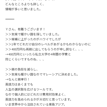
どんなところよりも詳しく、
情報が多いと思いました。
―――――――――――――――――――――――――――――
Ｙさん、有難うございます！
＞＞気候で暖かい国を探していました。
＞＞候補に上がったのがハワイでしたが
＞＞1年でどれだけ自分のレベルがあがるかもわからないのに
＞＞400万円も両親に出してもらうのが申し訳なく、、、
→400万円といったら私立大学の4年間の学費と
同じくらいですものね、、、
＞＞親の負担を減らし、
＞＞気候も暖かい国なのでマレーシアに決めました。
→なんと親孝行！
英語力はあくまでも
人生の選択肢を広げるツールです。
なので個人的にはどれだけ費用対効果よく、
英語力を高められるかが大切だと思っています。
いま世界中から注目されている東南アジア。