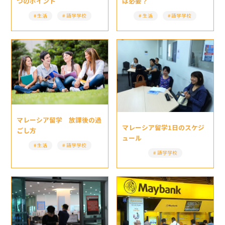
は必要？
つのポイント
生活
語学学校
生活
語学学校
マレーシア留学 放課後の過
マレーシア留学1日のスケジ
ごし方
ュール
生活
語学学校
語学学校