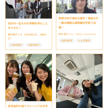
野球少年が海外大進学！英語力が
一番の課題も国際観光学部で活
自分の一生ものの体験を得ること
躍！
ができた！
若林 康大さん／Taylor’s University
田中萌子さま（埼玉県在住、20歳学
生）
語学留学
大学進学
語学留学
語学留学
紆余曲折を経てマレーシアの大学