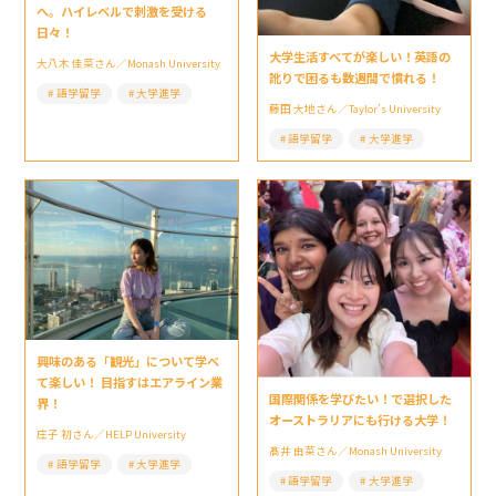
へ。ハイレベルで刺激を受ける
日々！
大学生活すべてが楽しい！英語の
大八木 佳菜さん／Monash University
訛りで困るも数週間で慣れる！
語学留学
大学進学
藤田 大地さん／Taylor’s University
語学留学
大学進学
興味のある「観光」について学べ
て楽しい！ 目指すはエアライン業
国際関係を学びたい！で選択した
界！
オーストラリアにも行ける大学！
庄子 初さん／HELP University
髙井 由菜さん／Monash University
語学留学
大学進学
語学留学
大学進学