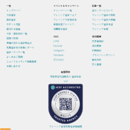
一覧
イベント＆キャンペーン
記事一覧
トップページ
キャンペーン一覧
当センターについて
大学進学
マレーシア留学フェア
マレーシア留学の特徴
語学留学
マレーシア大学見学会
マレーシア留学の準備
サポート内容
英語学習アドバイス
マレーシア留学生活
選ばれる理由
短期親子留学
マレーシア全般
大学・語学学校一覧
SNS
会社概要
見積り依頼
LINE
代表者挨拶
準備の流れ＆留学申込み
Youtube
会社概要
先輩留学生の体験レポート
Instagram
利用規約
留学ノウハウ一覧
Facebook
プライバシーポリシー
よくあるご質問
X(Twitter)
勧誘方針
ニュース＆メディア掲載情報
求人情報
お問い合わせ
加盟団体
特定非営利活動法人 留学協会
icef
マレーシア高等教育省直轄機関