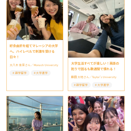
紆余曲折を経てマレーシアの大学
へ。ハイレベルで刺激を受ける
日々！
大学生活すべてが楽しい！英語の
大八木 佳菜さん／Monash University
訛りで困るも数週間で慣れる！
語学留学
大学進学
藤田 大地さん／Taylor’s University
語学留学
大学進学