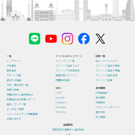
一覧
イベント＆キャンペーン
記事一覧
トップページ
キャンペーン一覧
当センターについて
大学進学
マレーシア留学フェア
マレーシア留学の特徴
語学留学
マレーシア大学見学会
マレーシア留学の準備
サポート内容
英語学習アドバイス
マレーシア留学生活
選ばれる理由
短期親子留学
マレーシア全般
大学・語学学校一覧
SNS
会社概要
見積り依頼
LINE
代表者挨拶
準備の流れ＆留学申込み
Youtube
会社概要
先輩留学生の体験レポート
Instagram
利用規約
留学ノウハウ一覧
Facebook
プライバシーポリシー
よくあるご質問
X(Twitter)
勧誘方針
ニュース＆メディア掲載情報
求人情報
お問い合わせ
加盟団体
特定非営利活動法人 留学協会
icef