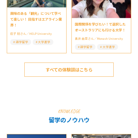
興味のある「観光」について学べ
て楽しい！ 目指すはエアライン業
国際関係を学びたい！で選択した
界！
オーストラリアにも行ける大学！
庄子 初さん／HELP University
髙井 由菜さん／Monash University
語学留学
大学進学
語学留学
大学進学
すべての体験談はこちら
KNOWLEDGE
留学のノウハウ