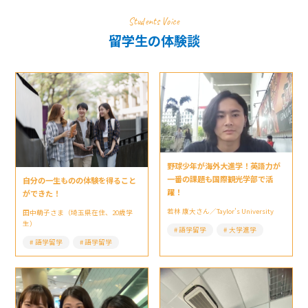
Students Voice
留学生の体験談
野球少年が海外大進学！英語力が
一番の課題も国際観光学部で活
自分の一生ものの体験を得ること
躍！
ができた！
若林 康大さん／Taylor’s University
田中萌子さま（埼玉県在住、20歳学
生）
語学留学
大学進学
語学留学
語学留学