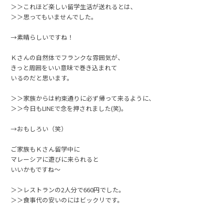
＞＞これほど楽しい留学生活が送れるとは、
＞＞思ってもいませんでした。
→素晴らしいですね！
Ｋさんの自然体でフランクな雰囲気が、
きっと周囲をいい意味で巻き込まれて
いるのだと思います。
＞＞家族からは約束通りに必ず帰って来るように、
＞＞今日もLINEで念を押されました(笑)。
→おもしろい（笑）
ご家族もＫさん留学中に
マレーシアに遊びに来られると
いいかもですね～
＞＞レストランの2人分で660円でした。
＞＞食事代の安いのにはビックリです。