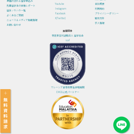
準備の流れ＆留学申込み
Youtube
会社概要
先輩留学生の体験レポート
Instagram
利用規約
留学ノウハウ一覧
Facebook
プライバシーポリシー
よくあるご質問
X(Twitter)
勧誘方針
ニュース＆メディア掲載情報
求人情報
お問い合わせ
加盟団体
特定非営利活動法人 留学協会
icef
マレーシア高等教育省直轄機関
EMGS公式パートナー