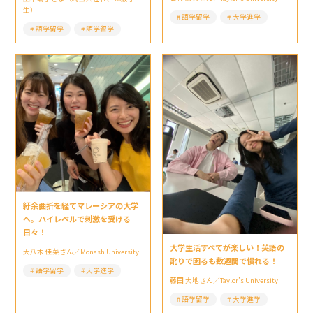
生）
語学留学
大学進学
語学留学
語学留学
紆余曲折を経てマレーシアの大学
へ。ハイレベルで刺激を受ける
日々！
大学生活すべてが楽しい！英語の
大八木 佳菜さん／Monash University
訛りで困るも数週間で慣れる！
語学留学
大学進学
藤田 大地さん／Taylor’s University
語学留学
大学進学