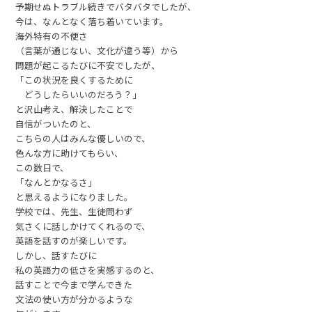
予期せぬトラブル続きでバタバタでしたが、
今は、なんとなく落ち着いています。
海外特有の不便さ
（言葉が通じない、文化が違う等）から
問題が起こるたびに不安でしたが、
「この状況を良くするために
どうしたらいいのだろう？」
と沢山考え、解決したことで
自信がついたのと、
こちらの人はみんな優しいので、
色んな方に助けてもらい、
この数日で、
「なんとかなるさ」
と思えるようになりました。
学校では、先生、生徒問わず
気さくに話しかけてくれるので、
英語を話すのが楽しいです。
しかし、話すたびに
私の英語力の低さを実感するのと、
話すことで今まで学んできた
文法の使い方が分かるような