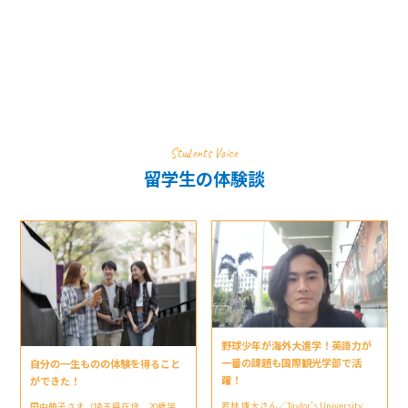
Students Voice
留学生の体験談
野球少年が海外大進学！英語力が
一番の課題も国際観光学部で活
自分の一生ものの体験を得ること
躍！
ができた！
若林 康大さん／Taylor’s University
田中萌子さま（埼玉県在住、20歳学