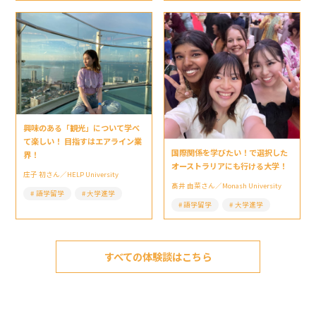
興味のある「観光」について学べ
て楽しい！ 目指すはエアライン業
国際関係を学びたい！で選択した
界！
オーストラリアにも行ける大学！
庄子 初さん／HELP University
髙井 由菜さん／Monash University
語学留学
大学進学
語学留学
大学進学
すべての体験談はこちら