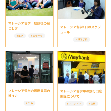
マレーシア留学 放課後の過
マレーシア留学1日のスケジ
ごし方
ュール
生活
語学学校
語学学校
マレーシア留学の国際電話の
マレーシア留学中の銀行口座
掛け方
開設について
生活
アルバイト
住居