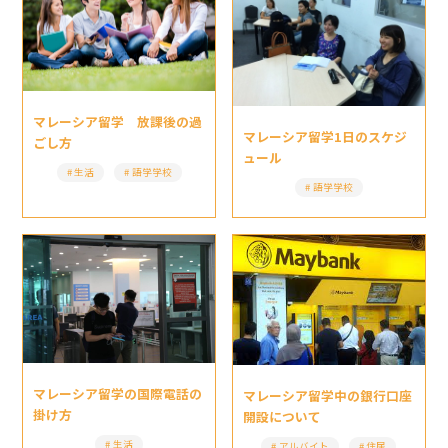
マレーシア留学 放課後の過
マレーシア留学1日のスケジ
ごし方
ュール
生活
語学学校
語学学校
マレーシア留学の国際電話の
マレーシア留学中の銀行口座
掛け方
開設について
生活
アルバイト
住居