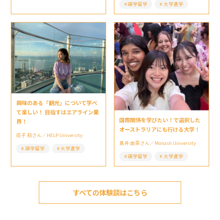
語学留学
大学進学
興味のある「観光」について学べ
て楽しい！ 目指すはエアライン業
国際関係を学びたい！で選択した
界！
オーストラリアにも行ける大学！
庄子 初さん／HELP University
髙井 由菜さん／Monash University
語学留学
大学進学
語学留学
大学進学
すべての体験談はこちら