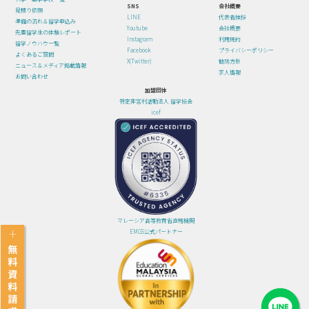
SNS
会社概要
見積り依頼
LINE
代表者挨拶
準備の流れ＆留学申込み
Youtube
会社概要
先輩留学生の体験レポート
Instagram
利用規約
留学ノウハウ一覧
Facebook
プライバシーポリシー
よくあるご質問
X(Twitter)
勧誘方針
ニュース＆メディア掲載情報
求人情報
お問い合わせ
加盟団体
特定非営利活動法人 留学協会
icef
マレーシア高等教育省直轄機関
EMGS公式パートナー