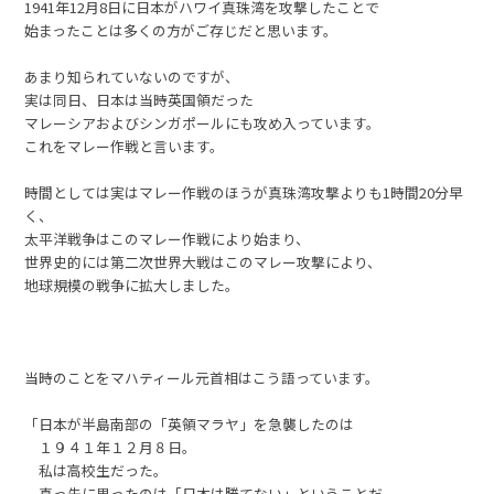
1941年12月8日に日本がハワイ真珠湾を攻撃したことで
始まったことは多くの方がご存じだと思います。
あまり知られていないのですが、
実は同日、日本は当時英国領だった
マレーシアおよびシンガポールにも攻め入っています。
これをマレー作戦と言います。
時間としては実はマレー作戦のほうが真珠湾攻撃よりも1時間20分早
く、
太平洋戦争はこのマレー作戦により始まり、
世界史的には第二次世界大戦はこのマレー攻撃により、
地球規模の戦争に拡大しました。
当時のことをマハティール元首相はこう語っています。
「日本が半島南部の「英領マラヤ」を急襲したのは
１９４１年１２月８日。
私は高校生だった。
真っ先に思ったのは「日本は勝てない」ということだ。