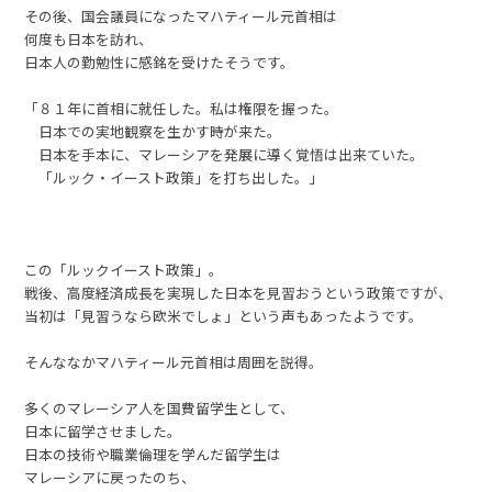
その後、国会議員になったマハティール元首相は
何度も日本を訪れ、
日本人の勤勉性に感銘を受けたそうです。
「８１年に首相に就任した。私は権限を握った。
日本での実地観察を生かす時が来た。
日本を手本に、マレーシアを発展に導く覚悟は出来ていた。
「ルック・イースト政策」を打ち出した。」
この「ルックイースト政策」。
戦後、高度経済成長を実現した日本を見習おうという政策ですが、
当初は「見習うなら欧米でしょ」という声もあったようです。
そんななかマハティール元首相は周囲を説得。
多くのマレーシア人を国費留学生として、
日本に留学させました。
日本の技術や職業倫理を学んだ留学生は
マレーシアに戻ったのち、