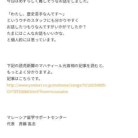
今日はめずらしく難しそうなお話をしました。
「わたし、歴史苦手なんです～」
というウチのスタッフにも分かりやすく
お話したつもりなんですがいかがでしたか？
たまにはこんなお話もいいかな、
と個人的には思っています。
下記の読売新聞のマハティール元首相の記事を読むと、
もっとよく分かりますよ。
記事はこちらです。
http://www.yomiuri.co.jp/matome/sengo70/20150805-
OYT8T50066.html?from=osusume
マレーシア留学サポートセンター
代表 斉藤 高志