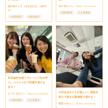
若林 康大さん／Taylor’s University
田中萌子さま（埼玉県在住、20歳学
生）
語学留学
大学進学
語学留学
語学留学
紆余曲折を経てマレーシアの大学
へ。ハイレベルで刺激を受ける
日々！
大学生活すべてが楽しい！英語の
大八木 佳菜さん／Monash University
訛りで困るも数週間で慣れる！
語学留学
大学進学
藤田 大地さん／Taylor’s University