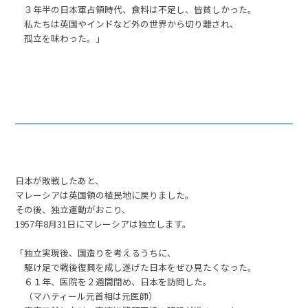
３年半の日本軍占領時代、食料は不足し、皆貧しかった。
私たちは英国やインドなど外の世界から切り離され、
孤立を味わった。」
日本が敗戦したあと、
マレーシアは英国領の植民地に戻りました。
その後、独立運動がおこり、
1957年8月31日にマレーシアは独立します。
「独立実現後、国造りを考えるうちに、
駆け足で戦後復興を成し遂げた日本をぜひ見たくなった。
６１年、医院を２週間閉め、日本を訪問した。
（マハティール元首相は元医師）