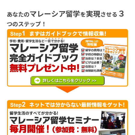
３
マレーシア留学
実現
あなたの
を
させる
つのステップ！