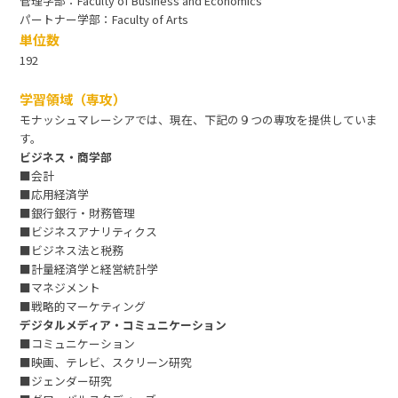
管理学部：Faculty of Business and Economics
パートナー学部：Faculty of Arts
単位数
192
学習領域（専攻）
モナッシュマレーシアでは、現在、下記の９つの専攻を提供していま
す。
ビジネス・商学部
■会計
■応用経済学
■銀行銀行・財務管理
■ビジネスアナリティクス
■ビジネス法と税務
■計量経済学と経営統計学
■マネジメント
■戦略的マーケティング
デジタルメディア・コミュニケーション
■コミュニケーション
■映画、テレビ、スクリーン研究
■ジェンダー研究