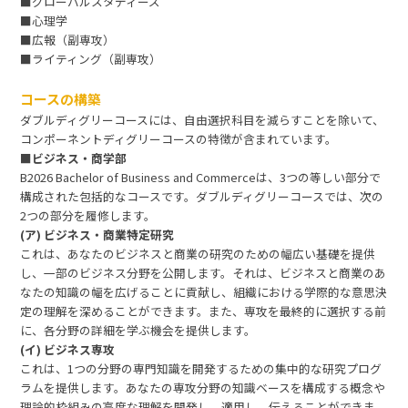
■グローバルスタディーズ
■心理学
■広報（副専攻）
■ライティング（副専攻）
コースの構築
ダブルディグリーコースには、自由選択科目を減らすことを除いて、
コンポーネントディグリーコースの特徴が含まれています。
■ビジネス・商学部
B2026 Bachelor of Business and Commerceは、3つの等しい部分で
構成された包括的なコースです。ダブルディグリーコースでは、次の
2つの部分を履修します。
(ア) ビジネス・商業特定研究
これは、あなたのビジネスと商業の研究のための幅広い基礎を提供
し、一部のビジネス分野を公開します。それは、ビジネスと商業のあ
なたの知識の幅を広げることに貢献し、組織における学際的な意思決
定の理解を深めることができます。また、専攻を最終的に選択する前
に、各分野の詳細を学ぶ機会を提供します。
(イ) ビジネス専攻
これは、1つの分野の専門知識を開発するための集中的な研究プログ
ラムを提供します。あなたの専攻分野の知識ベースを構成する概念や
理論的枠組みの高度な理解を開発し、適用し、伝えることができま