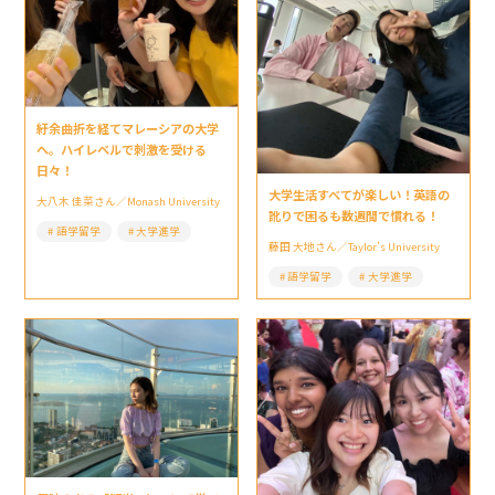
紆余曲折を経てマレーシアの大学
へ。ハイレベルで刺激を受ける
日々！
大学生活すべてが楽しい！英語の
大八木 佳菜さん／Monash University
訛りで困るも数週間で慣れる！
語学留学
大学進学
藤田 大地さん／Taylor’s University
語学留学
大学進学