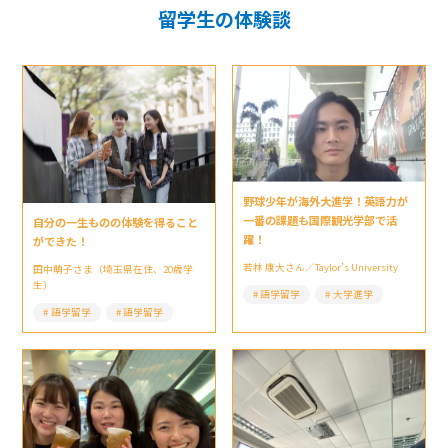
留学生の体験談
野球少年が海外大進学！英語力が
一番の課題も国際観光学部で活
自分の一生ものの体験を得ること
躍！
ができた！
若林 康大さん／Taylor’s University
田中萌子さま（埼玉県在住、20歳学
生）
語学留学
大学進学
語学留学
語学留学