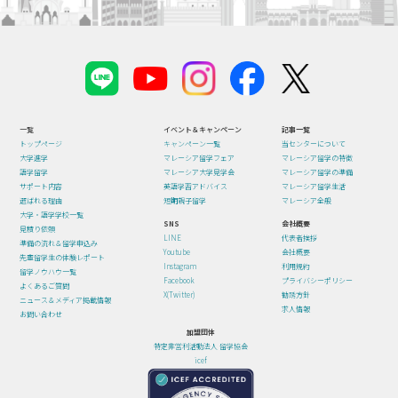
一覧
イベント＆キャンペーン
記事一覧
トップページ
キャンペーン一覧
当センターについて
大学進学
マレーシア留学フェア
マレーシア留学の特徴
語学留学
マレーシア大学見学会
マレーシア留学の準備
サポート内容
英語学習アドバイス
マレーシア留学生活
選ばれる理由
短期親子留学
マレーシア全般
大学・語学学校一覧
SNS
会社概要
見積り依頼
LINE
代表者挨拶
準備の流れ＆留学申込み
Youtube
会社概要
先輩留学生の体験レポート
Instagram
利用規約
留学ノウハウ一覧
Facebook
プライバシーポリシー
よくあるご質問
X(Twitter)
勧誘方針
ニュース＆メディア掲載情報
求人情報
お問い合わせ
加盟団体
特定非営利活動法人 留学協会
icef