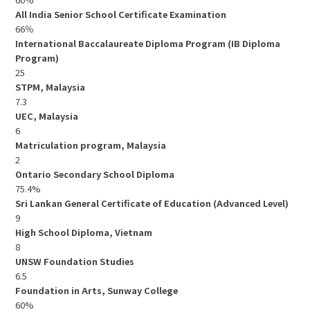
All India Senior School Certificate Examination
66％
International Baccalaureate Diploma Program (IB Diploma
Program)
25
STPM, Malaysia
7.3
UEC, Malaysia
6
Matriculation program, Malaysia
2
Ontario Secondary School Diploma
75.4%
Sri Lankan General Certificate of Education (Advanced Level)
9
High School Diploma, Vietnam
8
UNSW Foundation Studies
6.5
Foundation in Arts, Sunway College
60%