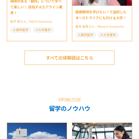
興味のある「観光」について学べ
て楽しい！ 目指すはエアライン業
国際関係を学びたい！で選択した
界！
オーストラリアにも行ける大学！
庄子 初さん／HELP University
髙井 由菜さん／Monash University
語学留学
大学進学
語学留学
大学進学
すべての体験談はこちら
KNOWLEDGE
留学のノウハウ