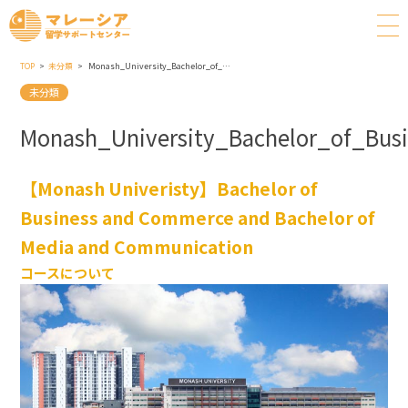
TOP
未分類
Monash_University_Bachelor_of_Business_and_Commerce_and_Bachelor_of_Digital_Media_and_Communication
未分類
Monash_University_Bachelor_of_Bu
【Monash Univeristy】Bachelor of
Business and Commerce and Bachelor of
Media and Communication
コースについて