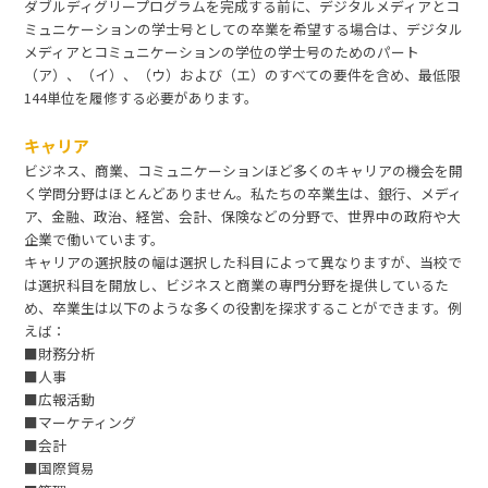
ダブルディグリープログラムを完成する前に、デジタルメディアとコ
ミュニケーションの学士号としての卒業を希望する場合は、デジタル
メディアとコミュニケーションの学位の学士号のためのパート
（ア）、（イ）、（ウ）および（エ）のすべての要件を含め、最低限
144単位を履修する必要があります。
キャリア
ビジネス、商業、コミュニケーションほど多くのキャリアの機会を開
く学問分野はほとんどありません。私たちの卒業生は、銀行、メディ
ア、金融、政治、経営、会計、保険などの分野で、世界中の政府や大
企業で働いています。
キャリアの選択肢の幅は選択した科目によって異なりますが、当校で
は選択科目を開放し、ビジネスと商業の専門分野を提供しているた
め、卒業生は以下のような多くの役割を探求することができます。例
えば：
■財務分析
■人事
■広報活動
■マーケティング
■会計
■国際貿易