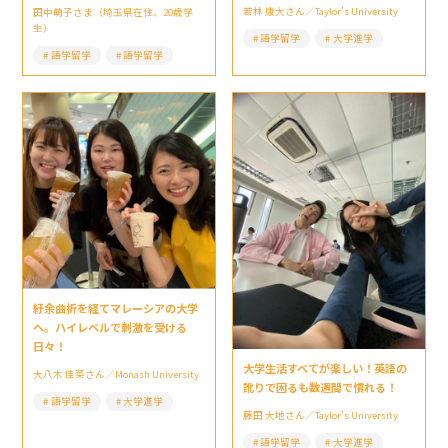
若林 康大さん／Taylor’s University
田中萌子さま（埼玉県在住、20歳学
生）
語学留学
大学進学
語学留学
語学留学
紆余曲折を経てマレーシアの大学
へ。ハイレベルで刺激を受ける
日々！
大学生活すべてが楽しい！英語の
大八木 佳菜さん／Monash University
訛りで困るも数週間で慣れる！
語学留学
大学進学
藤田 大地さん／Taylor’s University
語学留学
大学進学