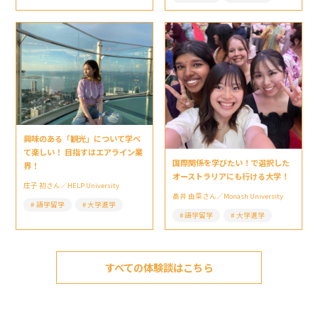
興味のある「観光」について学べ
て楽しい！ 目指すはエアライン業
国際関係を学びたい！で選択した
界！
オーストラリアにも行ける大学！
庄子 初さん／HELP University
髙井 由菜さん／Monash University
語学留学
大学進学
語学留学
大学進学
すべての体験談はこちら