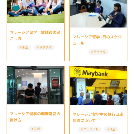
マレーシア留学 放課後の過
マレーシア留学1日のスケジ
ごし方
ュール
生活
語学学校
語学学校
マレーシア留学の国際電話の
マレーシア留学中の銀行口座
掛け方
開設について
生活
アルバイト
住居