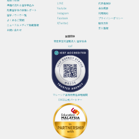
見積り依頼
LINE
代表者挨拶
準備の流れ＆留学申込み
Youtube
会社概要
先輩留学生の体験レポート
Instagram
利用規約
留学ノウハウ一覧
Facebook
プライバシーポリシー
よくあるご質問
X(Twitter)
勧誘方針
ニュース＆メディア掲載情報
求人情報
お問い合わせ
加盟団体
特定非営利活動法人 留学協会
icef
マレーシア高等教育省直轄機関
EMGS公式パートナー