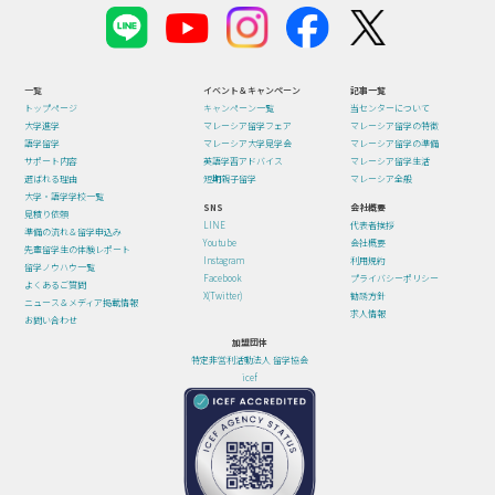
一覧
イベント＆キャンペーン
記事一覧
トップページ
キャンペーン一覧
当センターについて
大学進学
マレーシア留学フェア
マレーシア留学の特徴
語学留学
マレーシア大学見学会
マレーシア留学の準備
サポート内容
英語学習アドバイス
マレーシア留学生活
選ばれる理由
短期親子留学
マレーシア全般
大学・語学学校一覧
SNS
会社概要
見積り依頼
LINE
代表者挨拶
準備の流れ＆留学申込み
Youtube
会社概要
先輩留学生の体験レポート
Instagram
利用規約
留学ノウハウ一覧
Facebook
プライバシーポリシー
よくあるご質問
X(Twitter)
勧誘方針
ニュース＆メディア掲載情報
求人情報
お問い合わせ
加盟団体
特定非営利活動法人 留学協会
icef