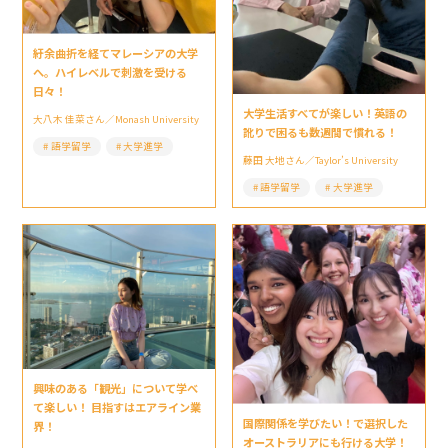
紆余曲折を経てマレーシアの大学
へ。ハイレベルで刺激を受ける
日々！
大学生活すべてが楽しい！英語の
大八木 佳菜さん／Monash University
訛りで困るも数週間で慣れる！
語学留学
大学進学
藤田 大地さん／Taylor’s University
語学留学
大学進学
興味のある「観光」について学べ
て楽しい！ 目指すはエアライン業
国際関係を学びたい！で選択した
界！
オーストラリアにも行ける大学！