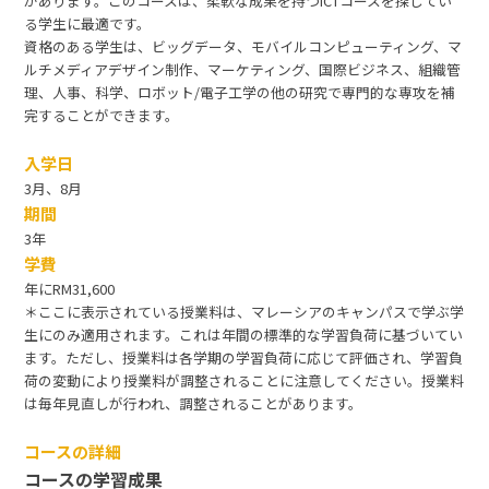
があります。このコースは、柔軟な成果を持つICTコースを探してい
る学生に最適です。
資格のある学生は、ビッグデータ、モバイルコンピューティング、マ
ルチメディアデザイン制作、マーケティング、国際ビジネス、組織管
理、人事、科学、ロボット/電子工学の他の研究で専門的な専攻を補
完することができます。
入学日
3月、8月
期間
3年
学費
年にRM31,600
＊ここに表示されている授業料は、マレーシアのキャンパスで学ぶ学
生にのみ適用されます。これは年間の標準的な学習負荷に基づいてい
ます。ただし、授業料は各学期の学習負荷に応じて評価され、学習負
荷の変動により授業料が調整されることに注意してください。授業料
は毎年見直しが行われ、調整されることがあります。
コースの詳細
コースの学習成果