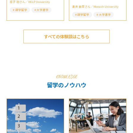
庄子 初さん／HELP University
髙井 由菜さん／Monash University
語学留学
大学進学
語学留学
大学進学
すべての体験談はこちら
KNOWLEDGE
留学のノウハウ