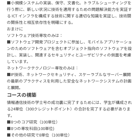
■小規模システムの実装、保守、文書化、トラブルシューティングを
行う際に、新しい状況に技術を適用するための問題解決能力を実証す
る ICT インフラを構成する技術に関する適切な知識を実証し、技術間
の関係性と相互依存性を明確にする。
おまけに
ソフトウェア技術専攻のみは：
■ソフトウェア開発プロジェクトに参加し、モバイルアプリケーショ
ンのためのソフトウェアを含むオブジェクト指向のソフトウェアを設
計し、実装し、関連するセキュリティとユーザビリティの側面を考慮
しています。
ネットワークテクノロジー専攻のみは：
■IP技術、ネットワークセキュリティ、スケーラブルなサーバー展開
の最新のプラクティスを利用した安全なネットワークシステムの計画
と展開。
コースの構築
情報通信技術の学士号の成功裏に完了するためには、学生が構成され
る24単位（300クレジットポイント）の合計を完了する必要がありま
す。
■8つのコア研究（100単位）
■8つの専攻科目(100単位)
■その他の研究で8単位（100単位）