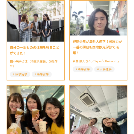
野球少年が海外大進学！英語力が
一番の課題も国際観光学部で活
自分の一生ものの体験を得ること
躍！
ができた！
若林 康大さん／Taylor’s University
田中萌子さま（埼玉県在住、20歳学
生）
語学留学
大学進学
語学留学
語学留学