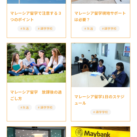
マレーシア留学現地サポート
マレーシア留学で注意する３
は必要？
つのポイント
生活
語学学校
生活
語学学校
マレーシア留学 放課後の過
マレーシア留学1日のスケジ
ごし方
ュール
生活
語学学校
語学学校