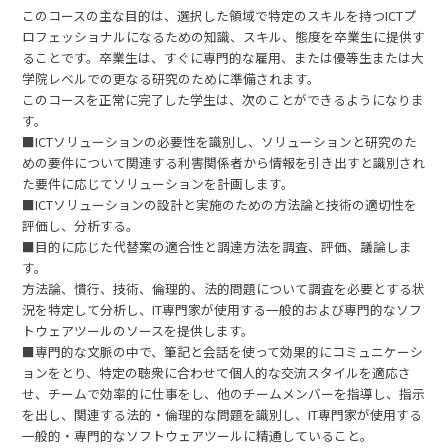
このコースの主な目的は、選択した領域で特定のスキルを持つICTプ
ロフェッショナルになるための知識、スキル、態度を卒業生に提供す
ることです。卒業生は、すぐに専門的な雇用、または優等生または大
学院レベルでの更なる研究のために準備されます。
このコースを正常に完了した学生は、次のことができるようになりま
す。
■ICTソリューションの必要性を識別し、ソリューションと研究のた
めの要件について関連する利害関係者から情報を引き出すと識別され
た要件に応じてソリューションを計画します。
■ICTソリューションの設計と実施のための方法論と技術の適切性を
評価し、分析する。
■目的に応じた代替案の適合性と調達方法を調査、評価、議論しま
す。
方法論、慣行、技術、倫理的、法的問題について調査を必要とする状
況を特定して分析し、IT専門家が使用する一般的および専門的なソフ
トウェアツールのソースを提供します。
■専門的な文脈の中で、筆記と会話を使って効果的にコミュニケーシ
ョンをとり、特定の聴衆に合わせて個人的な交流スタイルを適応さ
せ、チームで効率的に仕事をし、他のチームメンバーを指導し、指示
を出し、関連する法的・倫理的な問題を識別し、IT専門家が使用する
一般的・専門的なソフトウェアツールに精通していること。