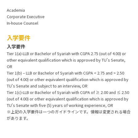
Academia
Corporate Executive
In-house Counsel
入学要件
入学要件
Tier 1(a)-LLB or Bachelor of Syariah with CGPA 2.75 (out of 4.00) or
other equivalent qualification which is approved by TU’s Senate,
OR
Tier 1(b) – LLB or Bachelor of Syariah with CGPA < 2.75 and > 2.50
(out of 4.00) or other equivalent qualification which is approved by
TU’s Senate and subject to an interview, OR
Tier 1(c)-LLB or Bachelor of Syariah with CGPA of ≥ 2.00 and ≤ 2.50
(out of 4.00) or other equivalent qualification which is approved by
TU’s Senate with five (5) years of working experience, OR
※上記の入学要件は一つのガイドラインです。情報は変更される場合
があります。