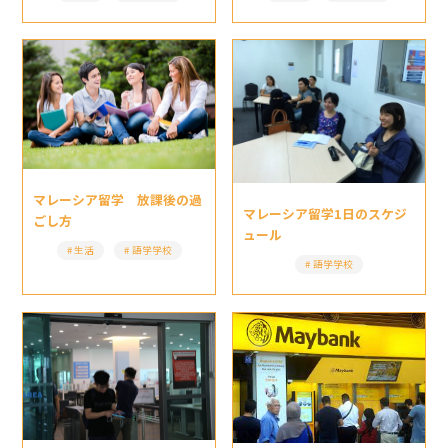
マレーシア留学 放課後の過
マレーシア留学1日のスケジ
ごし方
ュール
生活
語学学校
語学学校