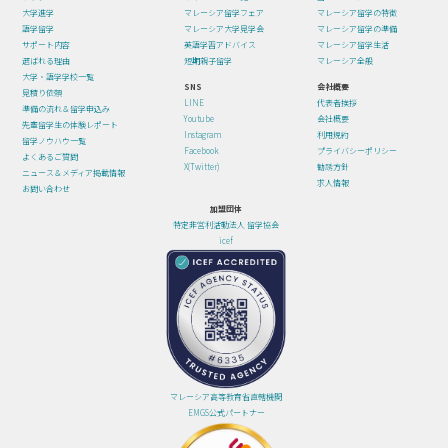
大学進学
マレーシア留学フェア
マレーシア留学の特徴
語学留学
マレーシア大学見学会
マレーシア留学の準備
サポート内容
英語学習アドバイス
マレーシア留学生活
選ばれる理由
短期親子留学
マレーシア全般
大学・語学学校一覧
SNS
会社概要
見積り依頼
LINE
代表者挨拶
準備の流れ＆留学申込み
Youtube
会社概要
先輩留学生の体験レポート
Instagram
利用規約
留学ノウハウ一覧
Facebook
プライバシーポリシー
よくあるご質問
X(Twitter)
勧誘方針
ニュース＆メディア掲載情報
求人情報
お問い合わせ
加盟団体
特定非営利活動法人 留学協会
icef
マレーシア高等教育省直轄機関
EMGS公式パートナー