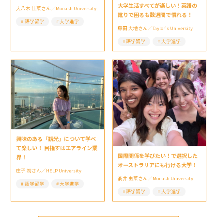
大学生活すべてが楽しい！英語の
大八木 佳菜さん／Monash University
訛りで困るも数週間で慣れる！
語学留学
大学進学
藤田 大地さん／Taylor’s University
語学留学
大学進学
興味のある「観光」について学べ
て楽しい！ 目指すはエアライン業
国際関係を学びたい！で選択した
界！
オーストラリアにも行ける大学！
庄子 初さん／HELP University
髙井 由菜さん／Monash University
語学留学
大学進学
語学留学
大学進学