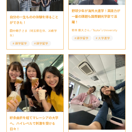
野球少年が海外大進学！英語力が
一番の課題も国際観光学部で活
自分の一生ものの体験を得ること
躍！
ができた！
若林 康大さん／Taylor’s University
田中萌子さま（埼玉県在住、20歳学
生）
語学留学
大学進学
語学留学
語学留学
紆余曲折を経てマレーシアの大学
へ。ハイレベルで刺激を受ける
日々！