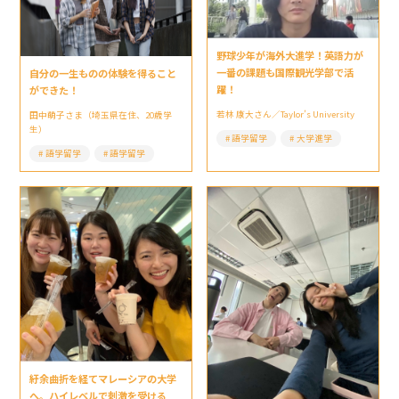
野球少年が海外大進学！英語力が
一番の課題も国際観光学部で活
自分の一生ものの体験を得ること
躍！
ができた！
若林 康大さん／Taylor’s University
田中萌子さま（埼玉県在住、20歳学
生）
語学留学
大学進学
語学留学
語学留学
紆余曲折を経てマレーシアの大学
へ。ハイレベルで刺激を受ける