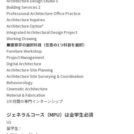
Architecture Design Studio 5
Building Services 2
Professional Architecture Office Practice
Architecture Inquiries
Architecture Option*
Integrated Architectural Design Project
Working Drawing
■建築学の選択科目（任意の1つ科目を選択）
Furniture Workshop
Project Management
Digital Architecture
Architecture Site Planning
Architecture Site Surveying & Coordination
Behaviorology
Cinematic Architecture
Material & Fabrication
3か月間の専門インターンシップ
ジェネラルコース（MPU）は全学生必須
U1
留学生：