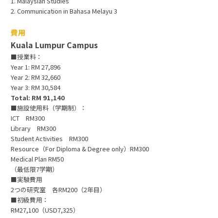
1. Malaysian Studies
2. Communication in Bahasa Melayu 3
費用
Kuala Lumpur Campus
■授業料：
Year 1: RM 27,896
Year 2: RM 32,660
Year 3: RM 30,584
Total: RM 91,140
■施設使用料（学期制）：
ICT RM300
Library RM300
Student Activities RM300
Resource（For Diploma & Degree only）RM300
Medical Plan RM50
（最低限7学期）
■実験費用
2つの研究室 各RM200（2年目）
■初級費用：
RM27,100（USD7,325）