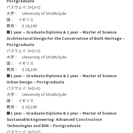
Postgraduate
パスウェイ: 2+(2+1)
大学： University of Strathclyde
国： イギリス
費用： £ 18,100
■1 year – Graduate Diploma & 1 year – Master of Science
Architectural Design for the Conservation of Built Heritage –
Postgraduate
パスウェイ: 3+(1+1)
大学： University of Strathclyde
国： イギリス
費用： £ 18,100
■1 year – Graduate Diploma & 1 year – Master of Science
Urban Design – Postgraduate
パスウェイ: 3+(1+1)
大学： University of Strathclyde
国： イギリス
費用： £ 18,100
■1 year – Graduate Diploma & 1 year – Master of Science
Sustainable Engineering: Advanced Construction
Technologies and BIM – Postgraduate
パスウェイ: 3+(1+1)