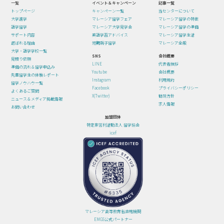
一覧
イベント＆キャンペーン
記事一覧
トップページ
キャンペーン一覧
当センターについて
大学進学
マレーシア留学フェア
マレーシア留学の特徴
語学留学
マレーシア大学見学会
マレーシア留学の準備
サポート内容
英語学習アドバイス
マレーシア留学生活
選ばれる理由
短期親子留学
マレーシア全般
大学・語学学校一覧
SNS
会社概要
見積り依頼
LINE
代表者挨拶
準備の流れ＆留学申込み
Youtube
会社概要
先輩留学生の体験レポート
Instagram
利用規約
留学ノウハウ一覧
Facebook
プライバシーポリシー
よくあるご質問
X(Twitter)
勧誘方針
ニュース＆メディア掲載情報
求人情報
お問い合わせ
加盟団体
特定非営利活動法人 留学協会
icef
マレーシア高等教育省直轄機関
EMGS公式パートナー