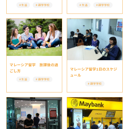
生活
語学学校
生活
語学学校
マレーシア留学 放課後の過
マレーシア留学1日のスケジ
ごし方
ュール
生活
語学学校
語学学校