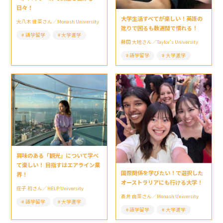
日々！
大学生活すべてが楽しい！英語の
大八木 佳菜さん／Monash University
訛りで困るも数週間で慣れる！
語学留学
大学進学
藤田 大地さん／Taylor’s University
語学留学
大学進学
興味のある「観光」について学べ
て楽しい！ 目指すはエアライン業
国際関係を学びたい！で選択した
界！
オーストラリアにも行ける大学！
庄子 初さん／HELP University
髙井 由菜さん／Monash University
語学留学
大学進学
語学留学
大学進学