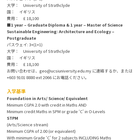
大学： University of Strathclyde
国： イギリス
費用： £ 18,100
■1 year – Graduate Diploma & 1 year – Master of Science
Sustainable Engineering: Architecture and Ecology –
Postgraduate
パスウェイ: 3+(1+1)
大学： University of Strathclyde
国： イギリス
費用： £ 18,100
お問い合わせは、geo@ucsiuniversity.edu.my に連絡するか、または
+603 9101 8880 ext 2066 にお電話ください。
入学基準
Foundation in Arts/ Science/ Equivalent
Minimum CGPA 2.0 with credit in Maths AND
Minimum credit Maths in SPM or grade ‘C’ in O-Levels
STPM
(Arts/Science stream)
Minimum CGPA of 2.00 (or equivalent)
With minimum Grade ‘C’ for 2 subjects INCLUDING Maths