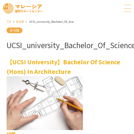
TOP
未分類
UCSI_university_Bachelor_Of_Science_Hons_In_Architecture
未分類
UCSI_university_Bachelor_Of_Scienc
【UCSI University】Bachelor Of Science
(Hons) In Architecture
分類