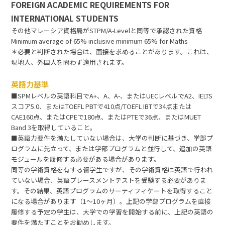
FOREIGN ACADEMIC REQUIREMENTS FOR
INTERNATIONAL STUDENTS
その他マレーシア資格局がSTPM/A-Levelと同等で承認された資格
Minimum average of 65% inclusive minimum 65% for Maths
＊必要と判断された場合は、面接を求めることがあります。これは、
現地人、外国人を問わず適用されます。
英語力基準
■SPMレベルの英語科目でA+、A、A-、またはUECレベルでA2、IELTS
スコア5.0、またはTOEFL PBTで410点/TOEFL IBTで34点または
CAE160点、またはCPEで180点、またはPTEで36点、またはMUET
Band 3を取得していること。
■英語力要件を満たしていない場合は、大学の判断に基づき、学部プ
ログラムに先立って、または学部プログラムと並行して、追加の英語
モジュールを履修する必要がある場合があります。
同等の学術資格を有する留学生ですが、その学術資格は英語で行われ
ていない場合、英語プレースメントテストを受験する必要がありま
す。その結果、英語プログラムのサーティフィケートを取得すること
になる場合があります（1～10ヶ月）。上記の学部プログラムを直接
履修する予定の学生は、大学での学習を開始する前に、上記の英語の
要件を満たすことをお勧めします。