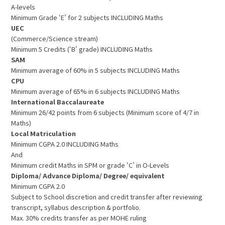
A-levels
Minimum Grade ‘E’ for 2 subjects INCLUDING Maths
UEC
(Commerce/Science stream)
Minimum 5 Credits (‘B’ grade) INCLUDING Maths
SAM
Minimum average of 60% in 5 subjects INCLUDING Maths
CPU
Minimum average of 65% in 6 subjects INCLUDING Maths
International Baccalaureate
Minimum 26/42 points from 6 subjects (Minimum score of 4/7 in
Maths)
Local Matriculation
Minimum CGPA 2.0 INCLUDING Maths
And
Minimum credit Maths in SPM or grade ‘C’ in O-Levels
Diploma/ Advance Diploma/ Degree/ equivalent
Minimum CGPA 2.0
Subject to School discretion and credit transfer after reviewing
transcript, syllabus description & portfolio.
Max. 30% credits transfer as per MOHE ruling