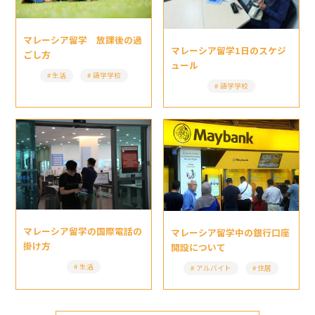
マレーシア留学 放課後の過
マレーシア留学1日のスケジ
ごし方
ュール
生活
語学学校
語学学校
マレーシア留学の国際電話の
マレーシア留学中の銀行口座
掛け方
開設について
生活
アルバイト
住居