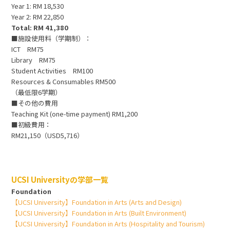
Year 1: RM 18,530
Year 2: RM 22,850
Total: RM 41,380
■施設使用料（学期制）：
ICT RM75
Library RM75
Student Activities RM100
Resources & Consumables RM500
（最低限6学期）
■その他の費用
Teaching Kit (one-time payment) RM1,200
■初級費用：
RM21,150（USD5,716）
UCSI Universityの学部一覧
Foundation
【UCSI University】Foundation in Arts (Arts and Design)
【UCSI University】Foundation in Arts (Built Environment)
【UCSI University】Foundation in Arts (Hospitality and Tourism)