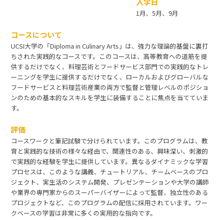
入学日
1月、5月、9月
コースについて
UCSI大学の「Diploma in Culinary Arts」は、強力な理論的基盤に裏打
ちされた実践的なコースです。このコースは、高等教育への道筋を提
供するだけでなく、料理芸術とフードサービス部門での実践的なトレ
ーニングを学生に提供するだけでなく、ローカルおよびグローバルな
フードサービスと料理芸術産業の両方で監督と管理レベルのポジショ
ンのための基本的なスキルを学生に装備することに焦点を当てていま
す。
評価
コースワークと筆記試験で分けられています。このプログラムは、教
育と実践的な技術の様々な経由で、関連性のある、興味深い、刺激的
で実践的な経験を学生に提供しています。異なるダイナミックな学習
プロセスは、このような講義、チュートリアル、チームベースのプロ
ジェクト、実生活のシステム開発、プレゼンテーションや大学の講師
や業界の専門家からのスーパーバイザーによって監督、独立性のある
プロジェクトなど、このプログラムの配信に採用されています。ワー
クベースの学習は非常に多くの実用的な指向です。