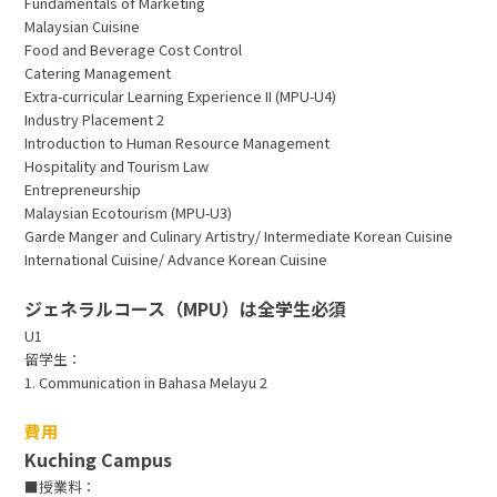
Fundamentals of Marketing
Malaysian Cuisine
Food and Beverage Cost Control
Catering Management
Extra-curricular Learning Experience II (MPU-U4)
Industry Placement 2
Introduction to Human Resource Management
Hospitality and Tourism Law
Entrepreneurship
Malaysian Ecotourism (MPU-U3)
Garde Manger and Culinary Artistry/ Intermediate Korean Cuisine
International Cuisine/ Advance Korean Cuisine
ジェネラルコース（MPU）は全学生必須
U1
留学生：
1. Communication in Bahasa Melayu 2
費用
Kuching Campus
■授業料：