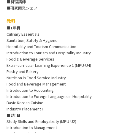
■料理講師
■研究開発シェフ
教科
■1年目
Culinary Essentials
Sanitation, Safety & Hygiene
Hospitality and Tourism Communication
Introduction to Tourism and Hospitality Industry
Food & Beverage Services
Extra–curricular Learning Experience 1 (MPU-U4)
Pastry and Bakery
Nutrition in Food Service Industry
Food and Beverage Management
Introduction to Accounting
Introduction to Foreign Languages in Hospitality
Basic Korean Cuisine
Industry Placement I
■2年目
Study Skills and Employability (MPU-U2)
Introduction to Management