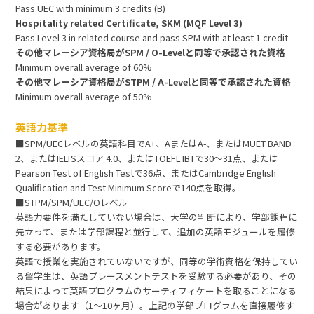
Pass UEC with minimum 3 credits (B)
Hospitality related Certificate, SKM (MQF Level 3)
Pass Level 3 in related course and pass SPM with at least 1 credit
その他マレーシア資格局がSPM / O-Levelと同等で承認された資格
Minimum overall average of 60%
その他マレーシア資格局がSTPM / A-Levelと同等で承認された資格
Minimum overall average of 50%
英語力基準
■SPM/UECレベルの英語科目でA+、AまたはA-、またはMUET BAND
2、またはIELTSスコア 4.0、またはTOEFL IBTで30～31点、または
Pearson Test of English Testで36点、またはCambridge English
Qualification and Test Minimum Scoreで140点を取得。
■STPM/SPM/UEC/Oレベル
英語力要件を満たしていない場合は、大学の判断により、学部課程に
先立って、または学部課程と並行して、追加の英語モジュールを履修
する必要があります。
英語で授業を実施されていないですが、同等の学術資格を保持してい
る留学生は、英語プレースメントテストを受験する必要があり、その
結果によって英語プログラムのサーティフィケートを取ることになる
場合があります（1～10ヶ月）。上記の学部プログラムを直接履修す