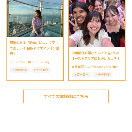
興味のある「観光」について学べ
て楽しい！ 目指すはエアライン業
国際関係を学びたい！で選択した
界！
オーストラリアにも行ける大学！
庄子 初さん／HELP University
髙井 由菜さん／Monash University
語学留学
大学進学
語学留学
大学進学
すべての体験談はこちら