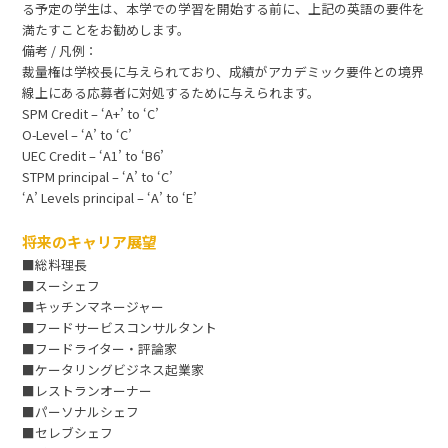
る予定の学生は、本学での学習を開始する前に、上記の英語の要件を
満たすことをお勧めします。
備考 / 凡例：
裁量権は学校長に与えられており、成績がアカデミック要件との境界
線上にある応募者に対処するために与えられます。
SPM Credit – ‘A+’ to ‘C’
O-Level – ‘A’ to ‘C’
UEC Credit – ‘A1’ to ‘B6’
STPM principal – ‘A’ to ‘C’
‘A’ Levels principal – ‘A’ to ‘E’
将来のキャリア展望
■総料理長
■スーシェフ
■キッチンマネージャー
■フードサービスコンサルタント
■フードライター・評論家
■ケータリングビジネス起業家
■レストランオーナー
■パーソナルシェフ
■セレブシェフ