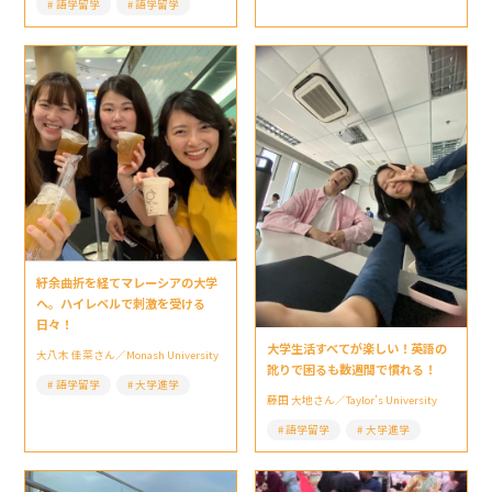
語学留学
語学留学
紆余曲折を経てマレーシアの大学
へ。ハイレベルで刺激を受ける
日々！
大学生活すべてが楽しい！英語の
大八木 佳菜さん／Monash University
訛りで困るも数週間で慣れる！
語学留学
大学進学
藤田 大地さん／Taylor’s University
語学留学
大学進学