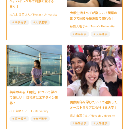
へ。ハイレベルで刺激を受ける
日々！
大学生活すべてが楽しい！英語の
大八木 佳菜さん／Monash University
訛りで困るも数週間で慣れる！
語学留学
大学進学
藤田 大地さん／Taylor’s University
語学留学
大学進学
興味のある「観光」について学べ
て楽しい！ 目指すはエアライン業
国際関係を学びたい！で選択した
界！
オーストラリアにも行ける大学！
庄子 初さん／HELP University
髙井 由菜さん／Monash University
語学留学
大学進学
語学留学
大学進学