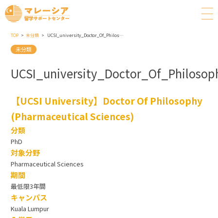
TOP
未分類
UCSI_university_Doctor_Of_Philosophy_Pharmaceutical_Sciences
未分類
UCSI_university_Doctor_Of_Philosop
【UCSI University】Doctor Of Philosophy
(Pharmaceutical Sciences)
分類
PhD
対象分野
Pharmaceutical Sciences
期間
最低限3年間
キャンパス
Kuala Lumpur