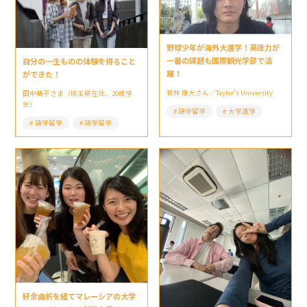
野球少年が海外大進学！英語力が
一番の課題も国際観光学部で活
自分の一生ものの体験を得ること
躍！
ができた！
若林 康大さん／Taylor’s University
田中萌子さま（埼玉県在住、20歳学
生）
語学留学
大学進学
語学留学
語学留学
紆余曲折を経てマレーシアの大学