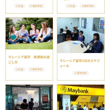
生活
語学学校
生活
語学学校
マレーシア留学 放課後の過
マレーシア留学1日のスケジ
ごし方
ュール
生活
語学学校
語学学校