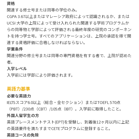
資格
関連する修士号または同等の学位のみ。
CGPA 3.67以上またはマレーシア政府によって認識されるか、または
UCSI 大学の上院によって受け入れられた関連する学術プログラムか
らの同等物と学部によって評価される最終年度の研究のコンポーネン
トを持つ学士号。すべてのアプリケーションは、上院の承認を得て関
連する資格評価に合格しなければならない。
学業条件
関連分野の修士号または同等の専門資格を有する者で、上院が認めた
者。
入学レベル
入学前には学部により評価されます。
英語力基準
必要な英語力
IELTSスコア6.0以上（総合・全セクション）またはTOEFL 570点
（PBT）/230点（CBT）/105点（IBT）。入学前に取得したこと。
外国人留学生の方
英語プレースメントテスト(EPT)を受験し、到着後12ヶ月以内に上記
の英語要件を満たすまでCETEプログラムに登録すること。
英語コースの免除