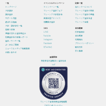
一覧
イベント＆キャンペーン
記事一覧
トップページ
キャンペーン一覧
当センターについて
大学進学
マレーシア留学フェア
マレーシア留学の特徴
語学留学
マレーシア大学見学会
マレーシア留学の準備
サポート内容
英語学習アドバイス
マレーシア留学生活
選ばれる理由
短期親子留学
マレーシア全般
大学・語学学校一覧
SNS
会社概要
見積り依頼
LINE
代表者挨拶
準備の流れ＆留学申込み
Youtube
会社概要
先輩留学生の体験レポート
Instagram
利用規約
留学ノウハウ一覧
Facebook
プライバシーポリシー
よくあるご質問
X(Twitter)
勧誘方針
ニュース＆メディア掲載情報
求人情報
お問い合わせ
加盟団体
特定非営利活動法人 留学協会
icef
マレーシア高等教育省直轄機関
EMGS公式パートナー