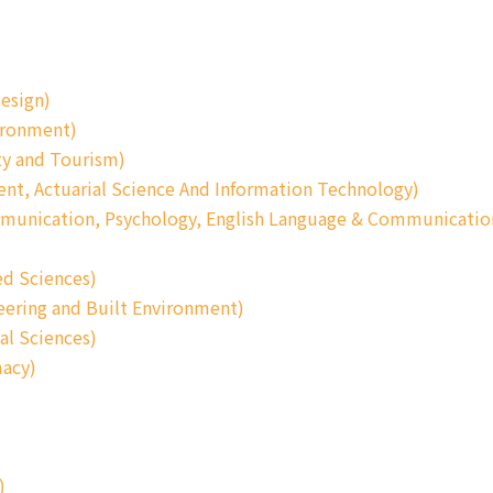
esign)
ironment)
ty and Tourism)
t, Actuarial Science And Information Technology)
munication, Psychology, English Language & Communicatio
d Sciences)
ering and Built Environment)
l Sciences)
macy)
)