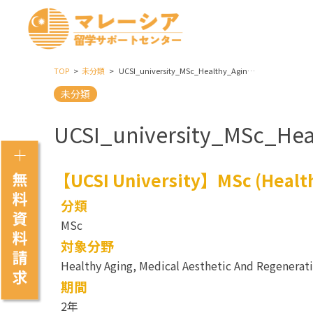
TOP
未分類
UCSI_university_MSc_Healthy_Aging_Medical_Aesthetic_And_Regenerative_Medicine
未分類
UCSI_university_MSc_Hea
【UCSI University】MSc (Healthy
分類
MSc
対象分野
Healthy Aging, Medical Aesthetic And Regenerat
期間
2年