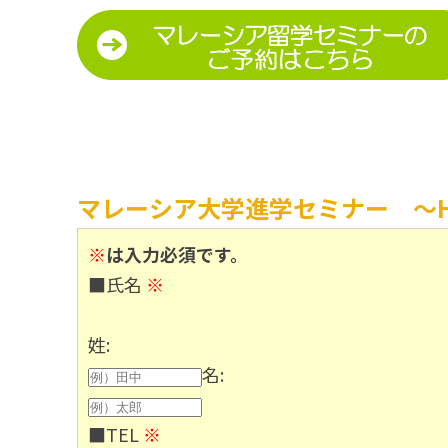
マレーシア大学進学セミナー 〜Heri
※
は入力必須です。
■氏名
※
姓:
名:
■TEL
※