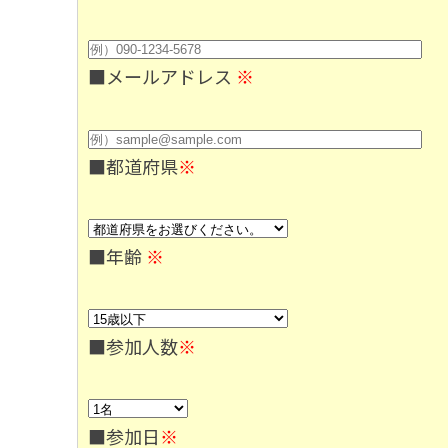
■メールアドレス
※
■都道府県
※
■年齢
※
■参加人数
※
■参加日
※