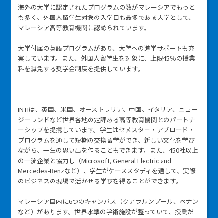
海外の大学に認定されたプログラムの数がマレーシアでもっと
も多く、外国人留学生対象の入学日も最多である大学として、
マレーシア高等教育機関に認められています。
大学付属の英語プログラムがあり、大学への進学サポートも充
実しています。また、外国人留学生を対象に、上限45％の授業
料を減免する奨学金制度を提供しています。
INTIは、英国、米国、オーストラリア、中国、イタリア、ニュー
ジーランドなど世界各地の定評ある高等教育機関とのパートナ
ーシップを提携しています。学生はセメスター・アブロード・
プログラムを通して短期の交換留学ができ、新しい文化を学び
ながら、一生の思い出を作ることもできます。また、450社以上
の一流企業と協力し（Microsoft, General Electric and
Mercedes-Benzなど）、学生がケーススタディを通して、実際
のビジネスの現場で活かせる学びを得ることができます。
マレーシア国内に6つのキャンパス（クアラルンプール、ペナン
など）があります。世界水準の学術施設が整っていて、授業だ