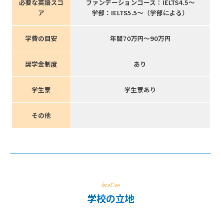
必要な英語スコ
ファンデーションコース：IELTS4.5〜
ア
学部：IELTS5.5〜（学部による）
学費の目安
年間70万円〜90万円
奨学金制度
あり
学生寮
学生寮あり
その他
location
学校の立地