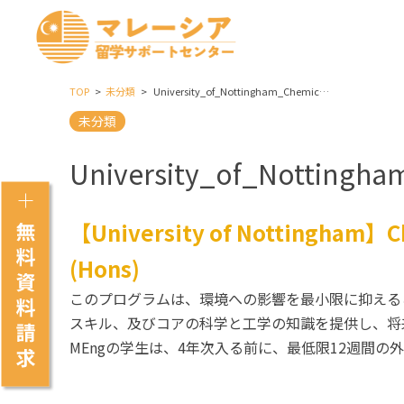
TOP
未分類
University_of_Nottingham_Chemical_Engineering_with_Environmental_Engineering_BEng_MEng_Hons
未分類
University_of_Nottingh
【University of Nottingham】Ch
(Hons)
このプログラムは、環境への影響を最小限に抑える
スキル、及びコアの科学と工学の知識を提供し、将
MEngの学生は、4年次入る前に、最低限12週間