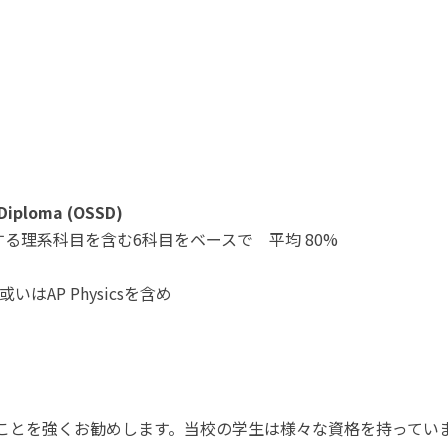
 Diploma (OSSD)
ctors、関連する理系科目を含む6科目をベースで 平均 80%
ry或いはAP Physicsを含め
ことを強くお勧めします。当校の学生は様々な資格を持ってい