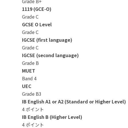
Grade B+
1119 (GCE-O)
Grade C
GCSE O Level
Grade C
IGCSE (first language)
Grade C
IGCSE (second language)
Grade B
MUET
Band 4
UEC
Grade B3
IB English A1 or A2 (Standard or Higher Level)
4 ポイント
IB English B (Higher Level)
4 ポイント