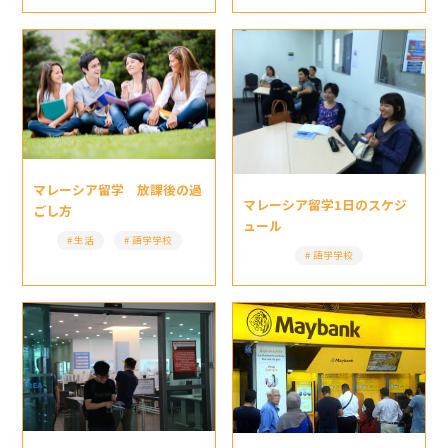
マレーシア留学 放課後の過
マレーシア留学1日のスケジ
ごし方
ュール
生活
語学学校
語学学校