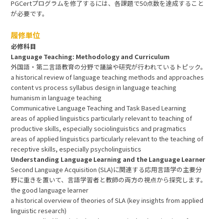
PGCertプログラムを修了するには、各課題で50点数を達成すること
が必要です。
履修単位
必修科目
Language Teaching: Methodology and Curriculum
外国語・第二言語教育の分野で議論や研究が行われているトピック。
a historical review of language teaching methods and approaches
content vs process syllabus design in language teaching
humanism in language teaching
Communicative Language Teaching and Task Based Learning
areas of applied linguistics particularly relevant to teaching of
productive skills, especially sociolinguistics and pragmatics
areas of applied linguistics particularly relevant to the teaching of
receptive skills, especially psycholinguistics
Understanding Language Learning and the Language Learner
Second Language Acquisition (SLA)に関連する応用言語学の主要分
野に重きを置いて、言語学習者と教師の両方の視点から探究します。
the good language learner
a historical overview of theories of SLA (key insights from applied
linguistic research)