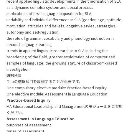
recent applied linguistic developments in the theorisation of SLA
as a dynamic complex system and social process
implications of first language acquisition for SLA
variability and individual differences in SLA (gender, age, aptitude,
motivation, attitudes and beliefs, cognitive styles, strategies,
autonomy and self-regulation)
the role of grammar, vocabulary and phonology instruction in
second language learning
trends in applied linguistic research into SLA including the
broadening of the field, greater exploitation of computerised
samples of language, the growing stature of classroom-based
investigation
選択科目
２つの選択科目を履修することが必要です。
One compulsory elective module: Practice-based Inquiry
One elective module: Assessment in Language Education
Practice-based Inquiry
MA Educational Leadership and Managementのモジュールをご参照
ください。
Assessment in Language Education
purposes of assessment
types of assessment