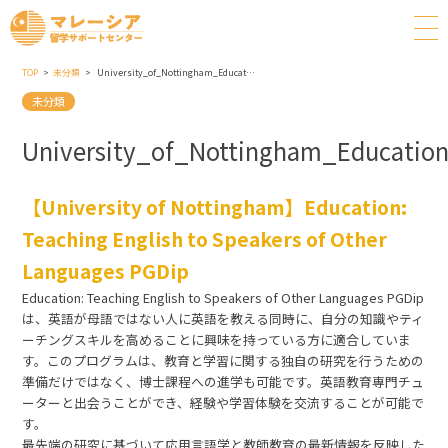
TOP
未分類
University_of_Nottingham_Education_Teaching_English_to_Speakers_of_Other_Languages_PGDip
未分類
University_of_Nottingham_Educatio
【University of Nottingham】Education:
Teaching English to Speakers of Other
Languages PGDip
Education: Teaching English to Speakers of Other Languages PGDip
は、英語が母語ではない人に英語を教える同時に、自分の知識やティ
ーチングスキルを高めることに興味を持っている方に適合していま
す。このプログラムは、教育と学習に関する独自の研究を行うための
準備だけではなく、博士課程への進学も可能です。英語教育専門チュ
ーターと出会うことができ、経験や学習体験を交流することが可能で
す。
最先端の研究に基づいて応用言語学と教師教育の最新情報を反映した