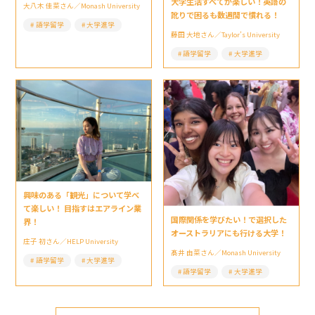
大学生活すべてが楽しい！英語の
大八木 佳菜さん／Monash University
訛りで困るも数週間で慣れる！
語学留学
大学進学
藤田 大地さん／Taylor’s University
語学留学
大学進学
興味のある「観光」について学べ
て楽しい！ 目指すはエアライン業
国際関係を学びたい！で選択した
界！
オーストラリアにも行ける大学！
庄子 初さん／HELP University
髙井 由菜さん／Monash University
語学留学
大学進学
語学留学
大学進学