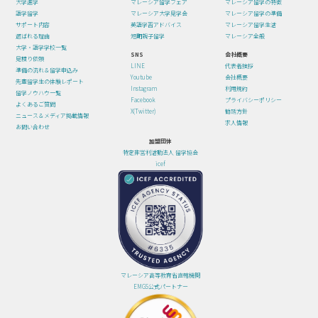
大学進学
マレーシア留学フェア
マレーシア留学の特徴
語学留学
マレーシア大学見学会
マレーシア留学の準備
サポート内容
英語学習アドバイス
マレーシア留学生活
選ばれる理由
短期親子留学
マレーシア全般
大学・語学学校一覧
SNS
会社概要
見積り依頼
LINE
代表者挨拶
準備の流れ＆留学申込み
Youtube
会社概要
先輩留学生の体験レポート
Instagram
利用規約
留学ノウハウ一覧
Facebook
プライバシーポリシー
よくあるご質問
X(Twitter)
勧誘方針
ニュース＆メディア掲載情報
求人情報
お問い合わせ
加盟団体
特定非営利活動法人 留学協会
icef
マレーシア高等教育省直轄機関
EMGS公式パートナー