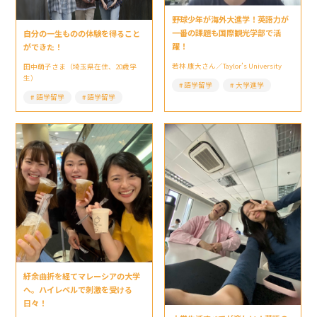
野球少年が海外大進学！英語力が
一番の課題も国際観光学部で活
自分の一生ものの体験を得ること
躍！
ができた！
若林 康大さん／Taylor’s University
田中萌子さま（埼玉県在住、20歳学
生）
語学留学
大学進学
語学留学
語学留学
紆余曲折を経てマレーシアの大学
へ。ハイレベルで刺激を受ける
日々！