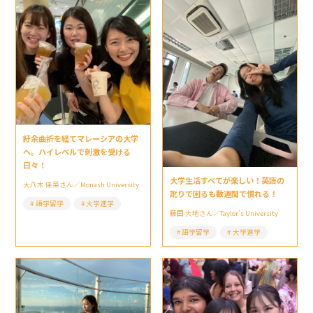
紆余曲折を経てマレーシアの大学
へ。ハイレベルで刺激を受ける
日々！
大学生活すべてが楽しい！英語の
大八木 佳菜さん／Monash University
訛りで困るも数週間で慣れる！
語学留学
大学進学
藤田 大地さん／Taylor’s University
語学留学
大学進学