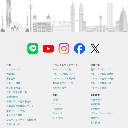
一覧
イベント＆キャンペーン
記事一覧
トップページ
キャンペーン一覧
当センターについて
大学進学
マレーシア留学フェア
マレーシア留学の特徴
語学留学
マレーシア大学見学会
マレーシア留学の準備
サポート内容
英語学習アドバイス
マレーシア留学生活
選ばれる理由
短期親子留学
マレーシア全般
大学・語学学校一覧
SNS
会社概要
見積り依頼
LINE
代表者挨拶
準備の流れ＆留学申込み
Youtube
会社概要
先輩留学生の体験レポート
Instagram
利用規約
留学ノウハウ一覧
Facebook
プライバシーポリシー
よくあるご質問
X(Twitter)
勧誘方針
ニュース＆メディア掲載情報
求人情報
お問い合わせ