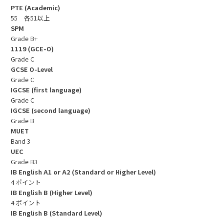
PTE (Academic)
55 各51以上
SPM
Grade B+
1119 (GCE-O)
Grade C
GCSE O-Level
Grade C
IGCSE (first language)
Grade C
IGCSE (second language)
Grade B
MUET
Band 3
UEC
Grade B3
IB English A1 or A2 (Standard or Higher Level)
4 ポイント
IB English B (Higher Level)
4 ポイント
IB English B (Standard Level)