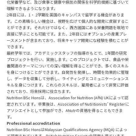
化栄養学など、及び食事と健康や病気の関係を科学的根拠に基づいて
理解できるようになります。
2年目には、1・ 2学期を英国のキャンパスで留学する機会がありま
す。この素晴らしい機会は、視野を広げて個人的な開発に貢献するこ
とができます。それだけではなく、西方諸国にある栄養問題を現地で
直接に学ぶことも可能です。また、2年目にはオプションの産業プレ
ースメントが含まれており、将来キャリア開発にな経験を積むことが
できます。
最終学年では、アカデミックスタッフの指導のもとで、1年間の研究
プロジェクトを行い、実施します。このプロジェクトでは、食品や栄
養関連のテーマについての深い理解を得ることができ、多くのスキル
を身につけることができます。自発性を発揮し、時間を効果的に管理
し、データを収集して分析し、ライティングとコミュニケーションス
キルを身につけます。これらのスキルは、雇用者によって非常に評価
されており、将来採用に役立ちます。
Nutrition BSc Honsは、Association for Nutrition (AfN) UKによって認
定されています。卒業後は、Association of Nutritionists’ Registerに
アソシエイトとして参加ができ、ANutrの資格を得ることもできま
す。
Professional accreditation
Nutrition BSc HonsはMalaysian Qualifications Agency (MQA) によっ
て認定されています。British Nutrition Societyの認定も得ています。