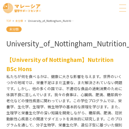
TOP
未分類
University_of_Nottingham_Nutrition_BSc_Hons
未分類
University_of_Nottingham_Nutritio
【University of Nottingham】Nutrition
BSc Hons
私たちが何を食べるかは、健康に大きな影響を与えます。世界のいく
つかの地域では、栄養不足はまだ主要な、まだ解決されていない問題
です。しかし、他の多くの国では、不適切な食品の過剰消費のために
体調不良に苦しんでいます。我々の食事は、心臓病、肥満、糖尿病や
老化などの慢性疾患に関わっています。この学位プログラムでは、栄
養学、生化学、生理学、微生物学の基本的な原理を学びます。また、
生理学と栄養生化学の深い知識を開発しながら、糖尿病、肥満、冠状
動脈性心疾患との関連でダイエットを具体的に研究します。このプロ
グラムを通して、分子生物学、栄養生化学、遺伝子型に基づいた個別