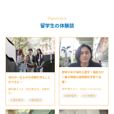
Students Voice
留学生の体験談
野球少年が海外大進学！英語力が
一番の課題も国際観光学部で活
自分の一生ものの体験を得ること
躍！
ができた！
若林 康大さん／Taylor’s University
田中萌子さま（埼玉県在住、20歳学
生）
語学留学
大学進学
語学留学
語学留学