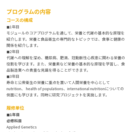
プログラムの内容
コースの構成
◼︎1年目
モジュールのコアプログラムを通して、栄養と代謝の基本的な原理を
紹介します。栄養と食品衛生の専門的なトピックでは、食事と健康の
関係を紹介します。
◼︎2年目
代謝への理解を深め、糖尿病、肥満、冠動脈性心疾患に関わる栄養の
役割を学びます。また、栄養素など栄養の基本的な原理を学習し、食
品製造業への貴重な見識を得ることができます。
◼︎3年目
寿命と公衆衛生の栄養に重点を置いて人間栄養を中心として
nutrition、 health of populations、international nutritionについての
側面にも学びます。同時に研究プロジェクトを実施します。
履修単位
◼︎1年目
必修科目
Applied Genetics