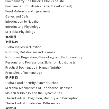
Biochemistry: The Building Blocks of Life
Bioscience Tutorials (Academic Development)
Food Materials and Ingredients
Genes and Cells
Introduction to Nutrition
Introductory Physiology
Microbial Physiology
◼︎2年目
必修科目
Global Issues in Nutrition
Nutrition, Metabolism and Disease
Nutritional Regulation, Physiology and Endocrinology
Personal and Professional Skills for Nutritionists
Practical Techniques in Human Nutrition
Principles of Immunology
選択科目
Global Food Security Summer School
Microbial Mechanisms of Foodborne Diseases
Molecular Biology and the Dynamic Cell
The Individual I: Cognition, Memory and Perception
The Individual II: Individual Differences
◼︎3年目