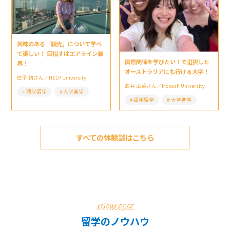
興味のある「観光」について学べ
て楽しい！ 目指すはエアライン業
国際関係を学びたい！で選択した
界！
オーストラリアにも行ける大学！
庄子 初さん／HELP University
髙井 由菜さん／Monash University
語学留学
大学進学
語学留学
大学進学
すべての体験談はこちら
KNOWLEDGE
留学のノウハウ