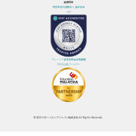
加盟団体
特定非営利活動法人 留学協会
icef
マレーシア高等教育省直轄機関
EMGS公式パートナー
© 2024 グローバルハブジャパン株式会社 All Rights Reserved.