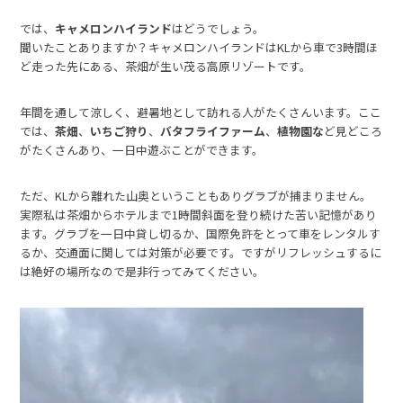
では、
キャメロンハイランド
はどうでしょう。
聞いたことありますか？キャメロンハイランドはKLから車で3時間ほ
ど走った先にある、茶畑が生い茂る高原リゾートです。
年間を通して涼しく、避暑地として訪れる人がたくさんいます。ここ
では、
茶畑
、
いちご狩り
、
バタフライファーム
、
植物園な
ど見どころ
がたくさんあり、一日中遊ぶことができます。
ただ、KLから離れた山奥ということもありグラブが捕まりません。
実際私は茶畑からホテルまで1時間斜面を登り続けた苦い記憶があり
ます。グラブを一日中貸し切るか、国際免許をとって車をレンタルす
るか、交通面に関しては対策が必要です。ですがリフレッシュするに
は絶好の場所なので是非行ってみてください。