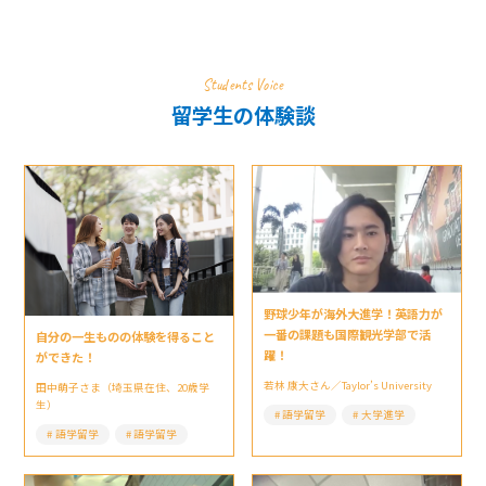
Students Voice
留学生の体験談
野球少年が海外大進学！英語力が
一番の課題も国際観光学部で活
自分の一生ものの体験を得ること
躍！
ができた！
若林 康大さん／Taylor’s University
田中萌子さま（埼玉県在住、20歳学
生）
語学留学
大学進学
語学留学
語学留学