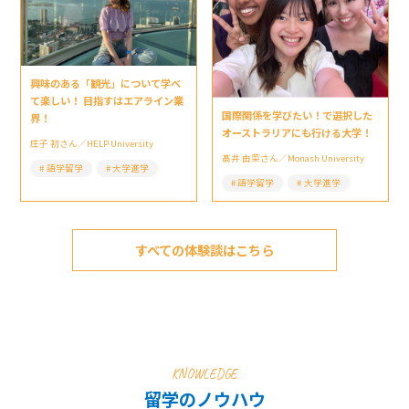
興味のある「観光」について学べ
て楽しい！ 目指すはエアライン業
国際関係を学びたい！で選択した
界！
オーストラリアにも行ける大学！
庄子 初さん／HELP University
髙井 由菜さん／Monash University
語学留学
大学進学
語学留学
大学進学
すべての体験談はこちら
KNOWLEDGE
留学のノウハウ