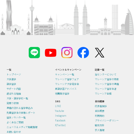
一覧
イベント＆キャンペーン
記事一覧
トップページ
キャンペーン一覧
当センターについて
大学進学
マレーシア留学フェア
マレーシア留学の特徴
語学留学
マレーシア大学見学会
マレーシア留学の準備
サポート内容
英語学習アドバイス
マレーシア留学生活
選ばれる理由
短期親子留学
マレーシア全般
大学・語学学校一覧
SNS
会社概要
見積り依頼
LINE
代表者挨拶
準備の流れ＆留学申込み
Youtube
会社概要
先輩留学生の体験レポート
Instagram
利用規約
留学ノウハウ一覧
Facebook
プライバシーポリシー
よくあるご質問
X(Twitter)
勧誘方針
ニュース＆メディア掲載情報
求人情報
お問い合わせ