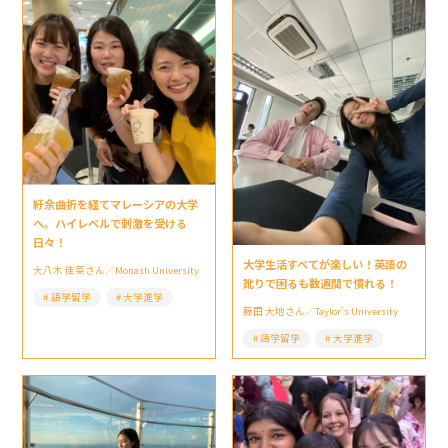
紆余曲折を経てマレーシアの大学
へ。ハイレベルで刺激を受ける
日々！
大学生活すべてが楽しい！英語の
大八木 佳菜さん／Monash University
訛りで困るも数週間で慣れる！
語学留学
大学進学
藤田 大地さん／Taylor’s University
語学留学
大学進学