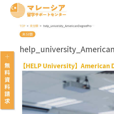
TOP
未分類
help_university_AmericanDegreeProgram_Biosciences
未分類
help_university_America
【HELP University】American 