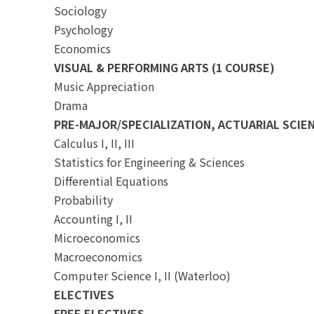
Sociology
Psychology
Economics
VISUAL & PERFORMING ARTS (1 COURSE)
Music Appreciation
Drama
PRE-MAJOR/SPECIALIZATION, ACTUARIAL SCIE
Calculus I, II, III
Statistics for Engineering & Sciences
Differential Equations
Probability
Accounting I, II
Microeconomics
Macroeconomics
Computer Science I, II (Waterloo)
ELECTIVES
FREE ELECTIVES