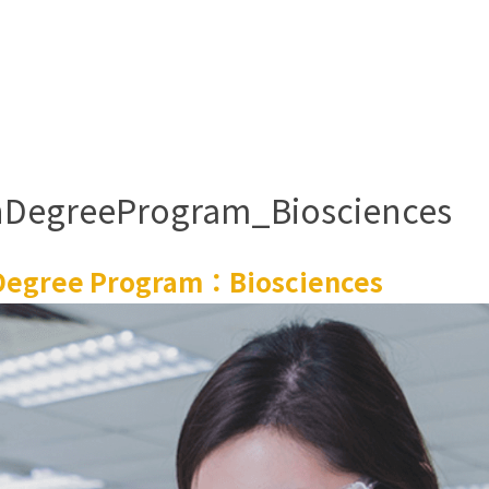
nDegreeProgram_Biosciences
Degree Program：Biosciences