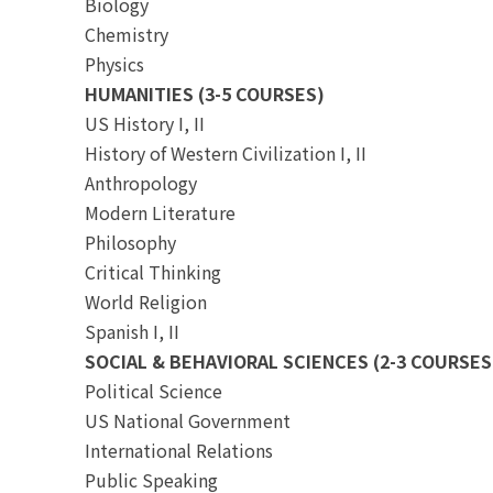
Biology
Chemistry
Physics
HUMANITIES (3-5 COURSES)
US History I, II
History of Western Civilization I, II
Anthropology
Modern Literature
Philosophy
Critical Thinking
World Religion
Spanish I, II
SOCIAL & BEHAVIORAL SCIENCES (2-3 COURSES
Political Science
US National Government
International Relations
Public Speaking