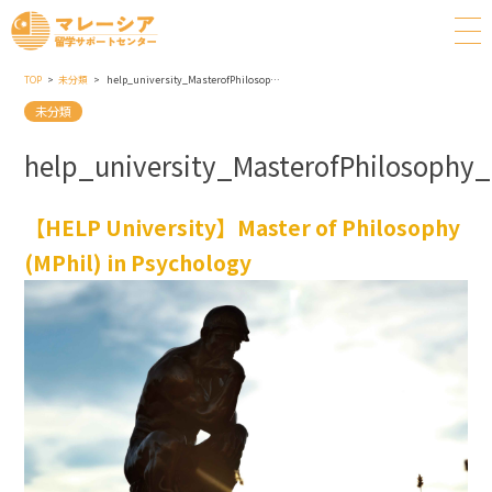
TOP
未分類
help_university_MasterofPhilosophy_MPhil_inPsychology
未分類
help_university_MasterofPhilosophy
【HELP University】Master of Philosophy
(MPhil) in Psychology