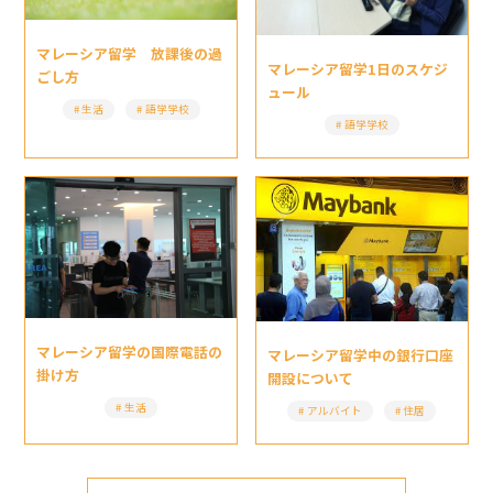
マレーシア留学 放課後の過
マレーシア留学1日のスケジ
ごし方
ュール
生活
語学学校
語学学校
マレーシア留学の国際電話の
マレーシア留学中の銀行口座
掛け方
開設について
生活
アルバイト
住居