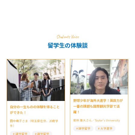
Students Voice
留学生の体験談
野球少年が海外大進学！英語力が
一番の課題も国際観光学部で活
自分の一生ものの体験を得ること
躍！
ができた！
若林 康大さん／Taylor’s University
田中萌子さま（埼玉県在住、20歳学
生）
語学留学
大学進学
語学留学
語学留学