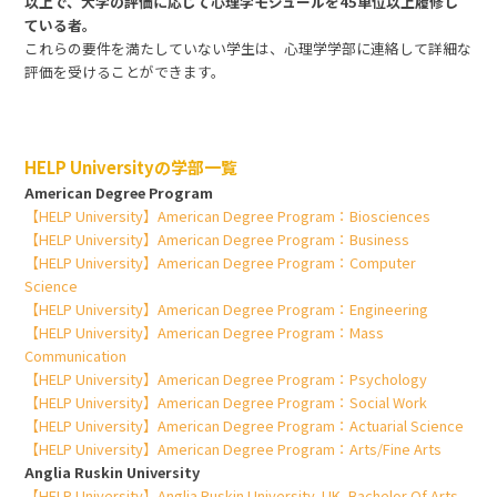
以上で、大学の評価に応じて心理学モジュールを45単位以上履修し
ている者。
これらの要件を満たしていない学生は、心理学学部に連絡して詳細な
評価を受けることができます。
HELP Universityの学部一覧
American Degree Program
【HELP University】American Degree Program：Biosciences
【HELP University】American Degree Program：Business
【HELP University】American Degree Program：Computer
Science
【HELP University】American Degree Program：Engineering
【HELP University】American Degree Program：Mass
Communication
【HELP University】American Degree Program：Psychology
【HELP University】American Degree Program：Social Work
【HELP University】American Degree Program：Actuarial Science
【HELP University】American Degree Program：Arts/Fine Arts
Anglia Ruskin University
【HELP University】Anglia Ruskin University, UK, Bachelor Of Arts