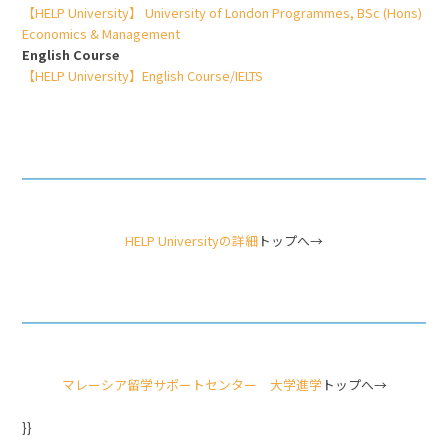
【HELP University】 University of London Programmes, BSc (Hons)
Economics & Management
English Course
【HELP University】English Course/IELTS
HELP Universityの詳細
トップへ→
マレーシア留学サポートセンター 大学進学
トップへ→
}}