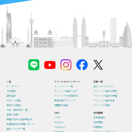
一覧
イベント＆キャンペーン
記事一覧
トップページ
キャンペーン一覧
当センターについて
大学進学
マレーシア留学フェア
マレーシア留学の特徴
語学留学
マレーシア大学見学会
マレーシア留学の準備
サポート内容
英語学習アドバイス
マレーシア留学生活
選ばれる理由
短期親子留学
マレーシア全般
大学・語学学校一覧
SNS
会社概要
見積り依頼
LINE
代表者挨拶
準備の流れ＆留学申込み
Youtube
会社概要
先輩留学生の体験レポート
Instagram
利用規約
留学ノウハウ一覧
Facebook
プライバシーポリシー