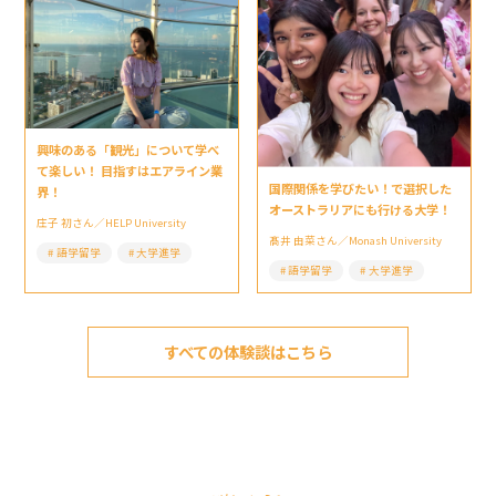
興味のある「観光」について学べ
て楽しい！ 目指すはエアライン業
国際関係を学びたい！で選択した
界！
オーストラリアにも行ける大学！
庄子 初さん／HELP University
髙井 由菜さん／Monash University
語学留学
大学進学
語学留学
大学進学
すべての体験談はこちら