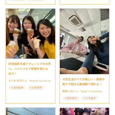
紆余曲折を経てマレーシアの大学
へ。ハイレベルで刺激を受ける
日々！
大学生活すべてが楽しい！英語の
大八木 佳菜さん／Monash University
訛りで困るも数週間で慣れる！
語学留学
大学進学
藤田 大地さん／Taylor’s University
語学留学
大学進学