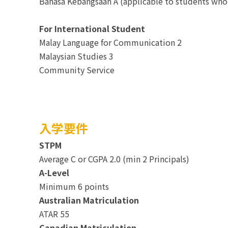
Bahasa Kebangsaan A (applicable to students who 
For International Student
Malay Language for Communication 2
Malaysian Studies 3
Community Service
入学要件
STPM
Average C or CGPA 2.0 (min 2 Principals)
A-Level
Minimum 6 points
Australian Matriculation
ATAR 55
Canadian Matriculation