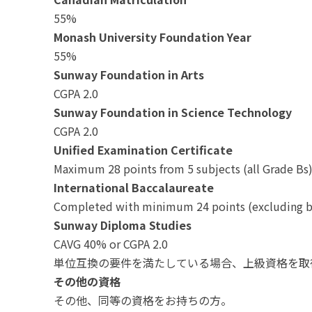
55%
Monash University Foundation Year
55%
Sunway Foundation in Arts
CGPA 2.0
Sunway Foundation in Science Technology
CGPA 2.0
Unified Examination Certificate
Maximum 28 points from 5 subjects (all Grade Bs
International Baccalaureate
Completed with minimum 24 points (excluding b
Sunway Diploma Studies
CAVG 40% or CGPA 2.0
単位互換の要件を満たしている場合、上級資格を取
その他の資格
その他、同等の資格をお持ちの方。